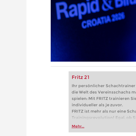
Fritz 21
Ihr persönlicher Schachtrainer -
die Welt des Vereinsschachs m
spielen: Mit FRITZ trainieren Sie
individueller als je zuvor.
FRITZ ist mehr als nur eine Sch
Trainingsrevolution! Egal, ob Si
Vereinsschachs machen oder ber
Mehr...
FRITZ trainieren Sie effizienter,