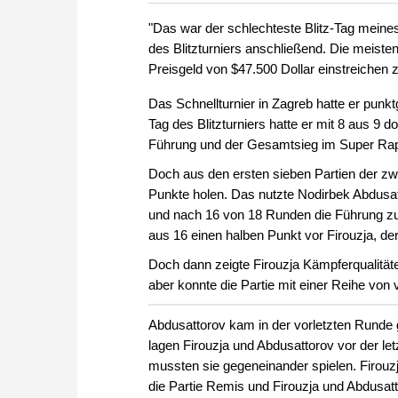
zuvor.
"Das war der schlechteste Blitz-Tag meines
des Blitzturniers anschließend. Die meisten
Preisgeld von $47.500 Dollar einstreichen z
Das Schnellturnier in Zagreb hatte er pu
Tag des Blitzturniers hatte er mit 8 aus 9 
Führung und der Gesamtsieg im Super Rapi
Doch aus den ersten sieben Partien der zwe
Punkte holen. Das nutzte Nodirbek Abdus
und nach 16 von 18 Runden die Führung zu
aus 16 einen halben Punkt vor Firouzja, de
Doch dann zeigte Firouzja Kämpferqualität
aber konnte die Partie mit einer Reihe von
Abdusattorov kam in der vorletzten Runde
lagen Firouzja und Abdusattorov vor der let
mussten sie gegeneinander spielen. Firouzj
die Partie Remis und Firouzja und Abdusatt