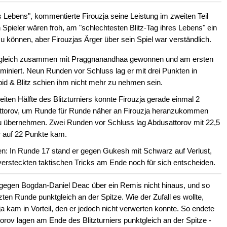
 Lebens", kommentierte Firouzja seine Leistung im zweiten Teil
 Spieler wären froh, am "schlechtesten Blitz-Tag ihres Lebens" ein
u können, aber Firouzjas Ärger über sein Spiel war verständlich.
nktgleich zusammen mit Praggnanandhaa gewonnen und am ersten
dominiert. Neun Runden vor Schluss lag er mit drei Punkten in
d & Blitz schien ihm nicht mehr zu nehmen sein.
iten Hälfte des Blitzturniers konnte Firouzja gerade einmal 2
attorov, um Runde für Runde näher an Firouzja heranzukommen
 übernehmen. Zwei Runden vor Schluss lag Abdusattorov mit 22,5
r auf 22 Punkte kam.
en: In Runde 17 stand er gegen Gukesh mit Schwarz auf Verlust,
 versteckten taktischen Tricks am Ende noch für sich entscheiden.
 gegen Bogdan-Daniel Deac über ein Remis nicht hinaus, und so
zten Runde punktgleich an der Spitze. Wie der Zufall es wollte,
a kam in Vorteil, den er jedoch nicht verwerten konnte. So endete
orov lagen am Ende des Blitzturniers punktgleich an der Spitze -