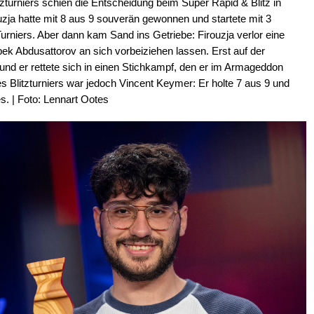
turniers schien die Entscheidung beim Super Rapid & Blitz in
ouzja hatte mit 8 aus 9 souverän gewonnen und startete mit 3
urniers. Aber dann kam Sand ins Getriebe: Firouzja verlor eine
ek Abdusattorov an sich vorbeiziehen lassen. Erst auf der
und er rettete sich in einen Stichkampf, den er im Armageddon
s Blitzturniers war jedoch Vincent Keymer: Er holte 7 aus 9 und
s. | Foto: Lennart Ootes