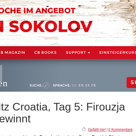
CB MAGAZIN
CB BOOKS
SUPPORT
EINSTEIGERKUR
en
S
SUCHE:
SPRACHE:
DE
EN
ES
FR
tz Croatia, Tag 5: Firouzja
ewinnt
Gefällt mir!
|
0 Kommentare