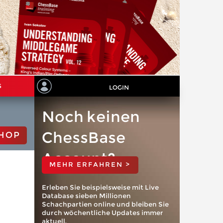
S
LOGIN
Noch keinen
ChessBase
HOP
Account?
MEHR ERFAHREN >
Erleben Sie beispielsweise mit Live
Database sieben Millionen
Schachpartien online und bleiben Sie
durch wöchentliche Updates immer
aktuell.