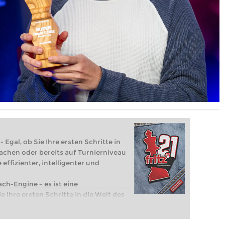
 Egal, ob Sie Ihre ersten Schritte in
achen oder bereits auf Turnierniveau
 effizienter, intelligenter und
ach-Engine – es ist eine
e Ihre ersten Schritte in die Welt des
eits auf Turnierniveau spielen: Mit
 intelligenter und individueller als je