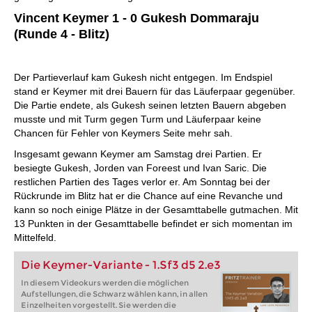
Vincent Keymer 1 - 0 Gukesh Dommaraju
(Runde 4 - Blitz)
Der Partieverlauf kam Gukesh nicht entgegen. Im Endspiel
stand er Keymer mit drei Bauern für das Läuferpaar gegenüber.
Die Partie endete, als Gukesh seinen letzten Bauern abgeben
musste und mit Turm gegen Turm und Läuferpaar keine
Chancen für Fehler von Keymers Seite mehr sah.
Insgesamt gewann Keymer am Samstag drei Partien. Er
besiegte Gukesh, Jorden van Foreest und Ivan Saric. Die
restlichen Partien des Tages verlor er. Am Sonntag bei der
Rückrunde im Blitz hat er die Chance auf eine Revanche und
kann so noch einige Plätze in der Gesamttabelle gutmachen. Mit
13 Punkten in der Gesamttabelle befindet er sich momentan im
Mittelfeld.
Die Keymer-Variante - 1.Sf3 d5 2.e3
In diesem Videokurs werden die möglichen
Aufstellungen, die Schwarz wählen kann, in allen
Einzelheiten vorgestellt. Sie werden die