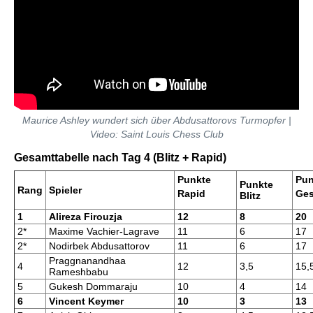
Maurice Ashley wundert sich über Abdusattorovs Turmopfer |
Video: Saint Louis Chess Club
Gesamttabelle nach Tag 4 (Blitz + Rapid)
Punkte
Pun
Punkte
Rang
Spieler
Rapid
Ge
Blitz
1
Alireza Firouzja
12
8
20
2*
Maxime Vachier-Lagrave
11
6
17
2*
Nodirbek Abdusattorov
11
6
17
Praggnanandhaa
4
12
3,5
15,
Rameshbabu
5
Gukesh Dommaraju
10
4
14
6
Vincent Keymer
10
3
13