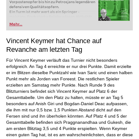
Vorpostenopfer bis hin zu Petrosjans legendären
defensiven Qualitätsopfern.
Ein Turm ist mehr wert als ein Springer –
meistens. Doch starke Spieler wissen: Aktivität,
Initiative und Kontrolle wichtiger Felder können
Mehr...
den materiellen Nachteil mehr als ausgleichen.
Das Qualitätsopfer gehört deshalb zu den
wirkungsvollsten strategischen Waffen im
Vincent Keymer hat Chance auf
modernen Schach.
Kostenloses Videobeispiel:
Einführung
Revanche am letzten Tag
Kostenloses Videobeispiel:
Qualitätsopfer auf
c3/c6 & f3/f6 Psakhis vs Schussler
Für Vincent Keymer verläuft das Turnier nicht besonders
erfolgreich. An Tag 4 erreichte er nur drei Punkte. Damit erzielte
er im Blitzen dieselbe Punktzahl wie Ivan Saric und einen halben
Punkt mehr als Jorden van Foreest. Die restlichen Spieler
erzielten am Samstag mehr Punkte. Nach Runde 9 des
Blitzturniers befindet sich Vincent Keymer auf Platz 6 der
Gesamttabelle. Um den Platz zu halten, müsste er an Tag 5
besonders auf Anish Giri und Bogdan-Daniel Deac aufpassen,
die ihm mit nur 0,5 bzw. 1,5 Punkten Abstand dicht auf den
Fersen sind und ihn überholen könnten. Auf Platz 4 und 5 der
Gesamttabelle befinden sich Praggnanandhaa und Gukesh, die
am ersten Blitztag 3,5 und 4 Punkte erspielten. Wenn Keymer
einen guten Tag hat, ist es am wahrscheinlichsten, dass er diese