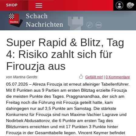
SHOP
TOGGLE
NAVIGATION
Schach
Nachrichten
Super Rapid & Blitz, Tag
4: Risiko zahlt sich für
Firouzja aus
von Martina Gerdts
Gefällt mir!
|
0 Kommentare
05.07.2026 – Alireza Firouzja ist erneut alleiniger Tabellenführer.
Mit 8 Punkten aus 9 Partien am ersten Blitztag erzielte Firouzja
die meisten Punkte des Tages. Praggnanandhaa, der sich am
Freitag noch die Führung mit Firouzja geteilt hatte, kam
dahingegen nur auf 3,5 Punkte am Samstag. Die stärkste
Konkurrenz für Firouzja sind nun Maxime-Vachier Lagrave und
Nodirbek Abdusattorov, die 6 Punkte am ersten Tag des
Blitzturniers erreichten und mit 17 Punkten 3 Punkte hinter
Firouzja in der Gesamttabelle liegen. Vincent Keymer befindet