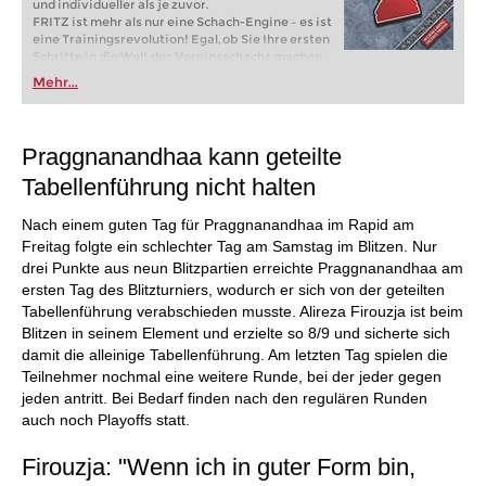
und individueller als je zuvor.
FRITZ ist mehr als nur eine Schach-Engine – es ist
eine Trainingsrevolution! Egal, ob Sie Ihre ersten
Schritte in die Welt des Vereinsschachs machen
oder bereits auf Turnierniveau spielen: Mit
Mehr...
FRITZ trainieren Sie effizienter, intelligenter und
individueller als je zuvor.
Praggnanandhaa kann geteilte
Tabellenführung nicht halten
Nach einem guten Tag für Praggnanandhaa im Rapid am
Freitag folgte ein schlechter Tag am Samstag im Blitzen. Nur
drei Punkte aus neun Blitzpartien erreichte Praggnanandhaa am
ersten Tag des Blitzturniers, wodurch er sich von der geteilten
Tabellenführung verabschieden musste. Alireza Firouzja ist beim
Blitzen in seinem Element und erzielte so 8/9 und sicherte sich
damit die alleinige Tabellenführung. Am letzten Tag spielen die
Teilnehmer nochmal eine weitere Runde, bei der jeder gegen
jeden antritt. Bei Bedarf finden nach den regulären Runden
auch noch Playoffs statt.
Firouzja: "Wenn ich in guter Form bin,