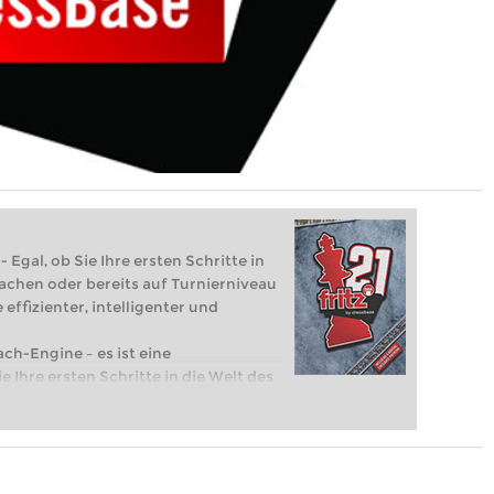
 Egal, ob Sie Ihre ersten Schritte in
achen oder bereits auf Turnierniveau
 effizienter, intelligenter und
ach-Engine – es ist eine
e Ihre ersten Schritte in die Welt des
eits auf Turnierniveau spielen: Mit
 intelligenter und individueller als je