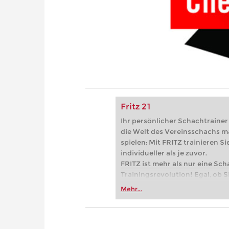
Fritz 21
Ihr persönlicher Schachtrainer -
die Welt des Vereinsschachs m
spielen: Mit FRITZ trainieren Sie
individueller als je zuvor.
FRITZ ist mehr als nur eine Sch
Trainingsrevolution! Egal, ob Si
Vereinsschachs machen oder ber
Mehr...
FRITZ trainieren Sie effizienter,
zuvor.