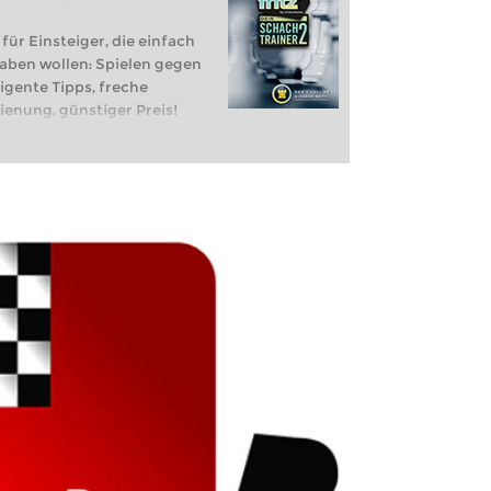
r Einsteiger, die einfach
aben wollen: Spielen gegen
lligente Tipps, freche
ienung, günstiger Preis!
: dieses Programm ist keine
 Fritz18 und nicht