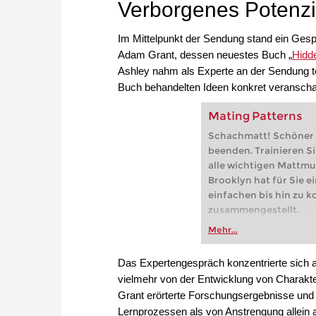
Verborgenes Potenzia
Im Mittelpunkt der Sendung stand ein Ges
Adam Grant, dessen neuestes Buch „
Hidde
Ashley nahm als Experte an der Sendung te
Buch behandelten Ideen konkret veranschau
Mating Patterns
Schachmatt! Schöner k
beenden. Trainieren Si
alle wichtigen Mattmu
Brooklyn hat für Sie 
einfachen bis hin zu 
zusammengestellt.
Mehr...
Das Expertengespräch konzentrierte sich a
vielmehr von der Entwicklung von Charakte
Grant erörterte Forschungsergebnisse und p
Lernprozessen als von Anstrengung allein a