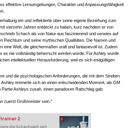
dass effektive Lernumgebungen, Charakter und Anpassungsfähigkeit
en.
terhaltung ein und reflektierte über seine eigene Beziehung zum
l mit vierzehn Jahren entdeckt zu haben, kurz nachdem er von
schrieb Schach als von Natur aus faszinierend und verwies auf
hen Reichtum und seine mythischen Qualitäten. Die Namen und
n eine Welt, die gleichermaßen uralt und fantasievoll ist. Zudem
ss es nie vollständig beherrscht werden würde. Für Ashley wurde
chen intellektuellen Herausforderung, weil es sich endgültigen
ere und die psychologischen Anforderungen, die mit dem Streben
. Ashley erinnerte sich an einen entscheidenden Moment, als GM
en Partie Ashleys zusah, einen paradoxen Ratschlag gab:
 zuerst Großmeister sein.“
trainer 2
niere die Schachwelt seit