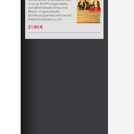
Yi u.v.a. Eröffnungsvideos
von Blohberger, King und
Marin. 11 spannende
Eröffnungsartikel mit neuen
Repertoireideen u.v.m.
21,90 €