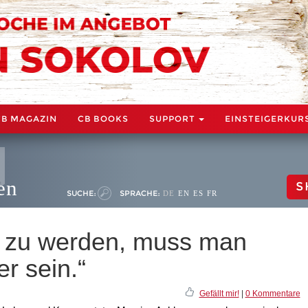
CB MAGAZIN
CB BOOKS
SUPPORT
EINSTEIGERKUR
en
S
SUCHE:
SPRACHE:
DE
EN
ES
FR
 zu werden, muss man
r sein.“
Gefällt mir!
|
0 Kommentare