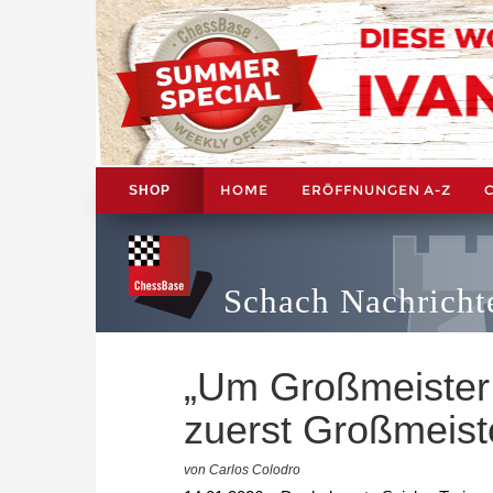
HOME
ERÖFFNUNGEN A-Z
SHOP
Schach Nachricht
„Um Großmeister
zuerst Großmeiste
von Carlos Colodro