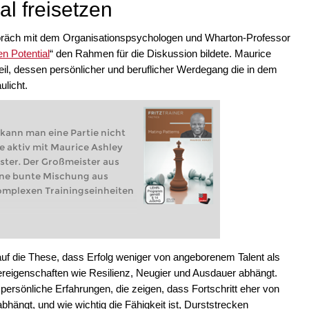
l freisetzen
präch mit dem Organisationspsychologen und Wharton-Professor
n Potential
“ den Rahmen für die Diskussion bildete. Maurice
il, dessen persönlicher und beruflicher Werdegang die in dem
licht.
ann man eine Partie nicht
e aktiv mit Maurice Ashley
ster. Der Großmeister aus
eine bunte Mischung aus
komplexen Trainingseinheiten
uf die These, dass Erfolg weniger von angeborenem Talent als
reigenschaften wie Resilienz, Neugier und Ausdauer abhängt.
ersönliche Erfahrungen, die zeigen, dass Fortschritt eher von
bhängt, und wie wichtig die Fähigkeit ist, Durststrecken