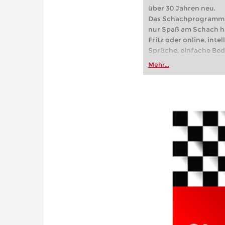
über 30 Jahren neu.
Das Schachprogramm fü
nur Spaß am Schach h
Fritz oder online, inte
Sprüche, einfache Bed
Hinweis für Fritz-Fans
Mehr...
Weiterentwicklung von
kompatibel!