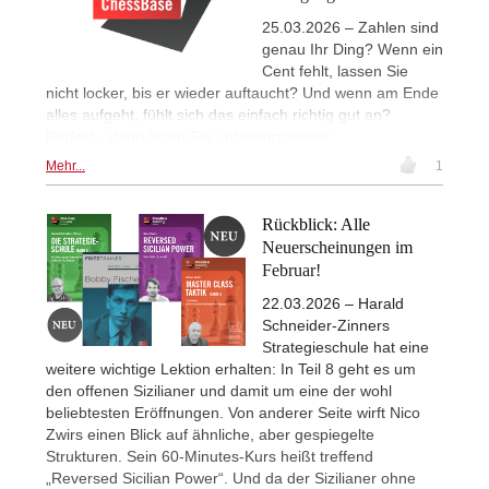
25.03.2026 – Zahlen sind
genau Ihr Ding? Wenn ein
Cent fehlt, lassen Sie
nicht locker, bis er wieder auftaucht? Und wenn am Ende
alles aufgeht, fühlt sich das einfach richtig gut an?
Perfekt - dann lesen Sie unbedingt weiter …
Mehr...
1
Rückblick: Alle
Neuerscheinungen im
Februar!
22.03.2026 – Harald
Schneider-Zinners
Strategieschule hat eine
weitere wichtige Lektion erhalten: In Teil 8 geht es um
den offenen Sizilianer und damit um eine der wohl
beliebtesten Eröffnungen. Von anderer Seite wirft Nico
Zwirs einen Blick auf ähnliche, aber gespiegelte
Strukturen. Sein 60-Minutes-Kurs heißt treffend
„Reversed Sicilian Power“. Und da der Sizilianer ohne