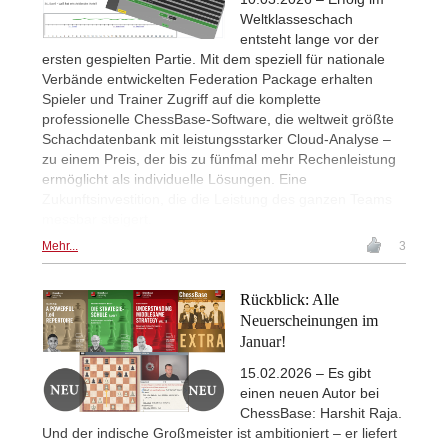
Weltklasseschach
entsteht lange vor der
ersten gespielten Partie. Mit dem speziell für nationale
Verbände entwickelten Federation Package erhalten
Spieler und Trainer Zugriff auf die komplette
professionelle ChessBase-Software, die weltweit größte
Schachdatenbank mit leistungsstarker Cloud-Analyse –
zu einem Preis, der bis zu fünfmal mehr Rechenleistung
ermöglicht als individuelle Lösungen. Eine
Zukunftsinvestition, die die Leistung des ganzen Teams
messbar steigert.
Mehr...
3
Rückblick: Alle
Neuerscheinungen im
Januar!
15.02.2026 – Es gibt
einen neuen Autor bei
ChessBase: Harshit Raja.
Und der indische Großmeister ist ambitioniert – er liefert