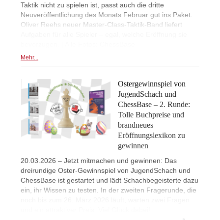
Taktik nicht zu spielen ist, passt auch die dritte
Neuveröffentlichung des Monats Februar gut ins Paket:
Oliver Reehs neuer Master-Class-Taktik-Band liefert
Aufgaben für alle Spieler – egal, welche Eröffnung sie
bevorzugen. | Alle Fotos: ChessBase
Mehr...
Ostergewinnspiel von
JugendSchach und
ChessBase – 2. Runde:
Tolle Buchpreise und
brandneues
Eröffnungslexikon zu
gewinnen
20.03.2026 – Jetzt mitmachen und gewinnen: Das
dreirundige Oster-Gewinnspiel von JugendSchach und
ChessBase ist gestartet und lädt Schachbegeisterte dazu
ein, ihr Wissen zu testen. In der zweiten Fragerunde, die
noch bis zum 26. März 2026 läuft, warten zwei Fragen
und ein attraktiver Preis. Viel Glück dabei!