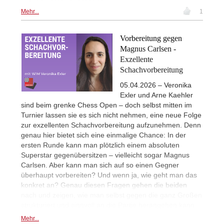
Mehr...
1
Vorbereitung gegen
Magnus Carlsen -
Exzellente
Schachvorbereitung
05.04.2026 – Veronika
Exler und Arne Kaehler
sind beim grenke Chess Open – doch selbst mitten im
Turnier lassen sie es sich nicht nehmen, eine neue Folge
zur exzellenten Schachvorbereitung aufzunehmen. Denn
genau hier bietet sich eine einmalige Chance: In der
ersten Runde kann man plötzlich einem absoluten
Superstar gegenübersitzen – vielleicht sogar Magnus
Carlsen. Aber kann man sich auf so einen Gegner
überhaupt vorbereiten? Und wenn ja, wie geht man das
konkret an? Genau diesen Fragen gehen die beiden
nach und zeigen, wie man selbst gegen die ganz Großen
strukturiert und sinnvoll an die Partie herangehen kann.
Mehr...