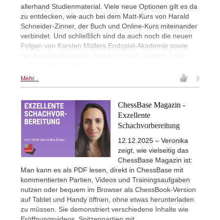
allerhand Studienmaterial. Viele neue Optionen gilt es da
zu entdecken, wie auch bei dem Matt-Kurs von Harald
Schneider-Zinner, der Buch und Online-Kurs miteinander
verbindet. Und schließlich sind da auch noch die neuen
Folgen von Karsten Müllers Endspiel-Akademie sowie
der Mittelspielstrategie-Reihe von Ivan Sokolov. | Alle
Fotos: ChessBase
Mehr...
3
ChessBase Magazin -
Exzellente
Schachvorbereitung
12.12.2025 – Veronika
zeigt, wie vielseitig das
ChessBase Magazin ist:
Man kann es als PDF lesen, direkt in ChessBase mit
kommentierten Partien, Videos und Trainingsaufgaben
nutzen oder bequem im Browser als ChessBook-Version
auf Tablet und Handy öffnen, ohne etwas herunterladen
zu müssen. Sie demonstriert verschiedene Inhalte wie
Eröffnungsvideos, Spitzenpartien mit