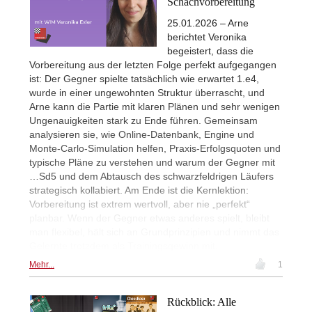
Schachvorbereitung
25.01.2026 – Arne
berichtet Veronika
begeistert, dass die
Vorbereitung aus der letzten Folge perfekt aufgegangen
ist: Der Gegner spielte tatsächlich wie erwartet 1.e4,
wurde in einer ungewohnten Struktur überrascht, und
Arne kann die Partie mit klaren Plänen und sehr wenigen
Ungenauigkeiten stark zu Ende führen. Gemeinsam
analysieren sie, wie Online-Datenbank, Engine und
Monte-Carlo-Simulation helfen, Praxis-Erfolgsquoten und
typische Pläne zu verstehen und warum der Gegner mit
…Sd5 und dem Abtausch des schwarzfeldrigen Läufers
strategisch kollabiert. Am Ende ist die Kernlektion:
Vorbereitung ist extrem wertvoll, aber nie „perfekt“
planbar. Wenn der Gegner etwas anderes spielt, bleibt
man flexibel, hält sich an Grundprinzipien und nimmt das
Gelernte trotzdem als Trainingsgewinn mit.
Mehr...
1
Rückblick: Alle