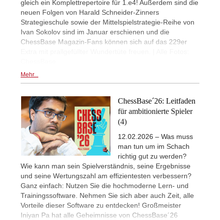
gleich ein Komplettrepertoire für 1.e4! Außerdem sind die
neuen Folgen von Harald Schneider-Zinners
Strategieschule sowie der Mittelspielstrategie-Reihe von
Ivan Sokolov sind im Januar erschienen und die
ChessBase Magazin-Fans können sich auf das 229er
Extra mit prallgefüllter Wundertüte freuen. | Alle Fotos:
ChessBase
Mehr...
ChessBase´26: Leitfaden
für ambitionierte Spieler
(4)
12.02.2026 – Was muss
man tun um im Schach
richtig gut zu werden?
Wie kann man sein Spielverständnis, seine Ergebnisse
und seine Wertungszahl am effizientesten verbessern?
Ganz einfach: Nutzen Sie die hochmoderne Lern- und
Trainingssoftware. Nehmen Sie sich aber auch Zeit, alle
Vorteile dieser Software zu entdecken! Großmeister
Iniyan Pa hat alle Geheimnisse von ChessBase´26