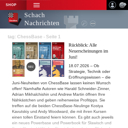
SHOP
TOGGLE
NAVIGATION
Schach
Nachrichten
tag: ChessBase - Seite 1
Rückblick: Alle
Neuerscheinungen im
Juni!
18.07.2026 – Ob
Strategie, Technik oder
Eröffnungswissen – die
Juni-Neuheiten von ChessBase lassen keinen Wunsch
offen! Namhafte Autoren wie Harald Schneider-Zinner,
Adrian Mikhalchishin und Andrew Martin öffnen Ihre
Nähkästchen und geben reihenweise Profitipps. Sie
treffen auf die beiden ChessBase-Neulinge Kostya
Kavutskiy und Andy Woodward, die mit ihren Kursen
einen tollen Einstand feiern können. Es gibt auch jeweils
ein neues Powerbase und Powerbook für Slawisch und