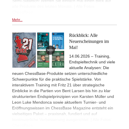
Semi-Slawisch! Werfen Sie einfach mal einen Blick auf
alle Produkte des letzten Monats: | Alle Fotos:
ChessBase
Mehr...
Rückblick: Alle
Neuerscheinungen im
Mai!
14.06.2026 – Training,
Endspieltechnik und viele
aktuelle Analysen: Die
neuen ChessBase-Produkte setzen unterschiedliche
Schwerpunkte für die praktische Spielstärke. Von
interaktivem Training mit Fritz 21 über strategische
Einblicke in die Partien von Bent Larsen bis hin zu klar
strukturierten Endspielprinzipien von Karsten Müller und
Leon Luke Mendonca sowie aktuellem Turnier- und
Eröffnungswissen im ChessBase Magazine entsteht ein
vielseitiges Paket – praxisnah, fundiert und auf
kontinuierliche Verbesserung ausgerichtet. | Alle Fotos:
ChessBase