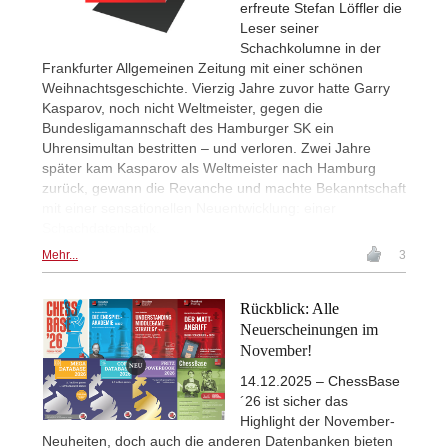
erfreute Stefan Löffler die
Leser seiner
Schachkolumne in der
Frankfurter Allgemeinen Zeitung mit einer schönen
Weihnachtsgeschichte. Vierzig Jahre zuvor hatte Garry
Kasparov, noch nicht Weltmeister, gegen die
Bundesligamannschaft des Hamburger SK ein
Uhrensimultan bestritten – und verloren. Zwei Jahre
später kam Kasparov als Weltmeister nach Hamburg
zurück, gewann die Revanche und machte Bekanntschaft
mit einer sensationellen Neuentwicklung: einer
Schachdatenbank.
Mehr...
3
Rückblick: Alle
Neuerscheinungen im
November!
14.12.2025 – ChessBase
´26 ist sicher das
Highlight der November-
Neuheiten, doch auch die anderen Datenbanken bieten