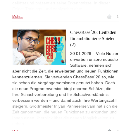
gelüftet und präsentiert seine Erkenntnisse. In dieser
Folge: Trainings- und Analyseberichte.
Mehr...
1
ChessBase´26: Leitfaden
für ambitionierte Spieler
(2)
30.01.2026 – Viele Nutzer
erwerben unsere neueste
Software, nehmen sich
aber nicht die Zeit, die erweiterten und neuen Funktionen
kennenzulernen. Sie verwenden ChessBase´26 so, wie
sie schon die Vorgängerversionen genutzt haben. Doch
die neue Programmversion birgt enorme Schätze, die
Ihre Schachvorbereitung und Ihr Schachverständnis
verbessern werden – und damit auch Ihre Wertungszahl
steigern. Großmeister Iniyan Panneerselvam hat sich die
Zeit genommen, die neuen Funktionen zu erkunden und
Ihnen einen Überblick über die neuen Möglichkeiten zu
geben.