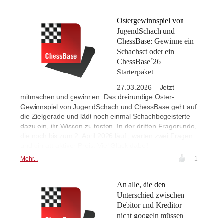
Ostergewinnspiel von
JugendSchach und
ChessBase: Gewinne ein
Schachset oder ein
ChessBase´26
Starterpaket
27.03.2026 – Jetzt
mitmachen und gewinnen: Das dreirundige Oster-
Gewinnspiel von JugendSchach und ChessBase geht auf
die Zielgerade und lädt noch einmal Schachbegeisterte
dazu ein, ihr Wissen zu testen. In der dritten Fragerunde,
die noch bis zum 2. April 2026 läuft, warten zwei Fragen
und ein attraktiver Preis. Viel Glück dabei!
Mehr...
1
An alle, die den
Unterschied zwischen
Debitor und Kreditor
nicht googeln müssen