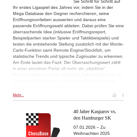
Sie Schritt für Schritt auf
Ihr erstes Ligaspiel des Jahres vor, indem Sie in der
Mega Database den Gegner recherchieren, seine
Eröffnungsvorlieben auswerten und daraus eine
passende Eröffnungswahl ableiten. Dabei prüfen Sie eine
überraschende Idee (inklusive Eröffnungsreport,
Beispielpartien starker Spieler und Taktikbeispiele) und
testen die entstehende Stellung zusätzlich mit der Monte-
Carlo-Funktion samt Remote Engine/Stockfish, um
statistische Trends und typische Zugmuster zu erkennen.
Am Ende lautet das Fazit: Der Überraschungswert zählt
in einer einzelnen Partie oft mehr als „objektive“
Prozentzahlen – und die wichtigste Sofortmaßnahme vor
dem Match ist frisches, eher leichtes Taktiktraining für
Selbstvertrauen und Schlagfertigkeit.
Mehr...
1
40 Jahre Kasparov vs.
den Hamburger SK
07.01.2026 – Zu
Weihnachten 2025