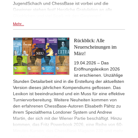
JugendSchach und ChessBase ist vorbei und die
Gewinner stehen fest! Herzliche Gratulation an alle
Glücklichen und viel Spaß mit den Gewinnen!
Mehr...
Rückblick: Alle
Neuerscheinungen im
März!
19.04.2026 – Das
Eröffnungslexikon 2026
ist erschienen. Unzählige
Stunden Detailarbeit sind in die Erstellung der aktuellsten
Version dieses jährlichen Kompendiums geflossen. Das
Lexikon ist beeindruckend und ein Muss für eine effektive
Turniervorbereitung. Weitere Neuheiten kommen von
den erfahrenen ChessBase-Autoren Elisabeth Pähtz zu
ihrem Spezialthema Londoner System und Andrew
Martin, der sich mit der Wiener Partie beschäftigt. Hinzu
kommen, das Fritz Powerbook 2026, eine Reihe von 60-
Minutes-Kursen, das ChessBase Magazin 230 und mehr
... | Alle Fotos: ChessBase