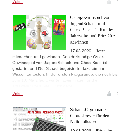
Mehr...
1
Ostergewinnspiel von
JugendSchach und
ChessBase – 1. Runde:
Jahresabo und Fritz 20 zu
gewinnen
17.03.2026 – Jetzt
mitmachen und gewinnen: Das dreirundige Oster-
Gewinnspiel von JugendSchach und ChessBase ist
gestartet und lädt Schachbegeisterte dazu ein, ihr
Wissen zu testen. In der ersten Fragerunde, die noch bis
zum 19. März läuft, warten zwei Fragen und ein
attraktiver Preis. Viel Glück dabei!
Mehr...
2
Schach-Olympiade:
Cloud-Power für den
Nationalkader
10.03.2026 – Erfolg im