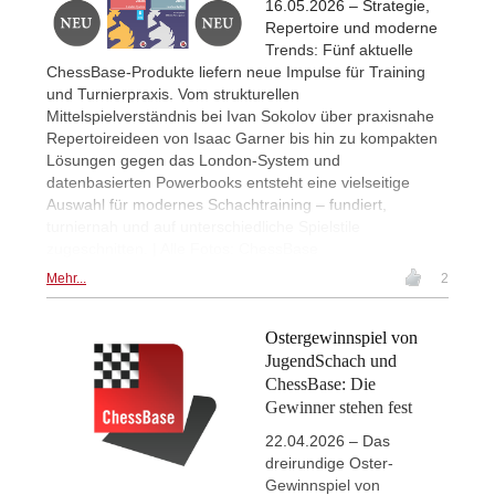
16.05.2026 – Strategie,
Repertoire und moderne
Trends: Fünf aktuelle
ChessBase-Produkte liefern neue Impulse für Training
und Turnierpraxis. Vom strukturellen
Mittelspielverständnis bei Ivan Sokolov über praxisnahe
Repertoireideen von Isaac Garner bis hin zu kompakten
Lösungen gegen das London-System und
datenbasierten Powerbooks entsteht eine vielseitige
Auswahl für modernes Schachtraining – fundiert,
turniernah und auf unterschiedliche Spielstile
zugeschnitten. | Alle Fotos: ChessBase
Mehr...
2
Ostergewinnspiel von
JugendSchach und
ChessBase: Die
Gewinner stehen fest
22.04.2026 – Das
dreirundige Oster-
Gewinnspiel von