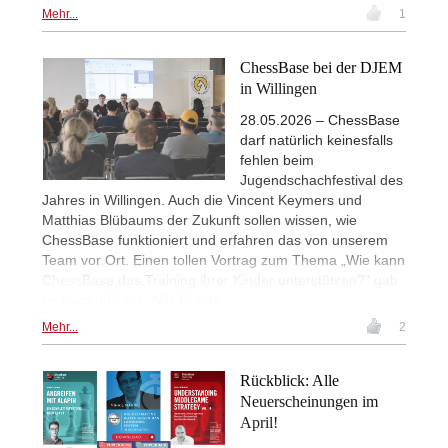
Mehr...
1
ChessBase bei der DJEM
in Willingen
28.05.2026 – ChessBase
darf natürlich keinesfalls
fehlen beim
Jugendschachfestival des
Jahres in Willingen. Auch die Vincent Keymers und
Matthias Blübaums der Zukunft sollen wissen, wie
ChessBase funktioniert und erfahren das von unserem
Team vor Ort. Einen tollen Vortrag zum Thema „Wie kann
ChessBase das Training ihrer Kinder unterstützen?“ gab
es auch. | Fotos: Nils Rohde
Mehr...
2
Rückblick: Alle
Neuerscheinungen im
April!