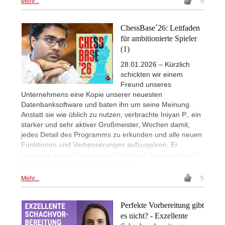
Mehr...
9
ChessBase´26: Leitfaden
für ambitionierte Spieler
(1)
28.01.2026 – Kürzlich
schickten wir einem
Freund unseres
Unternehmens eine Kopie unserer neuesten
Datenbanksoftware und baten ihn um seine Meinung.
Anstatt sie wie üblich zu nutzen, verbrachte Iniyan P., ein
starker und sehr aktiver Großmeister, Wochen damit,
jedes Detail des Programms zu erkunden und alle neuen
Funktionen und Verbesserungen aufzuspüren. Er
verfasste daraufhin einen ausführlichen Trainingsbericht,
den wir unseren Lesern präsentieren.
Mehr...
5
Perfekte Vorbereitung gibt
es nicht? - Exzellente