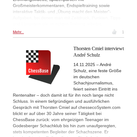
Großmeisterkommentaren, Endspieltraining sowie
interaktive Taktik- und „Übung macht den Meister“-
Aufgaben, bei denen man mit Zeitdruck, Punkten, Tipps
und Lösungen wie im echten Training arbeitet.
Mehr...
1
Thorsten Cmiel interviewt
André Schulz
14.11.2025 – André
Schulz, eine feste Größe
im deutschen
Schachjournalismus,
feiert seinen Eintritt ins
Rentenalter – doch damit ist für ihn noch lange nicht
Schluss. In einem tiefgründigen und ausführlichen
Gespräch mit Thorsten Cmiel auf chessecoSystem.com
blickt er auf über 30 Jahre seiner Tätigkeit bei
ChessBase zurück: vom ehrgeizigen Teenager im
Godesberger Schachklub bis hin zum unaufgeregten,
stets kompetenten Begleiter der Schachszene. Er