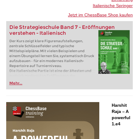
Italienische Springer
Jetzt im ChessBase Shop kaufen
Die Strategieschule Band 7 - Eröffnungen
verstehen - Italienisch
Der Kurs zeigt klare Figurenaufstellungen,
zentrale Schlüsselfelder und typische
Mittelspielpläne. Mit vielen Beispielen und
einem Übungsteil lernen Sie, systematisch Druck
aufzubauen – für ein modernes Italienisch-
Repertoire auf Turnierniveau.
Die italienische Partie ist eine der ältesten und
zugleich modernsten Eröffnungen der
Schachgeschichte. Lange Zeit als harmlos
Mehr...
angesehen, ist es heute fester Bestandteil der
Weltelite und aus der Turnierpraxis nicht mehr
wegzudenken. In diesem Kurs erklärt Harald
Schneider-Zinner warum gerade diese ruhigen
Harshit
Hauptvarianten enormes strategisches
Potenzial bieten – für Weiß wie für Schwarz.
Raja – A
Kostenloses Beispielvideo:
Einführung
powerful
Kostenloses Beispielvideo:
Italienischer
1.e4
Springer