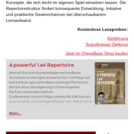
Konzepte, die sich leicht im eigenen Spiel einsetzen lassen. Die
Repertoirestruktur fördert konsequente Entwicklung, Initiative
und praktische Gewinnchancen bei überschaubarem
Lernaufwand.
:Kostenlose Leseproben
Einführung
Scandinavian Defence
Jetzt im ChessBase Shop kaufen
A powerful 1.e4 Repertoire
Anstatt Sie zum Auswendiglernen endloser
Varianten zu zwingen, konzentriert sich Raja auf
klare Pläne, typische Ideen und Angriffsmotive,
die Sie ohne Verzögerung in Ihren eigenen
Partien anwenden können.
Großmeister Harshit Raja, Indiens 69. GM, hat ein
praxisnahes und schlagkräftiges 1.e4-Repertoire
entwickelt – ideal für Spieler, die aggressiv
spielen möchten, ohne in der Eröffnungstheorie
Mehr...
zu versinken. Ob online oder am Brett: Dieser
Kurs vermittelt Ihnen solide Angriffswaffen, die
leicht zu erlernen, mit Spaß zu spielen und für den
Gegner schwer zu handhaben sind.