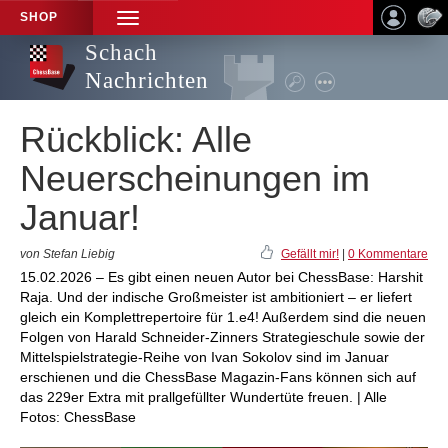
SHOP
TOGGLE
NAVIGATION
Schach
Nachrichten
Rückblick: Alle
Neuerscheinungen im
Januar!
von Stefan Liebig
Gefällt mir!
|
0 Kommentare
15.02.2026 – Es gibt einen neuen Autor bei ChessBase: Harshit
Raja. Und der indische Großmeister ist ambitioniert – er liefert
gleich ein Komplettrepertoire für 1.e4! Außerdem sind die neuen
Folgen von Harald Schneider-Zinners Strategieschule sowie der
Mittelspielstrategie-Reihe von Ivan Sokolov sind im Januar
erschienen und die ChessBase Magazin-Fans können sich auf
das 229er Extra mit prallgefüllter Wundertüte freuen. | Alle
Fotos: ChessBase