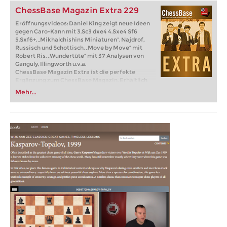
ChessBase Magazin Extra 229
Eröffnungsvideos: Daniel King zeigt neue Ideen
gegen Caro-Kann mit 3.Sc3 dxe4 4.Sxe4 Sf6
5.Sxf6+. „Mikhalchishins Miniaturen“. Najdrof,
Russisch und Schottisch. „Move by Move“ mit
Robert Ris. „Wundertüte“ mit 37 Analysen von
Ganguly, Illingworth u.v.a.
ChessBase Magazin Extra ist die perfekte
Ergänzung zum ChessBase Magazin. Erhältlich
als Einzelausgabe oder im Abonnement (6
Mehr...
Ausgaben pro Jahr). Erhältlich als direkter
Download.
Inklusive „ChessBase Book“ für iPad, Tablet, Mac
etc.!