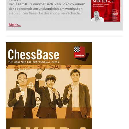
In diesem Kurs widmet sich Ivan Sokolov einem
der spannendsten und zugleich am wenigsten
erforschten Bereiche des modernen Schachs:
Eröffnungssystemen mit vertauschten Farben,
mit besonderem Fokus auf den Grünfeld und
Mehr...
Holländisch. Auf den ersten Blick scheinen diese
beiden Systeme wenig miteinander zu tun zu
haben. Tatsächlich verbindet sie jedoch eine
gemeinsame strategische Fragestellung: der
Wert von Tempi, Bauernstrukturen und
psychologischen Faktoren, wenn vertraute
Eröffnungen mit vertauschten Farben gespielt
werden. Aus seiner langjährigen Turnierpraxis
heraus erklärt Sokolov, warum diese Stellungen
deutlich subtiler sind, als sie zunächst wirken,
und weshalb klassische Engine-Bewertungen
ihre wahre Komplexität oft nicht erfassen.
Kostenloses Beispielvideo:
Introduction
Kostenloses Beispielvideo:
Larsen’s b4 Plan vs
Reversed Stonewall Setups: Larsen - Spassky