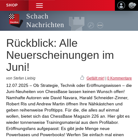
SHOP
TOGGLE
NAVIGATION
Schach
Nachrichten
Rückblick: Alle
Neuerscheinungen im
Juni!
von Stefan Liebig
Gefällt mir!
|
0 Kommentare
12.07.2025 – Ob Strategie, Technik oder Eröffnungswissen – die
Juni-Neuheiten von ChessBase lassen keinen Wunsch offen!
Namhafte Autoren wie David Navara, Harald Schneider-Zinner,
Robert Ris und Andrew Martin öffnen Ihre Nähkästchen und
geben reihenweise Profitipps. Für die, die alles auf einmal
wollen, bietet sich das ChessBase Magazin 226 an. Hier gibt es
wieder tonnenweise Trainingsmaterial aus dem Profilabor.
Eröffnungsfans aufgepasst: Es gibt jede Menge neue
Powerbases und Powerbooks! Werfen Sie einfach mal einen