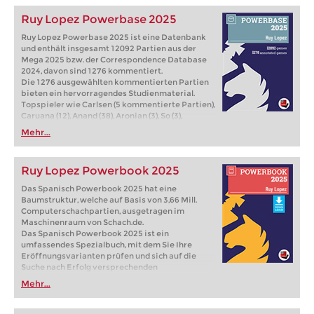
Ruy Lopez Powerbase 2025
Ruy Lopez Powerbase 2025 ist eine Datenbank
und enthält insgesamt 12092 Partien aus der
Mega 2025 bzw. der Correspondence Database
2024, davon sind 1276 kommentiert.
Die 1276 ausgewählten kommentierten Partien
bieten ein hervorragendes Studienmaterial.
Topspieler wie Carlsen (5 kommentierte Partien),
Caruana (12), Anand (38), Aronian (3), So (3),
Kramnik (1), Nepomniachtchi (2), Karjakin (6), Giri
Mehr...
(16), Radjabov (2), Firouzja (3), Vitiugov (4), Yu
Yangyi (1) und Vidit (3) haben ihre Partien
analysiert, dazu kommen die Kommentare von
Ruy Lopez Powerbook 2025
Spanisch-Experten wie Marin (201) und Postny
(129) sowie von weiteren hochkarätigen Autoren.
Das Spanisch Powerbook 2025 hat eine
Insgesamt sind es 12092 Partien, wobei der
Baumstruktur, welche auf Basis von 3,66 Mill.
Ratingschnitt mindestens 2640 beträgt (außer
Computerschachpartien, ausgetragen im
Partien mit Kommentaren sowie der Spanisch-
Maschinenraum von Schach.de.
Spezialisten Anand, Adams und Caruana)..
Das Spanisch Powerbook 2025 ist ein
umfassendes Spezialbuch, mit dem Sie Ihre
Eröffnungsvarianten prüfen und sich auf die
Suche nach Erfolg versprechenden
Erweiterungen für Ihr Repertoire begeben
Mehr...
können. Für die Neuauflage des Spanisch
Powerbook 2025 wurden erneut ausschließlich
Partien aus dem Maschinenraum von Schach.de