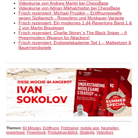
Videokurse von Andrew Martin bei ChessBase
Videokurse von
Adrian Mikhalchishin
bei ChessBase
Frisch rezensiert: Michael Prusikin – Eröffnungswaffe
gegen Sizilianisch - Rossolimo und Moskauer Variante
Frisch rezensiert: Ein modernes 1.d4-Repertoire Band 1 &
2 von Martin Breutigam
Frisch rezensiert: Charlie Storey´s The Black Sniper – A
Hypermodern Weapon for Attackers!
Frisch rezensiert: Endspielakademie Teil 1 – Mattsetzen &
Bauernendspiele
Themen:
60 Minutes
,
Eröffnung
,
Fritztrainer
,
mobile app
,
Neuheiten
,
powerbase
,
Powerbook
,
Produktrueckblick
,
Strategie
,
Videokurs