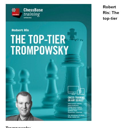
Robert
Ris​: The
top-tier
Trompowsky