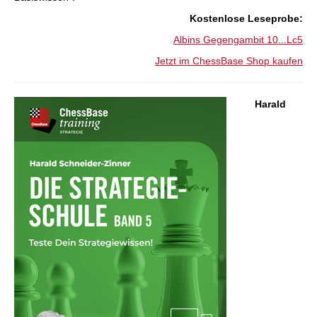
:Kostenlose Leseprobe
Albins Gegengambit 10...Lc5
Jetzt im ChessBase Shop kaufen
Harald