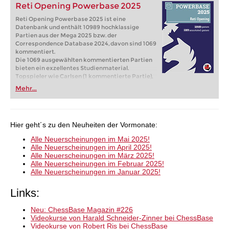
Reti Opening Powerbase 2025
verwendet. Die gewaltige Zahl von 3,66 Millionen
Spanisch-Partien erlaubt aussagekräftige
Reti Opening Powerbase 2025 ist eine
statistische Analysen nicht nur für alle Haupt-,
Datenbank und enthält 10989 hochklassige
sondern auch für viele Nebenvarianten. Ein Muss
Partien aus der Mega 2025 bzw. der
für alle Spanisch-Spieler! Das Spanisch
Correspondence Database 2024, davon sind 1069
Powerbook 2025 ist ein Eröffnungsbuch, das Sie
kommentiert.
mit Ihrem Fritz- oder ChessBase Programm
Die 1069 ausgewählten kommentierten Partien
nutzen können. Es beinhaltet keine Datenbank -
bieten ein exzellentes Studienmaterial.
im Lieferumfang sind also keine Partien
Topspieler wie Carlsen (1 kommentierte Partie),
inbegriffen.
Anand (2), Anton Guijarro (1), Aronian (1), Duda (1),
Mehr...
Eljanov (1), Firouzja (2), Giri (6), Kramnik (4), Navara
(2), Nepomniachtchi (1), Praggnanandhaa (1),
Radjabov (1), So (2), Vidit (3), Wojtaszek (1) haben
ihre Partien analysiert, dazu kommen die
Hier geht´s zu den Neuheiten der Vormonate:
Kommentare von Reti-Experten wie Ribli (181),
Horn (140) und Marin (101). Insgesamt sind es
Alle Neuerscheinungen im Mai 2025!
10989 Partien, wobei der Ratingschnitt
Alle Neuerscheinungen im April 2025!
mindestens 2615 beträgt, außer von Partien mit
Alle Neuerscheinungen im März 2025!
Kommentaren bzw. der Reti-Experten Hikaru
Alle Neuerscheinungen im Februar 2025!
Nakamura (1034) und Rasmus Svane (832) sowie
Alle Neuerscheinungen im Januar 2025!
Vladimir Kramnik (310).
Links:
Neu: ChessBase Magazin #226
Videokurse von Harald Schneider-Zinner bei ChessBase
Videokurse von Robert Ris bei ChessBase