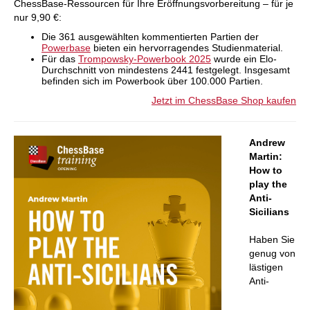
ChessBase-Ressourcen für Ihre Eröffnungsvorbereitung – für je
nur 9,90 €:
Die 361 ausgewählten kommentierten Partien der
Powerbase
bieten ein hervorragendes Studienmaterial.
Für das
Trompowsky-Powerbook 2025
wurde ein Elo-
Durchschnitt von mindestens 2441 festgelegt. Insgesamt
befinden sich im Powerbook über 100.000 Partien.
Jetzt im ChessBase Shop kaufen
Andrew
Martin:
How to
play the
Anti-
Sicilians
Haben Sie
genug von
lästigen
Anti-