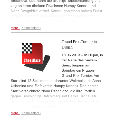
Stefanova, übernahm die alleinige Tabellenführung und
zog an ihren direkten Rivalinnen Humpy Koneru und
Nana Dzagnidze vorbei. Koneru gab einen halben Punkt
gegen Bela Khotenashvili ab, Dzagnidze verlor gegen
Tatiana Kosintseva.
Tabelle und Partien...
Mehr...
Kommentare
Grand Prix-Turnier in
Dilijan
18.06.2013 – In Dilijan, in
der Nähe des Sewan-
Sees, begann am
Sonntag ein Frauen-
Grand-Prix-Turnier. Am
Start sind 12 Spielerinnen, darunter Weltmeisterin Anna
Ushenina und Elofavoritin Humpy Koneru. Den besten
Start verzeichnete Nana Dzagnidze, die ihre Partien
gegen Tuvshintugs Batchimeg und Harika Dronavalli
gewann. Die Eröffnungsfeier gestalteten die Gastgeber
als märchenhaftes Spektakel.
Mehr aus Dilijan...
Mehr...
Kommentare