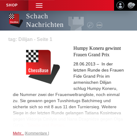
SHOP
TOGGLE
NAVIGATION
Schach
Nachrichten
tag: Dilijan - Seite 1
Humpy Koneru gewinnt
Frauen Grand Prix
28.06.2013 – In der
letzten Runde des Frauen
Fide Grand Prix im
armenischen Dilijan
schlug Humpy Koneru,
die Nummer zwei der Frauenweltrangliste, noch einmal
zu. Sie gewann gegen Tuvshintugs Batchimeg und
sicherte sich so mit 8 aus 11 den Turniersieg. Weitere
Siege in der letzten Runde gelangen Tatiana Kosintseva
gegen Viktorija Cmilyte und Nana Dzagnidze gegen Olga
Girya.
Tabelle und Partien...
Mehr...
Kommentare