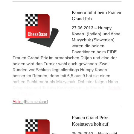
Koneru führt beim Frauen
Grand Prix
27.06.2013 – Humpy
Koneru (Indien) und Anna
Muzychuk (Slowenien)
waren die beiden
Favoritinnen beim FIDE
Frauen Grand Prix im armenischen Dilijan und eine der
beiden wird das Turnier wohl auch gewinnen. Zwei
Runden vor Schluss liegt allerdings Humpy Koneru
besser im Rennen, denn mit 6,5 aus 9 hat sie einen
halben Punkt mehr als Muzychuk. Dahinter folgen Nana
Dzagnidze und Tatiana Kosintseva mit je 5 aus 9.
Tabelle
und Partien...
Mehr...
Kommentare
Frauen Grand Prix:
Kosintseva holt auf
25.06.2013 – Nach acht