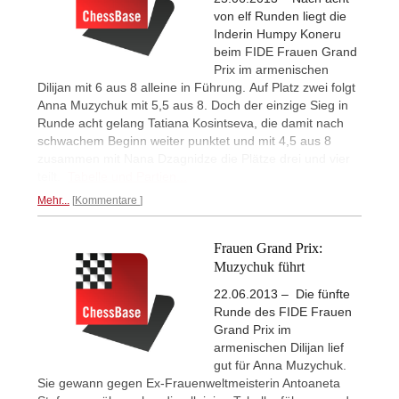
von elf Runden liegt die
Inderin Humpy Koneru
beim FIDE Frauen Grand
Prix im armenischen
Dilijan mit 6 aus 8 alleine in Führung. Auf Platz zwei folgt
Anna Muzychuk mit 5,5 aus 8. Doch der einzige Sieg in
Runde acht gelang Tatiana Kosintseva, die damit nach
schwachem Beginn weiter punktet und mit 4,5 aus 8
zusammen mit Nana Dzagnidze die Plätze drei und vier
teilt.
Tabelle und Partien...
Mehr...
Kommentare
Frauen Grand Prix:
Muzychuk führt
22.06.2013 – Die fünfte
Runde des FIDE Frauen
Grand Prix im
armenischen Dilijan lief
gut für Anna Muzychuk.
Sie gewann gegen Ex-Frauenweltmeisterin Antoaneta