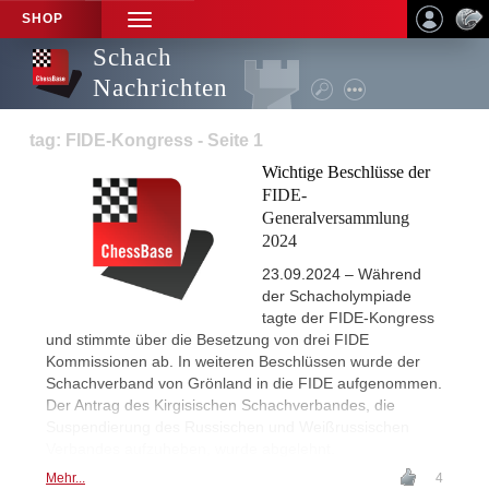
SHOP
TOGGLE
NAVIGATION
Schach
Nachrichten
tag: FIDE-Kongress - Seite 1
Wichtige Beschlüsse der
FIDE-
Generalversammlung
2024
23.09.2024 – Während
der Schacholympiade
tagte der FIDE-Kongress
und stimmte über die Besetzung von drei FIDE
Kommissionen ab. In weiteren Beschlüssen wurde der
Schachverband von Grönland in die FIDE aufgenommen.
Der Antrag des Kirgisischen Schachverbandes, die
Suspendierung des Russischen und Weißrussischen
Verbandes aufzuheben, wurde abgelehnt.
Mehr...
4