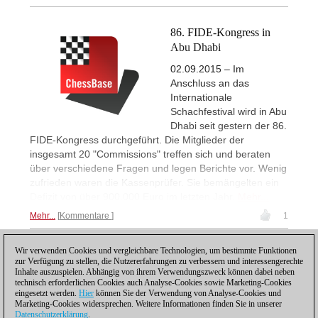
86. FIDE-Kongress in
Abu Dhabi
02.09.2015 – Im
Anschluss an das
Internationale
Schachfestival wird in Abu
Dhabi seit gestern der 86.
FIDE-Kongress durchgeführt. Die Mitglieder der
insgesamt 20 "Commissions" treffen sich und beraten
über verschiedene Fragen und legen Berichte vor. Wenig
zufrieden waren die Kassenprüfer. Sie bemängelten ein
Defizit von über 900.000 Euro im letzten Jahr.
Mehr...
Mehr...
Kommentare
1
Wir verwenden Cookies und vergleichbare Technologien, um bestimmte Funktionen
1
zur Verfügung zu stellen, die Nutzererfahrungen zu verbessern und interessengerechte
Inhalte auszuspielen. Abhängig von ihrem Verwendungszweck können dabei neben
technisch erforderlichen Cookies auch Analyse-Cookies sowie Marketing-Cookies
eingesetzt werden.
Hier
können Sie der Verwendung von Analyse-Cookies und
Marketing-Cookies widersprechen. Weitere Informationen finden Sie in unserer
Datenschutzerklärung
.