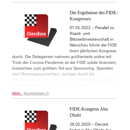
Die Ergebnisse des FIDE-
Kongresses
07.01.2022 – Parallel zu
Rapid- und
Blitzweltmeisterschaft in
Warschau führte die FIDE
ihren jährlichen Kongress
durch. Die Delegierten nahmen größtenteils online teil.
Trotz der Corona-Pandemie ist die FIDE solide finanziert,
inzwischen zum größten Teil aus Sponsoring, Spenden
und Übertragungsrechten, weniger durch die
Mitgliedbeiträge. Die Rechte an den Weltmeisterschaften
hat der Weltschachbund zurückerworben.
Mehr...
Kommentare 2
FIDE-Kongress Abu
Dhabi
28.02.2020 – Derzeit
findet in Abu Dhabi der