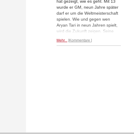
hat gezeigt, wie es geht. Mit 13
wurde er GM, neun Jahre später
darf er um die Weltmeisterschaft
spielen. Wie und gegen wen
Aryan Tari in neun Jahren spielt,
wird die Zukunft zeigen. Seine
erste GM-Norm hat der 13-
Mehr...
Kommentare
jährige Norweger allerdings
schon in der Tasche. Er holte sie
beim Norsk Sjakkfestival im
idyllischen Fagernes in
Norwegen.
Mehr...