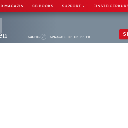
CB MAGAZIN
CB BOOKS
SUPPORT
EINSTEIGERKUR
en
S
SUCHE:
SPRACHE:
DE
EN
ES
FR