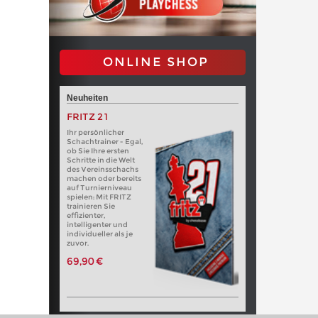
ONLINE SHOP
Neuheiten
FRITZ 21
Ihr persönlicher
Schachtrainer - Egal,
ob Sie Ihre ersten
Schritte in die Welt
des Vereinsschachs
machen oder bereits
auf Turnierniveau
spielen: Mit FRITZ
trainieren Sie
effizienter,
intelligenter und
individueller als je
zuvor.
69,90 €