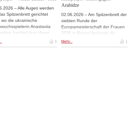
Arabidze
6.2026 – Alle Augen werden
das Spitzenbrett gerichtet
02.06.2026 – Am Spitzenbrett der
, wo die ukrainische
siebten Runde der
wuchsspielerin Anastasiia
Europameisterschaft der Frauen
yshyn (rechts) kurz davor
2026 in Batumi besiegte die
t, Geschichte zu schreiben.
Europameisterin von 2023, Meri
..
1
Mehr...
1
will den monumentalen Erfolg
Arabidze (Titelfoto links), die 15-
s 17-jährigen Landsmanns
jährige Anastasiia Hnatyshyn und
n Dehtiarov wiederholen,
beendete damit die Siegesserie
im April dieses Jahres das
des ukrainischen
n der
Nachwuchsstars. Arabidze zog in
eleuropameisterschaft
der Tabelle gleich mit der
nn. | Fotos: Europäischer
Besiegten. Dritte Führende ist
achverband
Sabrina Vega Gutierrez nach
ihrem Sieg gegen Ulviyya
Fataliyeva. Bestplatzierte DSB-
Spielerin ist Jana Schneider auf
Rang 20 mit 5 Punkten. Sie
überholte mit ihrem Sieg die noch
ungeschlagene Dinara Wagner,
die wie Fiona Sieber und Hanna
Maria Klek 4,5 Punkte auf dem