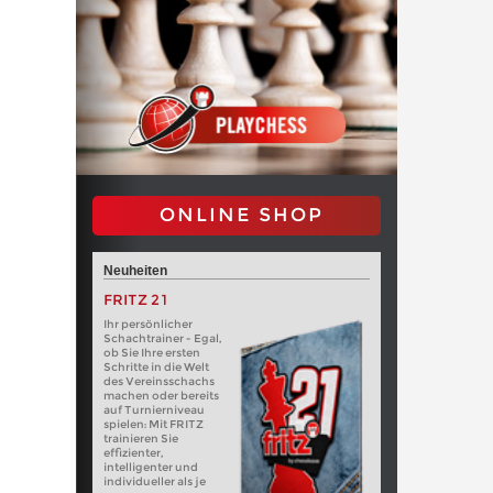
ONLINE SHOP
Neuheiten
FRITZ 21
Ihr persönlicher
Schachtrainer - Egal,
ob Sie Ihre ersten
Schritte in die Welt
des Vereinsschachs
machen oder bereits
auf Turnierniveau
spielen: Mit FRITZ
trainieren Sie
effizienter,
intelligenter und
individueller als je