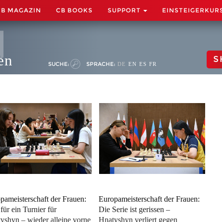
CB MAGAZIN
CB BOOKS
SUPPORT
EINSTEIGERKUR
en
S
SUCHE:
SPRACHE:
DE
EN
ES
FR
pameisterschaft der Frauen:
Europameisterschaft der Frauen:
für ein Turnier für
Die Serie ist gerissen –
yshyn – wieder alleine vorne
Hnatyshyn verliert gegen