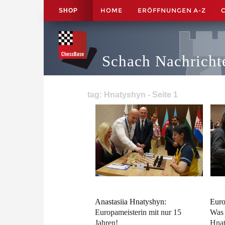
HOME
ERÖFFNUNGEN A-Z
SHOP
Schach Nachricht
tag: Hnatyshyn - Seite 1
Anastasiia Hnatyshyn:
Euro
Europameisterin mit nur 15
Was 
Jahren!
Hnat