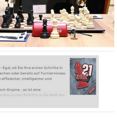
 Egal, ob Sie Ihre ersten Schritte in
achen oder bereits auf Turnierniveau
 effizienter, intelligenter und
ach-Engine – es ist eine
e Ihre ersten Schritte in die Welt des
eits auf Turnierniveau spielen: Mit
 intelligenter und individueller als je