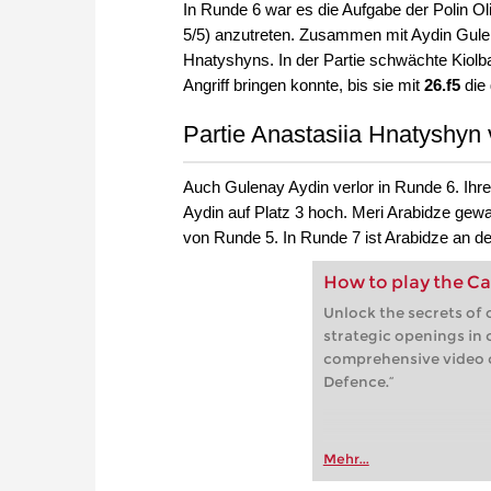
In Runde 6 war es die Aufgabe der Polin O
5/5) anzutreten. Zusammen mit Aydin Gulena
Hnatyshyns. In der Partie schwächte Kiolba
Angriff bringen konnte, bis sie mit
26.f5
die 
Partie Anastasiia Hnatyshyn 
Auch Gulenay Aydin verlor in Runde 6. Ihre
Aydin auf Platz 3 hoch. Meri Arabidze gew
von Runde 5. In Runde 7 ist Arabidze an de
How to play the Ca
Unlock the secrets of 
strategic openings in 
comprehensive video 
Defence.”
Mehr...