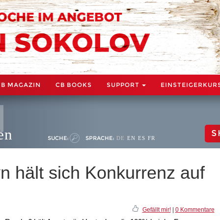
CB MAGAZIN
CB BOOKS
SUPPORT
EINSTEIGERKUR
en
S
SUCHE:
SPRACHE:
DE
EN
ES
FR
n hält sich Konkurrenz auf
Gefällt mir!
|
0 Kommentare