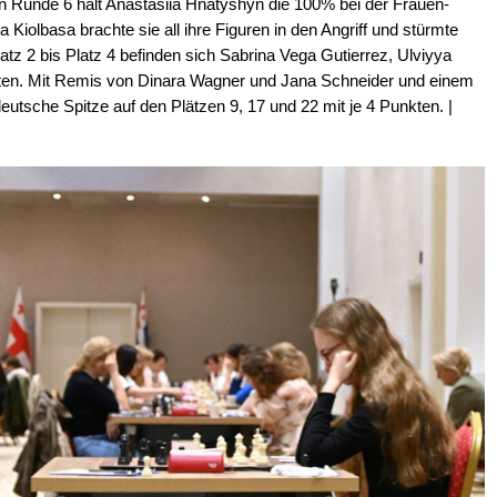
n Runde 6 hält Anastasiia Hnatyshyn die 100% bei der Frauen-
Kiolbasa brachte sie all ihre Figuren in den Angriff und stürmte
atz 2 bis Platz 4 befinden sich Sabrina Vega Gutierrez, Ulviyya
nkten. Mit Remis von Dinara Wagner und Jana Schneider und einem
deutsche Spitze auf den Plätzen 9, 17 und 22 mit je 4 Punkten. |