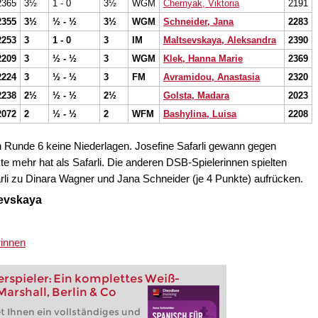
2365
3½
1 - 0
3½
WGM
Chernyak, Viktoria
2191
2355
3½
½ - ½
3½
WGM
Schneider, Jana
2283
2253
3
1 - 0
3
IM
Maltsevskaya, Aleksandra
2390
2209
3
½ - ½
3
WGM
Klek, Hanna Marie
2369
2224
3
½ - ½
3
FM
Avramidou, Anastasia
2320
2238
2½
½ - ½
2½
Golsta, Madara
2023
2072
2
½ - ½
2
WFM
Bashylina, Luisa
2208
n Runde 6 keine Niederlagen. Josefine Safarli gewann gegen
e mehr hat als Safarli. Die anderen DSB-Spielerinnen spielten
rli zu Dinara Wagner und Jana Schneider (je 4 Punkte) aufrücken.
sevskaya
rinnen
erspieler: Ein komplettes Weiß-
arshall, Berlin & Co
t Ihnen ein vollständiges und