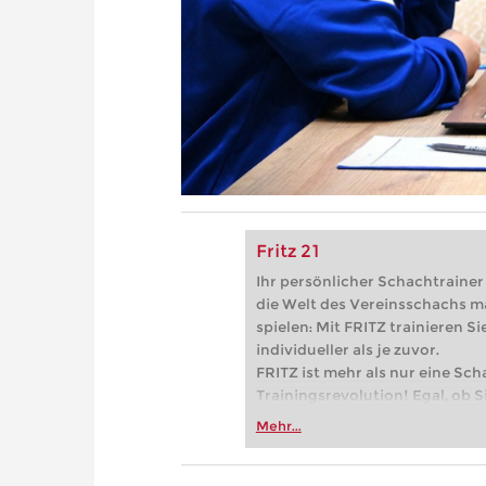
Fritz 21
Ihr persönlicher Schachtrainer -
die Welt des Vereinsschachs m
spielen: Mit FRITZ trainieren Sie
individueller als je zuvor.
FRITZ ist mehr als nur eine Sch
Trainingsrevolution! Egal, ob Si
Vereinsschachs machen oder ber
Mehr...
FRITZ trainieren Sie effizienter,
zuvor.