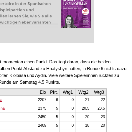
rtoire in der Spanischen
ispielpartien und
len lernen Sie, wie Sie alle
 wichtige Nebenvarianten
t Ihnen ein vollständiges und
rtoire in der Spanischen
ispielpartien und
len lernen Sie, wie Sie alle
 wichtige Nebenvarianten
t momentan einen Punkt. Das liegt daran, dass die beiden
 halben Punkt Abstand zu Hnatyshyn hatten, in Runde 6 nichts dazu
piel:
Einleitung
ten Kiolbasa und Aydin. Viele weitere Spielerinnen rückten zu
piel:
Überblick
r Runde am Samstag 4,5 Punkte.
piel:
Tschigorin: 9...Sa5
xd4
Elo
Pkt.
Wtg1
Wtg2
Wtg3
ia
2207
6
0
21
22
ina
2375
5
0
20,5
23,5
2450
5
0
20
23
2409
5
0
18
20