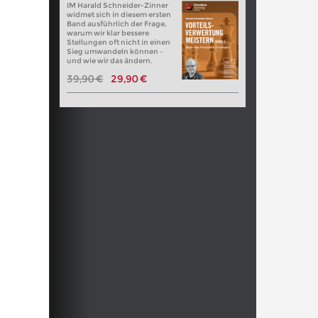
IM Harald Schneider-Zinner
widmet sich in diesem ersten
Band ausführlich der Frage,
warum wir klar bessere
Stellungen oft nicht in einen
Sieg umwandeln können –
und wie wir das ändern.
39,90 €
29,90 €