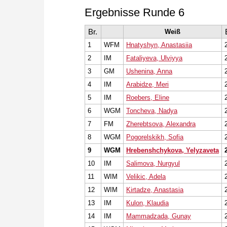
Ergebnisse Runde 6
Br.
Weiß
1
WFM
Hnatyshyn, Anastasiia
2
IM
Fataliyeva, Ulviyya
3
GM
Ushenina, Anna
4
IM
Arabidze, Meri
5
IM
Roebers, Eline
6
WGM
Toncheva, Nadya
7
FM
Zherebtsova, Alexandra
8
WGM
Pogorelskikh, Sofia
9
WGM
Hrebenshchykova, Yelyzaveta
10
IM
Salimova, Nurgyul
11
WIM
Velikic, Adela
12
WIM
Kirtadze, Anastasia
13
IM
Kulon, Klaudia
14
IM
Mammadzada, Gunay