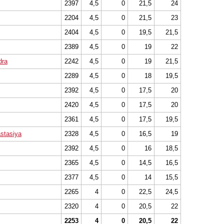
2397
4,5
0
21,5
24
2204
4,5
0
21,5
23
2404
4,5
0
19,5
21,5
2389
4,5
0
19
22
dra
2242
4,5
0
19
21,5
2289
4,5
0
18
19,5
2392
4,5
0
17,5
20
2420
4,5
0
17,5
20
2361
4,5
0
17,5
19,5
stasiya
2328
4,5
0
16,5
19
2392
4,5
0
16
18,5
2365
4,5
0
14,5
16,5
2377
4,5
0
14
15,5
2265
4
0
22,5
24,5
2320
4
0
20,5
22
2253
4
0
20,5
22