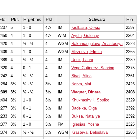
Elo
Pkt.
Ergebnis
Pkt.
Elo
Schwarz
2207
5
1 - 0
4½
IM
Kiolbasa, Oliwia
2397
2450
4
1 - 0
4½
WIM
Aydin, Gulenay
2204
2420
4
½ - ½
4
WGM
Rakhmangulova, Anastasiya
2328
2409
4
1 - 0
4
WGM
Mirzoeva, Elmira
2265
2389
4
½ - ½
4
IM
Unuk, Laura
2289
2320
4
0 - 1
4
IM
Vega Gutierrez, Sabrina
2375
2242
4
½ - ½
4
IM
Bivol, Alina
2361
2284
3½
½ - ½
3½
IM
Narva, Mai
2426
2309
3½
½ - ½
3½
IM
Wagner, Dinara
2408
2404
3½
1 - 0
3½
IM
Khukhashvili, Sopiko
2329
2277
3½
0 - 1
3½
IM
Badelka, Olga
2392
2233
3½
0 - 1
3½
IM
Buksa, Nataliya
2392
2377
3½
1 - 0
3½
FM
Iglesias, Yosha
2325
2374
3½
½ - ½
3½
WGM
Krasteva, Beloslava
2285