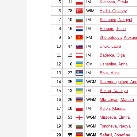
5
11
IM
Kiolbasa, Oliwia
6
78
WIM
Aydin, Gulenay
7
10
IM
Salimova, Nurgyul
8
16
IM
Roebers, Eline
9
57
FM
Zherebtsova, Alexan
10
47
IM
Unuk, Laura
11
12
IM
Badelka, Olga
12
6
GM
Ushenina, Anna
13
27
IM
Bivol, Alina
14
35
WGM
Rakhmangulova, Ana
15
13
IM
Buksa, Nataliya
16
26
WGM
Mkrtchyan, Mariam
17
18
IM
Kulon, Klaudia
18
53
WGM
Mirzoeva, Elmira
19
38
WGM
Toncheva, Nadya
20
55
WGM
Safarli, Josefine