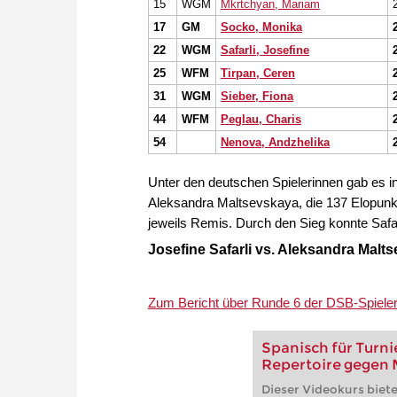
15
WGM
Mkrtchyan, Mariam
17
GM
Socko, Monika
22
WGM
Safarli, Josefine
25
WFM
Tirpan, Ceren
31
WGM
Sieber, Fiona
44
WFM
Peglau, Charis
54
Nenova, Andzhelika
Unter den deutschen Spielerinnen gab es i
Aleksandra Maltsevskaya, die 137 Elopunkt
jeweils Remis. Durch den Sieg konnte Safa
Josefine Safarli vs. Aleksandra Malt
Zum Bericht über Runde 6 der DSB-Spiele
Spanisch für Turni
Repertoire gegen M
Dieser Videokurs biete