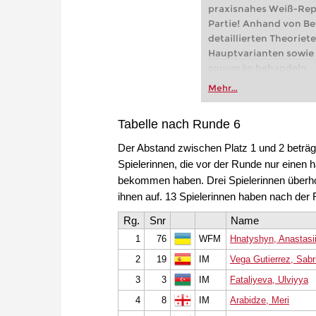
praxisnahes Weiß-Repe
Partie! Anhand von Be
detaillierten Theorietei
Hauptvarianten sowie
souverän behandeln.
Dieser Videokurs biete
Mehr...
praxisnahes Weiß-Repe
Partie! Anhand von Be
Tabelle nach Runde 6
detaillierten Theorietei
Hauptvarianten sowie
Der Abstand zwischen Platz 1 und 2 beträg
souverän behandeln.
Spielerinnen, die vor der Runde nur einen
Kostenloses Videobeis
bekommen haben. Drei Spielerinnen überhol
Kostenloses Videobeis
ihnen auf. 13 Spielerinnen haben nach de
Kostenloses Videobeis
10.Lc2 c5 11.d4 Sd7/c
Rg.
Snr
Name
1
76
WFM
Hnatyshyn, Anastasi
2
19
IM
Vega Gutierrez, Sabr
3
3
IM
Fataliyeva, Ulviyya
4
8
IM
Arabidze, Meri