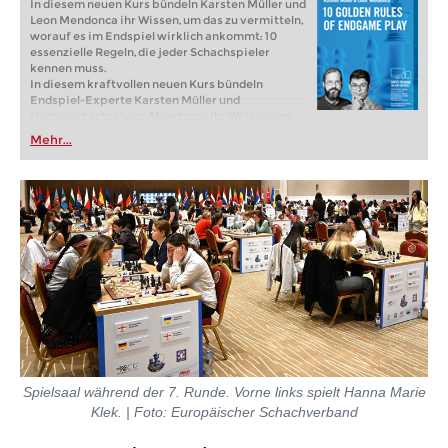
In diesem neuen Kurs bündeln Karsten Müller und
Leon Mendonca ihr Wissen, um das zu vermitteln,
worauf es im Endspiel wirklich ankommt: 10
essenzielle Regeln, die jeder Schachspieler
kennen muss.
In diesem kraftvollen neuen Kurs bündeln
Endspiel-Experte Karsten Müller und
Nachwuchsstar Leon Mendonca ihr Wissen, um
das zu vermitteln, worauf es im Endspiel wirklich
Mehr...
ankommt: 10 essenzielle Regeln, die jeder
Schachspieler kennen muss.
Kostenloses Videobeispiel:
Introduction
Kostenloses Videobeispiel:
Activate the king
Spielsaal während der 7. Runde
. Vorne links spielt Hanna Marie
Klek.
| Foto:
Europäischer Schachverband