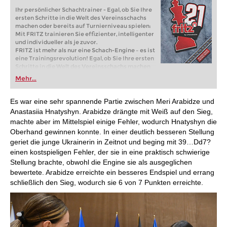
Ihr persönlicher Schachtrainer - Egal, ob Sie Ihre
ersten Schritte in die Welt des Vereinsschachs
machen oder bereits auf Turnierniveau spielen:
Mit FRITZ trainieren Sie effizienter, intelligenter
und individueller als je zuvor.
FRITZ ist mehr als nur eine Schach-Engine – es ist
eine Trainingsrevolution! Egal, ob Sie Ihre ersten
Schritte in die Welt des Vereinsschachs machen
oder bereits auf Turnierniveau spielen: Mit
Mehr...
FRITZ trainieren Sie effizienter, intelligenter und
individueller als je zuvor.
Es war eine sehr spannende Partie zwischen Meri Arabidze und
Anastasiia Hnatyshyn. Arabidze drängte mit Weiß auf den Sieg,
machte aber im Mittelspiel einige Fehler, wodurch Hnatyshyn die
Oberhand gewinnen konnte. In einer deutlich besseren Stellung
geriet die junge Ukrainerin in Zeitnot und beging mit 39…Dd7?
einen kostspieligen Fehler, der sie in eine praktisch schwierige
Stellung brachte, obwohl die Engine sie als ausgeglichen
bewertete. Arabidze erreichte ein besseres Endspiel und errang
schließlich den Sieg, wodurch sie 6 von 7 Punkten erreichte.