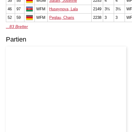
35
55
WGM
Safarli, Josefine
2253
4
4
W
46
97
WFM
Huseynova, Lala
2149
3½
3½
W
52
59
WFM
Peglau, Charis
2238
3
3
W
...83 Bretter
Partien