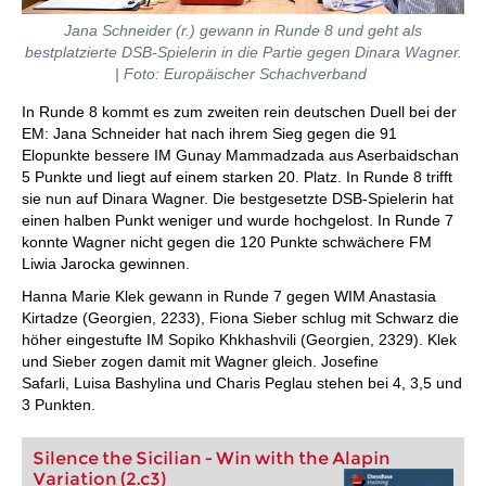
Jana Schneider (r.) gewann in Runde 8 und geht als
bestplatzierte DSB-Spielerin in die Partie gegen Dinara Wagner
.
| Foto:
Europäischer Schachverband
In Runde 8 kommt es zum zweiten rein deutschen Duell bei der
EM: Jana Schneider hat nach ihrem Sieg gegen die 91
Elopunkte bessere IM Gunay Mammadzada aus Aserbaidschan
5 Punkte und liegt auf einem starken 20. Platz. In Runde 8 trifft
sie nun auf Dinara Wagner. Die bestgesetzte DSB-Spielerin hat
einen halben Punkt weniger und wurde hochgelost. In Runde 7
konnte Wagner nicht gegen die 120 Punkte schwächere FM
Liwia Jarocka gewinnen.
Hanna Marie Klek gewann in Runde 7 gegen WIM Anastasia
Kirtadze (Georgien, 2233), Fiona Sieber schlug mit Schwarz die
höher eingestufte IM Sopiko Khkhashvili (Georgien, 2329). Klek
und Sieber zogen damit mit Wagner gleich. Josefine
Safarli, Luisa Bashylina und Charis Peglau stehen bei 4, 3,5 und
3 Punkten.
Silence the Sicilian - Win with the Alapin
Variation (2.c3)