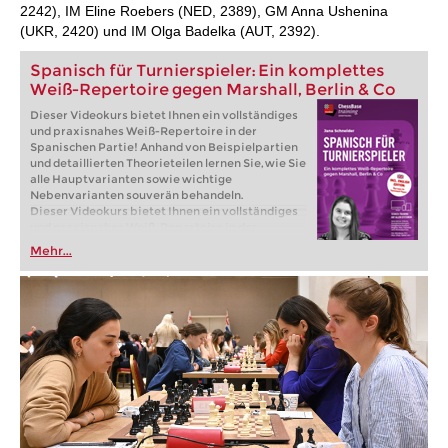
2242), IM Eline Roebers (NED, 2389), GM Anna Ushenina
(UKR, 2420) und IM Olga Badelka (AUT, 2392).
Spanisch für Turnierspieler: Ein komplettes
Weiß-Repertoire gegen Marshall, Berlin & Co
Dieser Videokurs bietet Ihnen ein vollständiges
und praxisnahes Weiß-Repertoire in der
Spanischen Partie! Anhand von Beispielpartien
und detaillierten Theorieteilen lernen Sie, wie Sie
alle Hauptvarianten sowie wichtige
Nebenvarianten souverän behandeln.
Dieser Videokurs bietet Ihnen ein vollständiges
und praxisnahes Weiß-Repertoire in der
Spanischen Partie! Anhand von Beispielpartien
Mehr...
und detaillierten Theorieteilen lernen Sie, wie Sie
alle Hauptvarianten sowie wichtige
Nebenvarianten souverän behandeln.
Kostenloses Videobeispiel:
Einleitung
Kostenloses Videobeispiel:
Überblick
Kostenloses Videobeispiel:
Tschigorin: 9...Sa5
10.Lc2 c5 11.d4 Sd7/cxd4