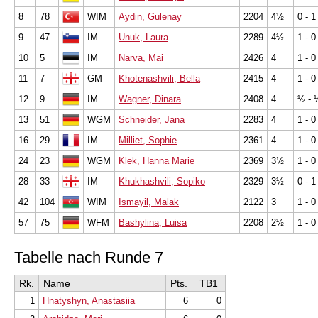
8
78
WIM
Aydin, Gulenay
2204
4½
0 - 1
9
47
IM
Unuk, Laura
2289
4½
1 - 0
10
5
IM
Narva, Mai
2426
4
1 - 0
11
7
GM
Khotenashvili, Bella
2415
4
1 - 0
12
9
IM
Wagner, Dinara
2408
4
½ - 
13
51
WGM
Schneider, Jana
2283
4
1 - 0
16
29
IM
Milliet, Sophie
2361
4
1 - 0
24
23
WGM
Klek, Hanna Marie
2369
3½
1 - 0
28
33
IM
Khukhashvili, Sopiko
2329
3½
0 - 1
42
104
WIM
Ismayil, Malak
2122
3
1 - 0
57
75
WFM
Bashylina, Luisa
2208
2½
1 - 0
Tabelle nach Runde 7
Rk.
Name
Pts.
TB1
1
Hnatyshyn, Anastasiia
6
0