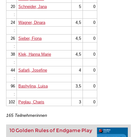
20
Schneider, Jana
5
0
:
24
Wagner, Dinara
4,5
0
:
26
Sieber, Fiona
4,5
0
:
38
Klek, Hanna Marie
4,5
0
:
44
Safarli, Josefine
4
0
:
96
Bashylina, Luisa
3,5
0
:
102
Peglau, Charis
3
0
165 Teilnehmerinnen
10 Golden Rules of Endgame Play