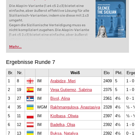
Die Alapin-Variante (1.e4 c5 2.c3) bietet eine
einfache, aber äußerst effektive Lösung für alle
Sizilianisch-Varianten, indem sie diese mit 2.c3
umgeht.
Gegen die Sizilianische Verteidigung muss es
nicht kompliziert zugehen. Die Alapin-Variante
(1.e4 c5 2.c3) bietet eine einfache, aber äußerst
effektive Lösung für alle wichtigen Sizilianisch-
Varianten, indem sie mit 2.c3 ausweicht.
Mehr...
Unabhängig davon, ob Ihr Gegner die Najdorf-,
Taimanov- oder Drachenvariante spielt, können
Sie mit der Alapin-Variante bereits im zweiten
Ergebnisse Runde 7
Zug die Kontrolle über das Spiel übernehmen.
Kostenloses Videobeispiel:
Introduction
Br.
Nr.
Elo
Pkt.
Erge
Weiß
Kostenloses Videobeispiel:
2...g6
1
8
IM
Arabidze, Meri
2409
5
1 - 0
2
19
IM
Vega Gutierrez, Sabrina
2375
5
1 - 0
3
27
IM
Bivol, Alina
2361
4½
0 - 1
4
35
WGM
Rakhmangulova, Anastasiya
2328
4½
½ - 
5
11
IM
Kiolbasa, Oliwia
2397
4½
½ - 
6
12
IM
Badelka, Olga
2392
4½
1 - 0
7
13
IM
Buksa, Nataliya
2392
4½
0 - 1