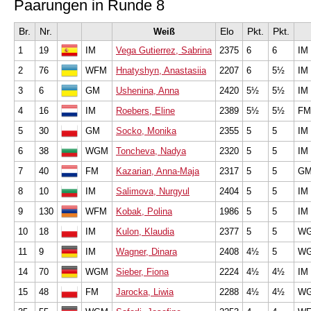
Paarungen in Runde 8
Br.
Nr.
Elo
Pkt.
Pkt.
Weiß
1
19
IM
Vega Gutierrez, Sabrina
2375
6
6
IM
2
76
WFM
Hnatyshyn, Anastasiia
2207
6
5½
IM
3
6
GM
Ushenina, Anna
2420
5½
5½
IM
4
16
IM
Roebers, Eline
2389
5½
5½
FM
5
30
GM
Socko, Monika
2355
5
5
IM
6
38
WGM
Toncheva, Nadya
2320
5
5
IM
7
40
FM
Kazarian, Anna-Maja
2317
5
5
G
8
10
IM
Salimova, Nurgyul
2404
5
5
IM
9
130
WFM
Kobak, Polina
1986
5
5
IM
10
18
IM
Kulon, Klaudia
2377
5
5
W
11
9
IM
Wagner, Dinara
2408
4½
5
W
14
70
WGM
Sieber, Fiona
2224
4½
4½
IM
15
48
FM
Jarocka, Liwia
2288
4½
4½
W