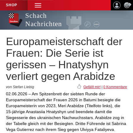
SHOP
TOGGLE
NAVIGATION
Schach
Nachrichten
Europameisterschaft der
Frauen: Die Serie ist
gerissen – Hnatyshyn
verliert gegen Arabidze
von Stefan Liebig
Gefällt mir!
|
0 Kommentare
02.06.2026 – Am Spitzenbrett der siebten Runde der
Europameisterschaft der Frauen 2026 in Batumi besiegte die
Europameisterin von 2023, Meri Arabidze (Titelfoto links), die
15-jährige Anastasiia Hnatyshyn und beendete damit die
Siegesserie des ukrainischen Nachwuchsstars. Arabidze zog in
der Tabelle gleich mit der Besiegten. Dritte Führende ist Sabrina
Vega Gutierrez nach ihrem Sieg gegen Ulviyya Fataliyeva.