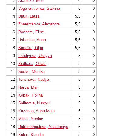
2
Arabidze, Meri
6
0
3
Vega Gutierrez, Sabrina
6
0
4
Unuk, Laura
5,5
0
5
Zherebtsova, Alexandra
5,5
0
6
Roebers, Eline
5,5
0
7
Ushenina, Anna
5,5
0
8
Badelka, Olga
5,5
0
9
Fataliyeva, Ulviyya
5
0
10
Kiolbasa, Oliwia
5
0
11
Socko, Monika
5
0
12
Toncheva, Nadya
5
0
13
Narva, Mai
5
0
14
Kobak, Polina
5
0
15
Salimova, Nurgyul
5
0
16
Kazarian, Anna-Maja
5
0
17
Milliet, Sophie
5
0
18
Rakhmangulova, Anastasiya
5
0
19
Kulon, Klaudia
5
0