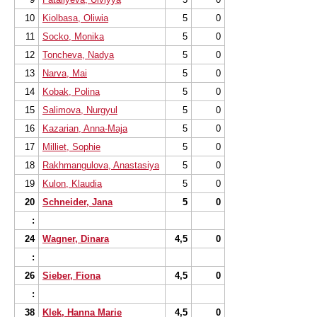
10
Kiolbasa, Oliwia
5
0
11
Socko, Monika
5
0
12
Toncheva, Nadya
5
0
13
Narva, Mai
5
0
14
Kobak, Polina
5
0
15
Salimova, Nurgyul
5
0
16
Kazarian, Anna-Maja
5
0
17
Milliet, Sophie
5
0
18
Rakhmangulova, Anastasiya
5
0
19
Kulon, Klaudia
5
0
20
Schneider, Jana
5
0
:
24
Wagner, Dinara
4,5
0
:
26
Sieber, Fiona
4,5
0
:
38
Klek, Hanna Marie
4,5
0