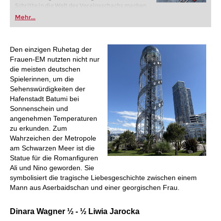
Schritte in die Welt des Vereinsschachs machen
oder bereits auf Turnierniveau spielen: Mit
Mehr...
FRITZ trainieren Sie effizienter, intelligenter und
individueller als je zuvor.
Den einzigen Ruhetag der
Frauen-EM nutzten nicht nur
die meisten deutschen
Spielerinnen, um die
Sehenswürdigkeiten der
Hafenstadt Batumi bei
Sonnenschein und
angenehmen Temperaturen
zu erkunden. Zum
Wahrzeichen der Metropole
am Schwarzen Meer ist die
Statue für die Romanfiguren
Ali und Nino geworden. Sie
symbolisiert die tragische Liebesgeschichte zwischen einem
Mann aus Aserbaidschan und einer georgischen Frau.
Dinara Wagner ½ - ½ Liwia Jarocka