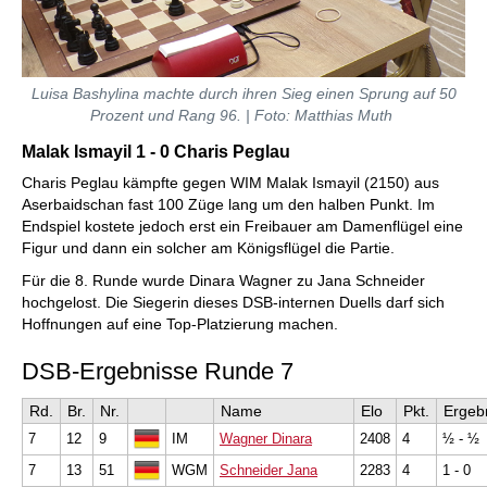
Luisa Bashylina machte durch ihren Sieg einen Sprung auf 50
Prozent und Rang 96. | Foto: Matthias Muth
Malak Ismayil 1 - 0 Charis Peglau
Charis Peglau kämpfte gegen WIM Malak Ismayil (2150) aus
Aserbaidschan fast 100 Züge lang um den halben Punkt. Im
Endspiel kostete jedoch erst ein Freibauer am Damenflügel eine
Figur und dann ein solcher am Königsflügel die Partie.
Für die 8. Runde wurde Dinara Wagner zu Jana Schneider
hochgelost. Die Siegerin dieses DSB-internen Duells darf sich
Hoffnungen auf eine Top-Platzierung machen.
DSB-Ergebnisse Runde 7
Rd.
Br.
Nr.
Name
Elo
Pkt.
Ergeb
7
12
9
IM
Wagner Dinara
2408
4
½ - ½
7
13
51
WGM
Schneider Jana
2283
4
1 - 0