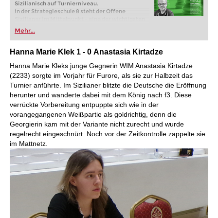
Sizilianisch auf Turnierniveau.
In der Strategieschule 8 steht der Offene
Sizilianer im Mittelpunkt – eine der wichtigsten
und dynamischsten Eröffnungen im modernen
Mehr...
Schach. Statt Varianten bis ins letzte Detail
auswendig zu lernen, vermittelt dieser Kurs
einen praxisnahen Zugang: Hauptvarianten
Hanna Marie Klek 1 - 0 Anastasia Kirtadze
spielen, die dahinterliegenden Ideen verstehen
Hanna Marie Kleks junge Gegnerin WIM Anastasia Kirtadze
und mit gesundem Selbstvertrauen ans Brett
gehen. Ziel ist es, strategisches Verständnis und
(2233) sorgte im Vorjahr für Furore, als sie zur Halbzeit das
taktische Schlagkraft zu entwickeln, nicht bloß
Turnier anführte. Im Sizilianer blitzte die Deutsche die Eröffnung
Theorie zu reproduzieren.
herunter und wanderte dabei mit dem König nach f3. Diese
Kostenloses Beispielvideo:
Einführung
verrückte Vorbereitung entpuppte sich wie in der
Kostenloses Beispielvideo:
Figurenopfer auf d5
vorangegangenen Weißpartie als goldrichtig, denn die
Georgierin kam mit der Variante nicht zurecht und wurde
regelrecht eingeschnürt. Noch vor der Zeitkontrolle zappelte sie
im Mattnetz.