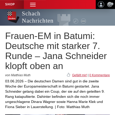
SHOP
TOGGLE
NAVIGATION
Schach
Nachrichten
Frauen-EM in Batumi:
Deutsche mit starker 7.
Runde – Jana Schneider
klopft oben an
von Matthias Muth
Gefällt mir!
|
0 Kommentare
03.06.2026 – Die deutschen Damen sind gut in die zweite
Woche der Europameisterschaft in Batumi gestartet. Jana
Schneider gelang dabei ein Coup, der sie auf den geteilten 9.
Rang katapultierte. Dahinter befinden sich die noch immer
ungeschlagene Dinara Wagner sowie Hanna Marie Klek und
Fiona Sieber in Lauerstellung. | Foto: Matthias Muth