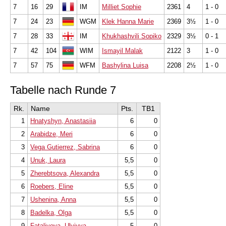
7
16
29
IM
Milliet Sophie
2361
4
1 - 0
7
24
23
WGM
Klek Hanna Marie
2369
3½
1 - 0
7
28
33
IM
Khukhashvili Sopiko
2329
3½
0 - 1
7
42
104
WIM
Ismayil Malak
2122
3
1 - 0
7
57
75
WFM
Bashylina Luisa
2208
2½
1 - 0
Tabelle nach Runde 7
Rk.
Name
Pts.
TB1
1
Hnatyshyn, Anastasiia
6
0
2
Arabidze, Meri
6
0
3
Vega Gutierrez, Sabrina
6
0
4
Unuk, Laura
5,5
0
5
Zherebtsova, Alexandra
5,5
0
6
Roebers, Eline
5,5
0
7
Ushenina, Anna
5,5
0
8
Badelka, Olga
5,5
0
9
Fataliyeva, Ulviyya
5
0