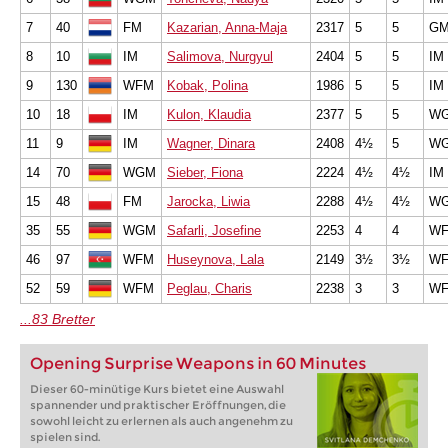
7
40
FM
Kazarian, Anna-Maja
2317
5
5
G
8
10
IM
Salimova, Nurgyul
2404
5
5
IM
9
130
WFM
Kobak, Polina
1986
5
5
IM
10
18
IM
Kulon, Klaudia
2377
5
5
W
11
9
IM
Wagner, Dinara
2408
4½
5
W
14
70
WGM
Sieber, Fiona
2224
4½
4½
IM
15
48
FM
Jarocka, Liwia
2288
4½
4½
W
35
55
WGM
Safarli, Josefine
2253
4
4
W
46
97
WFM
Huseynova, Lala
2149
3½
3½
W
52
59
WFM
Peglau, Charis
2238
3
3
W
...83 Bretter
Opening Surprise Weapons in 60 Minutes
Dieser 60-minütige Kurs bietet eine Auswahl
spannender und praktischer Eröffnungen, die
sowohl leicht zu erlernen als auch angenehm zu
spielen sind.