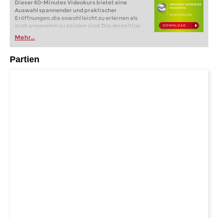
Dieser 60-Minutes Videokurs bietet eine
Auswahl spannender und praktischer
Eröffnungen, die sowohl leicht zu erlernen als
auch angenehm zu spielen sind. Die derzeitige
Eröffnungstheorie kann langwierig und komplex
Mehr...
sein, daher kann die Erkundung weniger
konventioneller Optionen eine neue Vielfalt in
Ihre Partien bringen. Obwohl es sich nicht um ein
Partien
vollständiges Repertoire handelt, decken die
enthaltenen Eröffnungen mehrere Grundlagen
ab. Als Schwarzer werden Sie mit der
dynamischen Portugiesischen Variante der
Skandinavischen Verteidigung gegen 1.e4 und
einer kreativen 3...h6 Variante gegen 1.d4
ausgestattet. Als Weißer erforschen wir das
aggressive Schottische Gambit und den
vielseitigen Königsindischen-Angriff, die Sie
schnell und effektiv in Ihr Repertoire aufnehmen
können. Der Videoteil hebt die wichtigsten Ideen
hinter diesen Eröffnungen hervor, während
detailliertere Eröffnungsdateien zur näheren
Betrachtung verfügbar sind.