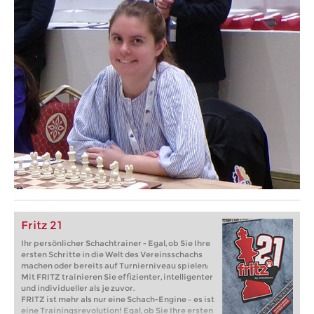
Fritz 21
Ihr persönlicher Schachtrainer - Egal, ob Sie Ihre
ersten Schritte in die Welt des Vereinsschachs
machen oder bereits auf Turnierniveau spielen:
Mit FRITZ trainieren Sie effizienter, intelligenter
und individueller als je zuvor.
FRITZ ist mehr als nur eine Schach-Engine – es ist
eine Trainingsrevolution! Egal, ob Sie Ihre ersten