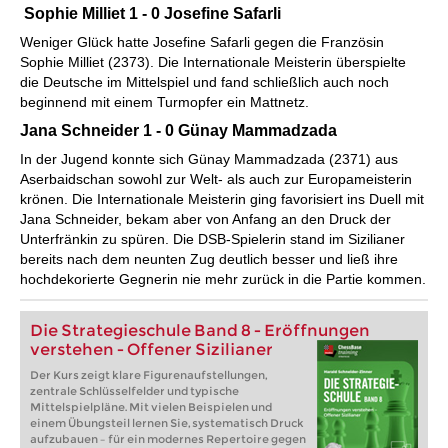
Sophie Milliet 1 - 0 Josefine Safarli
Weniger Glück hatte Josefine Safarli gegen die Französin
Sophie Milliet (2373). Die Internationale Meisterin überspielte
die Deutsche im Mittelspiel und fand schließlich auch noch
beginnend mit einem Turmopfer ein Mattnetz.
Jana Schneider 1 - 0 Günay Mammadzada
In der Jugend konnte sich Günay Mammadzada (2371) aus
Aserbaidschan sowohl zur Welt- als auch zur Europameisterin
krönen. Die Internationale Meisterin ging favorisiert ins Duell mit
Jana Schneider, bekam aber von Anfang an den Druck der
Unterfränkin zu spüren. Die DSB-Spielerin stand im Sizilianer
bereits nach dem neunten Zug deutlich besser und ließ ihre
hochdekorierte Gegnerin nie mehr zurück in die Partie kommen.
Die Strategieschule Band 8 - Eröffnungen
verstehen - Offener Sizilianer
Der Kurs zeigt klare Figurenaufstellungen,
zentrale Schlüsselfelder und typische
Mittelspielpläne. Mit vielen Beispielen und
einem Übungsteil lernen Sie, systematisch Druck
aufzubauen – für ein modernes Repertoire gegen