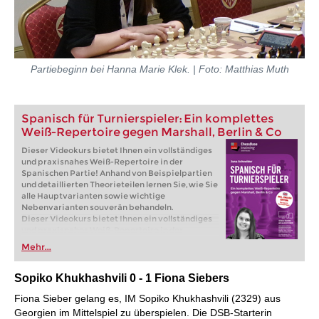
Partiebeginn bei Hanna Marie Klek. | Foto: Matthias Muth
Spanisch für Turnierspieler: Ein komplettes
Weiß-Repertoire gegen Marshall, Berlin & Co
Dieser Videokurs bietet Ihnen ein vollständiges
und praxisnahes Weiß-Repertoire in der
Spanischen Partie! Anhand von Beispielpartien
und detaillierten Theorieteilen lernen Sie, wie Sie
alle Hauptvarianten sowie wichtige
Nebenvarianten souverän behandeln.
Dieser Videokurs bietet Ihnen ein vollständiges
und praxisnahes Weiß-Repertoire in der
Spanischen Partie! Anhand von Beispielpartien
Mehr...
und detaillierten Theorieteilen lernen Sie, wie Sie
alle Hauptvarianten sowie wichtige
Nebenvarianten souverän behandeln.
Sopiko Khukhashvili 0 - 1 Fiona Siebers
Kostenloses Videobeispiel:
Einleitung
Fiona Sieber gelang es, IM Sopiko Khukhashvili (2329) aus
Kostenloses Videobeispiel:
Überblick
Kostenloses Videobeispiel:
Tschigorin: 9...Sa5
Georgien im Mittelspiel zu überspielen. Die DSB-Starterin