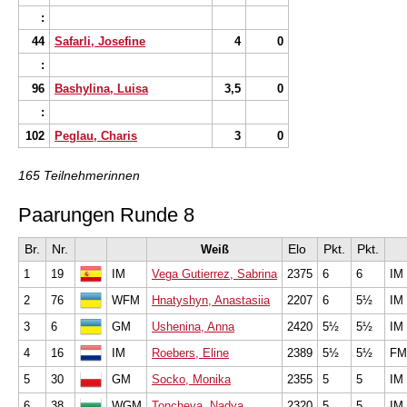
:
44
Safarli, Josefine
4
0
:
96
Bashylina, Luisa
3,5
0
:
102
Peglau, Charis
3
0
165 Teilnehmerinnen
Paarungen Runde 8
Br.
Nr.
Elo
Pkt.
Pkt.
Weiß
1
19
IM
Vega Gutierrez, Sabrina
2375
6
6
IM
2
76
WFM
Hnatyshyn, Anastasiia
2207
6
5½
IM
3
6
GM
Ushenina, Anna
2420
5½
5½
IM
4
16
IM
Roebers, Eline
2389
5½
5½
FM
5
30
GM
Socko, Monika
2355
5
5
IM
6
38
WGM
Toncheva, Nadya
2320
5
5
IM