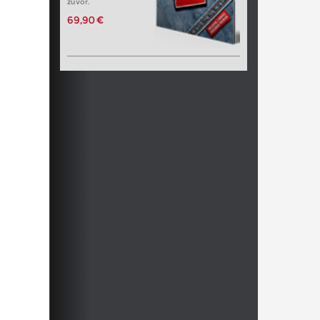
zuvor.
69,90 €