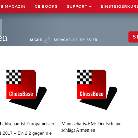
CB MAGAZIN
CB BOOKS
SUPPORT
EINSTEIGERKUR
en
S
SUCHE:
SPRACHE:
DE
EN
ES
FR
baidschan ist Europameister
Mannschafts-EM: Deutschland
schlägt Armenien
1.2017 – Ein 2:2 gegen die