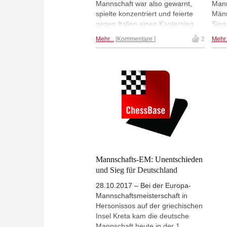
Mannschaft war also gewarnt,
Mann
spielte konzentriert und feierte
Männ
gegen Italien einen Kantersieg.
Sieg
Russland führt mit drei Siegen.
und 
Mehr...
Kommentare
2
Mehr.
Die deutschen Frauen spielten
star
Remis gegen Tschechien. (Foto:
Ches
European Chess Union)
Mannschafts-EM: Unentschieden
und Sieg für Deutschland
28.10.2017 – Bei der Europa-
Mannschaftsmeisterschaft in
Hersonissos auf der griechischen
Insel Kreta kam die deutsche
Mannschaft heute in der 1.