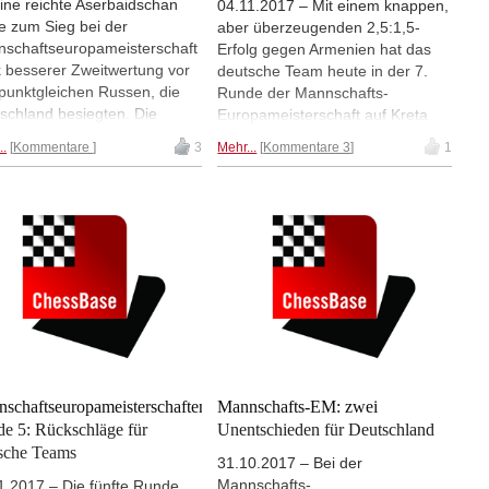
ine reichte Aserbaidschan
04.11.2017 – Mit einem knappen,
e zum Sieg bei der
aber überzeugenden 2,5:1,5-
schaftseuropameisterschaft
Erfolg gegen Armenien hat das
 besserer Zweitwertung vor
deutsche Team heute in der 7.
punktgleichen Russen, die
Runde der Mannschafts-
schland besiegten. Die
Europameisterschaft auf Kreta
ischen Frauen standen schon
stark aufgespielt. An Brett 1
..
Kommentare
3
Mehr...
Kommentare 3
1
der Schlussrunde als
erlaubte Liviu-Dieter Nisipeanu
erinnen fest. (Foto:
seinem Weltklassegegner Levon
tasiya Karlovich)
Aronian nicht die kleinste
Siegchance, was entsprechend
auch für die Partien von Matthias
Blübaum und Daniel Fridman an
Brett 2 und 3 gelten kann. Den
Sieg stellte Rasmus Svane an
Brett 4 sicher, als er aus einer
zweischneidigen taktischen
Situation mit deutlichem Vorteil
hervorging, den er anschließend
schaftseuropameisterschaften,
Mannschafts-EM: zwei
sicher verwertete. Zwei Runden
e 5: Rückschläge für
Unentschieden für Deutschland
vor Schluss liegt Deutschland auf
sche Teams
31.10.2017 – Bei der
einem ausgezeichneten 6. Platz.
Mannschafts-
1.2017 – Die fünfte Runde
Die deutschen Frauen gewannen