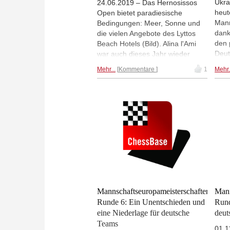
Ukra
24.06.2019 – Das Hernosissos
heut
Open bietet paradiesische
Mann
Bedingungen: Meer, Sonne und
dank
die vielen Angebote des Lyttos
den 
Beach Hotels (Bild). Alina l'Ami
Deut
war auch dieses Jahr wieder
russ
dabei und schickt Fotos und
Mehr...
Kommentare
1
Mehr.
vor 
einen Bericht von einem Open,
Sieg
das fast schon zu idyllisch ist.
Anas
Mannschaftseuropameisterschaften,
Mann
Runde 6: Ein Unentschieden und
Rund
eine Niederlage für deutsche
deut
Teams
01.1