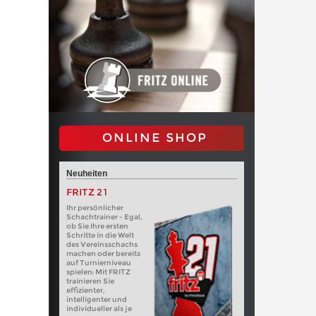
ONLINE SHOP
Neuheiten
FRITZ 21
Ihr persönlicher
Schachtrainer - Egal,
ob Sie Ihre ersten
Schritte in die Welt
des Vereinsschachs
machen oder bereits
auf Turnierniveau
spielen: Mit FRITZ
trainieren Sie
effizienter,
intelligenter und
individueller als je