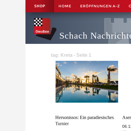
HOME
ERÖFFNUNGEN A-Z
SHOP
Schach Nachricht
tag: Kreta - Seite 1
Hersonissos: Ein paradiesisches
Aser
Turnier
06.1