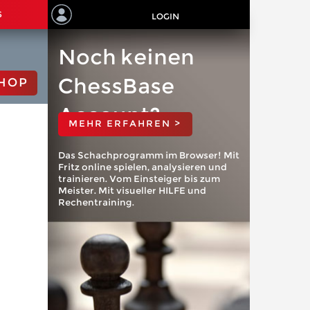
S
LOGIN
Noch keinen
ChessBase
HOP
Account?
MEHR ERFAHREN >
Das Schachprogramm im Browser! Mit
Fritz online spielen, analysieren und
trainieren. Vom Einsteiger bis zum
Meister. Mit visueller HILFE und
Rechentraining.