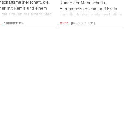
schaftsmeisterschaft, die
Runde der Mannschafts-
er mit Remis und einem
Europameisterschaft auf Kreta
, die Frauen mit einem Sieg
kam die deutsche Mannschaft im
einer Niederlage gegen
Open zu einem klaren 3½-½
..
Kommentare
Mehr...
Kommentare
ke Polinnen. (Foto: European
gegen die Slowakei. Weniger gut
s Union)
lief es für die deutschen Frauen:
Sie verloren 1-3 gegen Polen.
Sieben Mannschaften haben im
Open beide Kämpfe gewonnen,
Tabellenführer ist Ungarn mit 6½
von 8 möglichen Brettpunkten. Im
Frauenturnier liegen acht Teams
mit je zwei Siegen an der Spitze.
Tabellenführer ist Israel mit 6½
Brettpunkten.