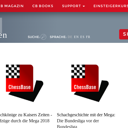
CB MAGAZIN
CB BOOKS
SUPPORT
EINSTEIGERKUR
en
S
SUCHE:
SPRACHE:
DE
EN
ES
FR
chkönige zu Kaisers Zeiten -
Schachgeschichte mit der Mega:
ifzüge durch die Mega 2018
Die Bundesliga vor der
Bundesliga