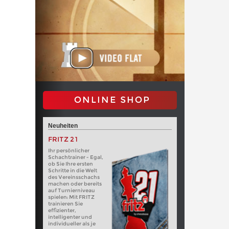
ONLINE SHOP
Neuheiten
FRITZ 21
Ihr persönlicher
Schachtrainer - Egal,
ob Sie Ihre ersten
Schritte in die Welt
des Vereinsschachs
machen oder bereits
auf Turnierniveau
spielen: Mit FRITZ
trainieren Sie
effizienter,
intelligenter und
individueller als je