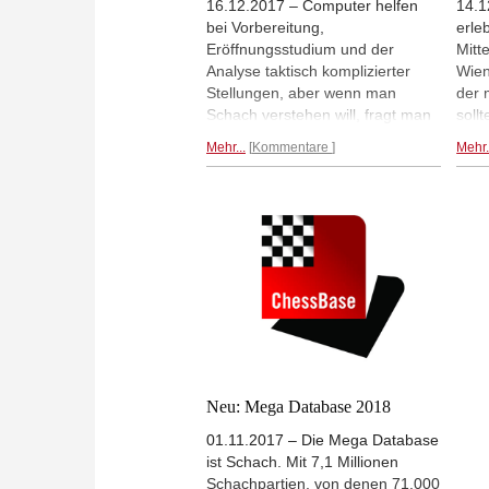
16.12.2017 – Computer helfen
14.1
bei Vorbereitung,
erle
Eröffnungsstudium und der
Mitt
Analyse taktisch komplizierter
Wien
Stellungen, aber wenn man
der 
Schach verstehen will, fragt man
soll
besser starke Großmeister. Gut,
Zeit 
Mehr...
Kommentare
Mehr.
wenn sie offen und ehrlich
Tart
Auskunft geben. Wie in der Mega
Spie
Database.
natü
Data
zu d
Welc
dama
Scha
der 
kreu
Begr
bele
Neu: Mega Database 2018
Hint
01.11.2017 – Die Mega Database
ist Schach. Mit 7,1 Millionen
Schachpartien, von denen 71.000