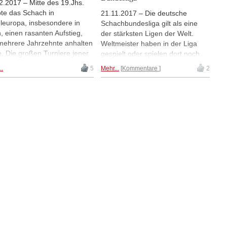
2.2017 – Mitte des 19.Jhs.
bte das Schach in
21.11.2017 – Die deutsche
eleuropa, insbesondere in
Schachbundesliga gilt als eine
, einen rasanten Aufstieg,
der stärksten Ligen der Welt.
mehrere Jahrzehnte anhalten
Weltmeister haben in der Liga
te. Die großen Turniere jener
gespielt oder spielen dort noch
mit Spielern wie Steinitz, Reti,
und die Aufstellungen der
..
5
Mehr...
Kommentare
2
akower, Schlechter,
heutigen Top-Mannschaften lesen
lmann u.v.m. finden Sie
sich wie ein Who-is-Who der Top
rlich alle in der Mega
100 der Weltrangliste. Die
base 2018. Wie aber kam es
Bundesliga hat das deutsche
ieser großartigen Blüte?
Schach geprägt, gegründet
he Persönlichkeiten sorgten
wurde sie 1980, vor fast 40
ls dafür, dass in den Wiener
Jahren. Vor der einteiligen
chcafés die besten Spieler
Bundesliga gab es die viergleisige
Welt regelmäßig die Klingen
Bundesliga. Die aktuelle
zten? Gisbert Jacoby, der
ChessBase Mega Datenbank
ünder der "Mega",
erlaubt jetzt einen Blick auf
uchtet in seinem Artikel die
diesen bemerkenswerten Teil der
ergründe.
deutschen Schachgeschichte.