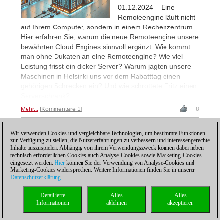
01.12.2024 – Eine
Remoteengine läuft nicht
auf Ihrem Computer, sondern in einem Rechenzentrum.
Hier erfahren Sie, warum die neue Remoteengine unsere
bewährten Cloud Engines sinnvoll ergänzt. Wie kommt
man ohne Dukaten an eine Remoteengine? Wie viel
Leistung frisst ein dicker Server? Warum jagten unsere
Maschinen in Helsinki uns vor dem Rabatttag einen
gehörigen Schrecken ein? Und wie schrottete Fritz einen
Serverschrank?
Mehr...
Kommentare 1
8
Wir verwenden Cookies und vergleichbare Technologien, um bestimmte Funktionen
1
zur Verfügung zu stellen, die Nutzererfahrungen zu verbessern und interessengerechte
Inhalte auszuspielen. Abhängig von ihrem Verwendungszweck können dabei neben
technisch erforderlichen Cookies auch Analyse-Cookies sowie Marketing-Cookies
eingesetzt werden.
Hier
können Sie der Verwendung von Analyse-Cookies und
Marketing-Cookies widersprechen. Weitere Informationen finden Sie in unserer
Datenschutzerklärung
.
Datenschutzhinweis
|
Impressum
|
Kontakt
|
Cookies Management
|
Lizenzen
|
Detaillierte
Alles
Alles
Compliance Hotline
|
Home
Informationen
ablehnen
akzeptieren
© 2017 ChessBase GmbH | Osterbekstraße 90a | 22083 Hamburg | Deutschland
coldest news