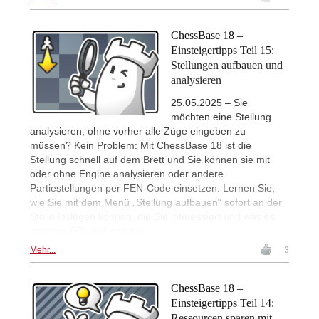
ChessBase 18 –
Einsteigertipps Teil 15:
Stellungen aufbauen und
analysieren
25.05.2025 – Sie
möchten eine Stellung
analysieren, ohne vorher alle Züge eingeben zu
müssen? Kein Problem: Mit ChessBase 18 ist die
Stellung schnell auf dem Brett und Sie können sie mit
oder ohne Engine analysieren oder andere
Partiestellungen per FEN-Code einsetzen. Lernen Sie,
wie Sie mit dem Menü „Stellung aufbauen“ sofort an der
Stelle loslegen können, die Sie interessiert und was es
mit dem FEN auf sich hat ...
Mehr...
3
ChessBase 18 –
Einsteigertipps Teil 14:
Ressourcen sparen mit