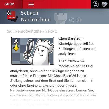
SHOP
TOGGLE
NAVIGATION
Schach
Nachrichten
tag: Remoteengine - Seite 1
ChessBase´26 –
Einsteigertipps Teil 15:
Stellungen aufbauen und
analysieren
17.05.2026 – Sie
möchten eine Stellung
analysieren, ohne vorher alle Züge eingeben zu
müssen? Kein Problem: Mit ChessBase´26 ist die
Stellung schnell auf dem Brett und Sie können sie mit
oder ohne Engine analysieren oder andere
Partiestellungen per FEN-Code einsetzen. Lernen Sie,
wie Sie mit dem Menü „Stellung aufbauen“ sofort an der
Stelle loslegen können, die Sie interessiert und was es
mit dem FEN auf sich hat ...