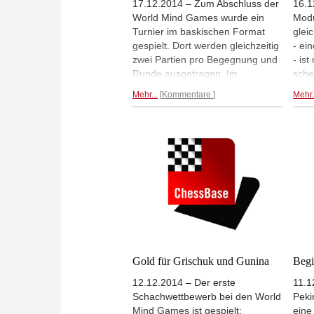
17.12.2014 – Zum Abschluss der
16.1
World Mind Games wurde ein
Modu
Turnier im baskischen Format
glei
gespielt. Dort werden gleichzeitig
- ei
zwei Partien pro Begegnung und
- is
Runde ausgetragen. Im
sche
Männerturnier gewann Ian
sorg
Mehr...
Kommentare
Mehr.
Nepomniachtchi mit 7,5 Punkten
Guni
Gold vor Teimour Radjabov und
bei 
Maxime Vachier-Lagrave. Bei den
im B
Frauen ging Gold erneut an Yifan
domi
Hou. Silber gewann Alexandra
Syst
Kosteniuk, Bronze Zhao Xue.
Mehr
Mehr...
Gold für Grischuk und Gunina
Begi
12.12.2014 – Der erste
11.1
Schachwettbewerb bei den World
Peki
Mind Games ist gespielt:
eine