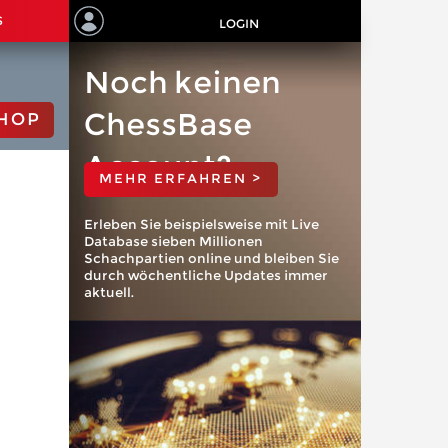
S
LOGIN
Noch keinen
ChessBase
HOP
Account?
MEHR ERFAHREN >
Erleben Sie beispielsweise mit Live
Database sieben Millionen
Schachpartien online und bleiben Sie
durch wöchentliche Updates immer
aktuell.