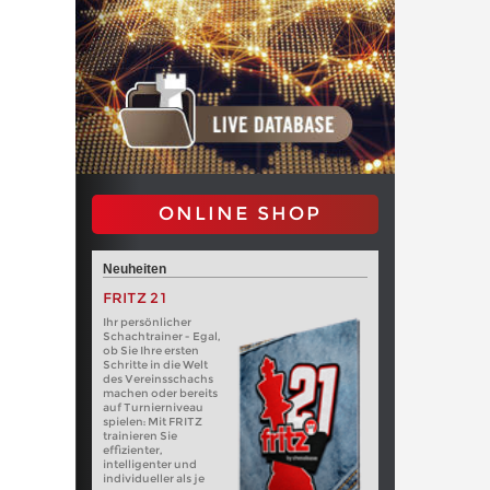
ONLINE SHOP
Neuheiten
FRITZ 21
Ihr persönlicher
Schachtrainer - Egal,
ob Sie Ihre ersten
Schritte in die Welt
des Vereinsschachs
machen oder bereits
auf Turnierniveau
spielen: Mit FRITZ
trainieren Sie
effizienter,
intelligenter und
individueller als je