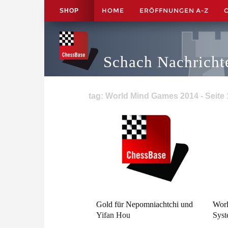
HOME
ERÖFFNUNGEN A-Z
SHOP
Schach Nachricht
tag: World Mind Games 2014 - Seite 
Gold für Nepomniachtchi und
Worl
Yifan Hou
Syst