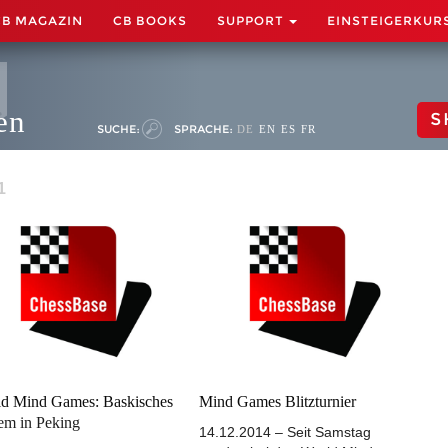
CB MAGAZIN
CB BOOKS
SUPPORT
EINSTEIGERKUR
en
S
SUCHE:
SPRACHE:
DE
EN
ES
FR
1
d Mind Games: Baskisches
Mind Games Blitzturnier
em in Peking
14.12.2014 – Seit Samstag