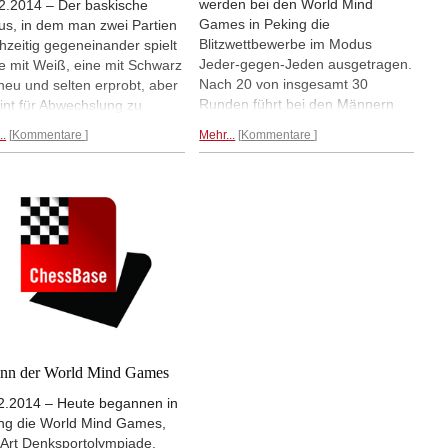
werden bei den World Mind
2.2014 – Der baskische
Games in Peking die
s, in dem man zwei Partien
Blitzwettbewerbe im Modus
chzeitig gegeneinander spielt
Jeder-gegen-Jeden ausgetragen.
ne mit Weiß, eine mit Schwarz
Nach 20 von insgesamt 30
t neu und selten erprobt, aber
Runden führt bei den Männern
int für Abwechslung zu
Maxime Vachier-Lagrave mit 14
en. So hatten Valentina
..
Kommentare
Mehr...
Kommentare
Punkten, im Frauenturnier Yifan
na und Alexander Grischuk
Hou mit 15,5 Punkten.
Tabellen,
den World Mind Games zwar
Partien, Impressionen...
litz- und Schnellschach
niert, aber im baskischen
em sah das anders aus.
...
nn der World Mind Games
2.2014 – Heute begannen in
ng die World Mind Games,
 Art Denksportolympiade.