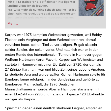
Mit FRITZ trainieren Sie effizienter, intelligenter
und individueller als je zuvor.
FRITZ ist mehr als nur eine Schach-Engine – es ist
eine Trainingsrevolution! Egal, ob Sie Ihre ersten
Schritte in die Welt des Vereinsschachs machen
oder bereits auf Turnierniveau spielen: Mit
Mehr...
FRITZ trainieren Sie effizienter, intelligenter und
individueller als je zuvor.
Karpov war 1975 kampflos Weltmeister geworden, weil Bobby
Fischer, sein Vorgänger auf dem Weltmeisterthron, darauf
verzichtet hatte, seinen Titel zu verteidigen. Er galt als sehr
solider Spieler, der selten verlor. Und natürlich war er in der
ersten Runde des Internationalen Turniers in Hannover gegen
Wolfram Hartmann klarer Favorit. Karpov war Weltmeister und
startete in Hannover mit einer Elo-Zahl von 2710, der damals
27-jährige Hartmann war und blieb Zeit seines Lebens Amateur.
Er studierte Jura und wurde später Richter. Hartmann spielte für
Bamberg lange erfolgreich in der Bundesliga und gehörte zur
Bamberger Mannschaft, die 1976 Deutscher
Mannschaftsmeister wurde. Aber in Hannover startete er mit
einer Elo-Zahl von 2290 und hatte damit ganze 420 Elo-Punkte
weniger als Karpov.
Spielt man gegen einen deutlich stärkeren Gegner, empfehlen