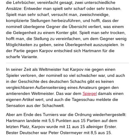
die Lehrbücher, vereinfacht gesagt, zwei unterschiedliche
Ansätze: Entweder man spielt sehr scharf oder sehr trocken.
Spielt man sehr scharf, versucht man, zweischneidige,
komplizierte Stellungen herbeizuführen, und hofft, dass der
nominell überlegene Gegner die Übersicht verliert, was einem
die Gelegenheit zu einem Konter gibt. Spielt man sehr trocken,
hofft man, die Stellung zu vereinfachen, um dem Gegner wenig
Möglichkeiten zu geben, seine Überlegenheit auszuspielen. In
der Partie gegen Karpov entschied sich Hartmann für die
scharfe Variante.
In seiner Zeit als Weltmeister hat Karpov nie gegen einen
Spieler verloren, der nominell so viel schwächer war, und auch
in der Geschichte des deutschen Schachs gibt es keinen
vergleichbaren Außenseitersieg eines Amateurs gegen den
amtierenden Weltmeister. Das war dem
Spiegel
damals einen
eigenen Artikel wert, und auch die Tagesschau meldete die
Sensation aus der Schachwelt.
Aber am Ende des Turniers war die Ordnung wiederhergestellt:
Hartmann landete mit 5,5 Punkten aus 15 Partien auf dem
letzten Platz, Karpov wurde mit 11 aus 15 alleiniger Erster.
Bester Deutscher war Peter Ostermeyer mit 8,5 aus 15.