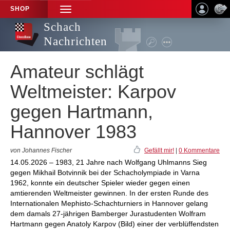
SHOP
TOGGLE
NAVIGATION
Schach
Nachrichten
Amateur schlägt
Weltmeister: Karpov
gegen Hartmann,
Hannover 1983
von Johannes Fischer
Gefällt mir!
|
0 Kommentare
14.05.2026 – 1983, 21 Jahre nach Wolfgang Uhlmanns Sieg
gegen Mikhail Botvinnik bei der Schacholympiade in Varna
1962, konnte ein deutscher Spieler wieder gegen einen
amtierenden Weltmeister gewinnen. In der ersten Runde des
Internationalen Mephisto-Schachturniers in Hannover gelang
dem damals 27-jährigen Bamberger Jurastudenten Wolfram
Hartmann gegen Anatoly Karpov (Bild) einer der verblüffendsten