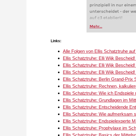
prinzipiell in nur eine
unterscheidet - der we
auf c3 etabliert!
Mehr...
Links:
Alle Folgen von Ellis Schatztruhe a
Ellis Schatztruhe: Elli Wijk Bescheid! 
Ellis Schatztruhe: Elli Wijk Bescheid! 
Ellis Schatztruhe: Elli Wijk Bescheid! 
Ellis Schatztruhe: Berlin Grand-Prix 
Ellis Schatztruhe: Rechnen, kalkulie
Ellis Schatztruhe: Wie ich Endspiele
Ellis Schatztruhe: Grundlagen im Mitt
Ellis Schatztruhe: Entscheidende Ent
Ellis Schatztruhe: Wie aufmerksam s
Ellis Schatztruhe: Endspielexperte 
Ellis Schatztruhe: Prophylaxe im Sc
Ellis Schatztruhe: Basics der Mittelsp