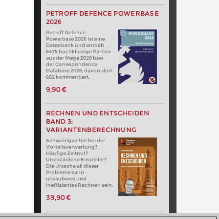
PETROFF DEFENCE POWERBASE
2026
Petroff Defence
Powerbase 2026 ist eine
Datenbank und enthält
6475 hochklassige Partien
aus der Mega 2026 bzw.
der Correspondence
Database 2026, davon sind
682 kommentiert.
9,90 €
RECHNEN UND ENTSCHEIDEN
BAND 3:
VARIANTENBERECHNUNG
Schwierigkeiten bei der
Vorteilsverwertung?
Häufige Zeitnot?
Unerklärliche Einsteller?
Die Ursache all dieser
Probleme kann
unsauberes und
ineffizientes Rechnen sein.
39,90 €