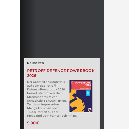
Neuheiten
PETROFF DEFENCE POWERBOOK
2026
Der Großteil des Materials,
auf dem das Petroff
Defence Powerbook 2026
basiert, stammt aus dem
Maschinenraum von
Schach.de: 357.000 Partien.
Zu dieser imposanten
Menge kommen noch
17.000 Partien aus der
Mega und vom Fernschach hinzu.
9,90 €