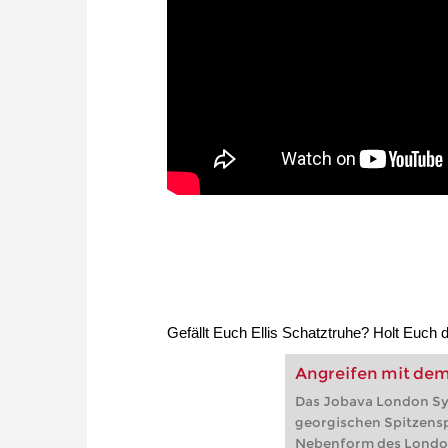
Gefällt Euch Ellis Schatztruhe? Holt Euch d
Angreifen mit de
Das Jobava London S
georgischen Spitzenspi
Nebenform des London