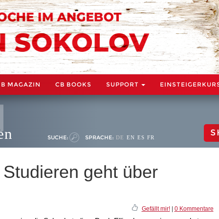
CB MAGAZIN
CB BOOKS
SUPPORT
EINSTEIGERKUR
en
S
SUCHE:
SPRACHE:
DE
EN
ES
FR
: Studieren geht über
Gefällt mir!
|
0 Kommentare