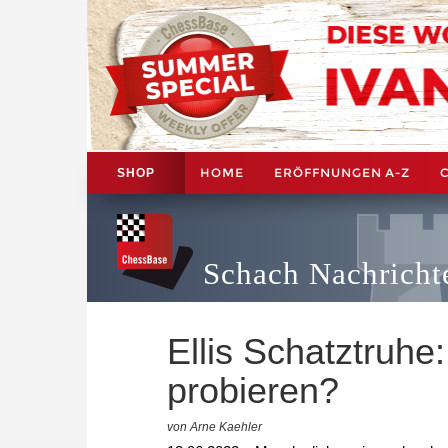
HOME
ERÖFFNUNGEN A-Z
SHOP
Schach Nachricht
Ellis Schatztruhe
probieren?
von Arne Kaehler