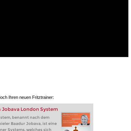
och Ihren neuen Fritztrainer:
m Jobava London System
ystem, benannt nach dem
eler Baadur Jobava, ist eine
er Systems, welches sich