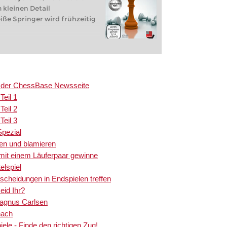
m kleinen Detail
iße Springer wird frühzeitig
uf der ChessBase Newsseite
Teil 1
Teil 2
Teil 3
Spezial
ren und blamieren
 mit einem Läuferpaar gewinne
elspiel
scheidungen in Endspielen treffen
eid Ihr?
Magnus Carlsen
hach
iele - Finde den richtigen Zug!