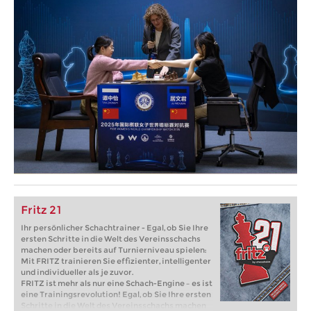
Fritz 21
Ihr persönlicher Schachtrainer - Egal, ob Sie Ihre
ersten Schritte in die Welt des Vereinsschachs
machen oder bereits auf Turnierniveau spielen:
Mit FRITZ trainieren Sie effizienter, intelligenter
und individueller als je zuvor.
FRITZ ist mehr als nur eine Schach-Engine – es ist
eine Trainingsrevolution! Egal, ob Sie Ihre ersten
Schritte in die Welt des Vereinsschachs machen