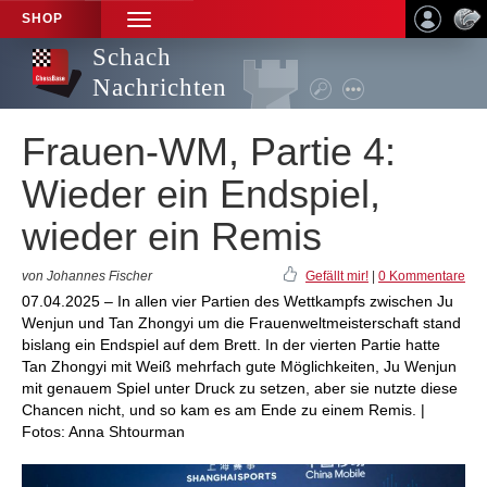
SHOP
TOGGLE
NAVIGATION
Schach
Nachrichten
Frauen-WM, Partie 4:
Wieder ein Endspiel,
wieder ein Remis
von Johannes Fischer
Gefällt mir!
|
0 Kommentare
07.04.2025 – In allen vier Partien des Wettkampfs zwischen Ju
Wenjun und Tan Zhongyi um die Frauenweltmeisterschaft stand
bislang ein Endspiel auf dem Brett. In der vierten Partie hatte
Tan Zhongyi mit Weiß mehrfach gute Möglichkeiten, Ju Wenjun
mit genauem Spiel unter Druck zu setzen, aber sie nutzte diese
Chancen nicht, und so kam es am Ende zu einem Remis. |
Fotos: Anna Shtourman