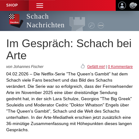
SHOP
TOGGLE
NAVIGATION
Schach
Nachrichten
Im Gespräch: Schach bei
Arte
von Johannes Fischer
Gefällt mir!
|
0 Kommentare
04.02.2026 – Die Netflix-Serie "The Queen's Gambit" hat dem
Schach viele Fans beschert und das Bild des Schachs
verändert. Die Serie war so erfolgreich, dass der Fernsehsender
Arte im November 2025 eine über dreistündige Sendung
gedreht hat, in der sich Lara Schulze, Georgios "The Big Greek"
Souleidis und Moderator Cedric "Doktor Whatson" Engels über
"The Queen's Gambit", Schach und die Welt des Schachs
unterhalten. In der Arte-Mediathek erschien jetzt zusätzlich eine
36-minütige Zusammenfassung mit Höhepunkten dieses langen
Gesprächs.