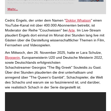
Schritte in die Welt des Vereinsschachs machen
oder bereits auf Turnierniveau spielen: Mit
Mehr...
FRITZ trainieren Sie effizienter, intelligenter und
individueller als je zuvor.
Cedric Engels, der unter dem Namen "
Doktor Whatson
" einen
YouTube-Kanal mit über 400.000 Abonnenten betreibt, ist
Moderator der Reihe "Couchwissen" bei
Arte
. Im Live-Stream
plaudert Engels dort einmal im Monat drei Stunden lang live mit
Gästen über die Darstellung wissenschaftlicher Themen in Film,
Fernsehen und Videospielen.
Am Mittwoch, den 26. November 2025, hatte er Lara Schulze,
Bloggerin
, Europameisterin U20 und Deutsche Meisterin 2022,
sowie Deutschlands erfolgreichsten
Schachstreamer Georgios "The Big Greek" Souleidis zu Gast.
Über drei Stunden plauderten die drei unterhaltsam und
anregend über "The Queen's Gambit", Schachspieler, die Welt
des Schachs und warum sie so faszinierend ist, und darüber,
wie realistisch Schach in der Serie dargestellt ist.