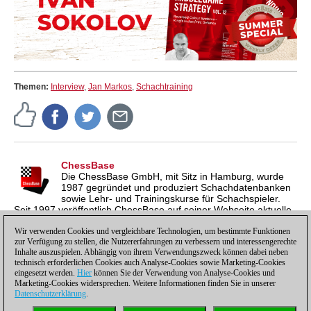
Themen:
Interview
,
Jan Markos
,
Schachtraining
ChessBase
Die ChessBase GmbH, mit Sitz in Hamburg, wurde
1987 gegründet und produziert Schachdatenbanken
sowie Lehr- und Trainingskurse für Schachspieler.
Seit 1997 veröffentlich ChessBase auf seiner Webseite aktuelle
Nachrichten aus der Schachwelt. ChessBase News erscheint
inzwischen in vier Sprachen und gilt weltweit als wichtigste
Wir verwenden Cookies und vergleichbare Technologien, um bestimmte Funktionen
zur Verfügung zu stellen, die Nutzererfahrungen zu verbessern und interessengerechte
Schachnachrichtenseite.
Inhalte auszuspielen. Abhängig von ihrem Verwendungszweck können dabei neben
technisch erforderlichen Cookies auch Analyse-Cookies sowie Marketing-Cookies
eingesetzt werden.
Hier
können Sie der Verwendung von Analyse-Cookies und
Marketing-Cookies widersprechen. Weitere Informationen finden Sie in unserer
Datenschutzerklärung
.