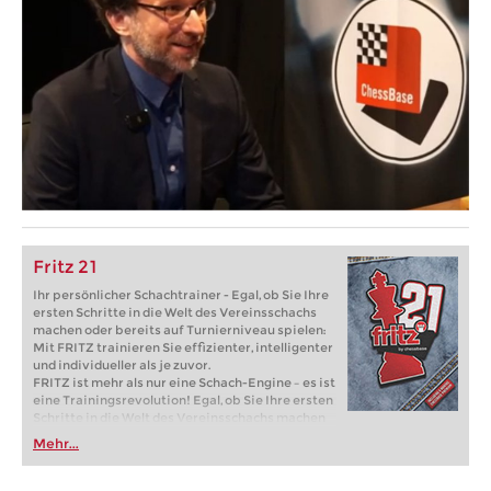
Fritz 21
Ihr persönlicher Schachtrainer - Egal, ob Sie Ihre
ersten Schritte in die Welt des Vereinsschachs
machen oder bereits auf Turnierniveau spielen:
Mit FRITZ trainieren Sie effizienter, intelligenter
und individueller als je zuvor.
FRITZ ist mehr als nur eine Schach-Engine – es ist
eine Trainingsrevolution! Egal, ob Sie Ihre ersten
Schritte in die Welt des Vereinsschachs machen
oder bereits auf Turnierniveau spielen: Mit
Mehr...
FRITZ trainieren Sie effizienter, intelligenter und
individueller als je zuvor.