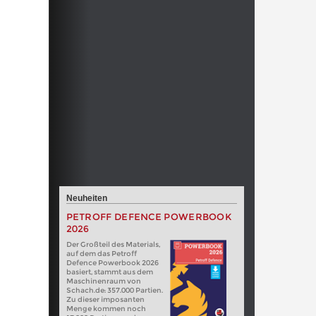
Neuheiten
PETROFF DEFENCE POWERBOOK
2026
Der Großteil des Materials,
auf dem das Petroff
Defence Powerbook 2026
basiert, stammt aus dem
Maschinenraum von
Schach.de: 357.000 Partien.
Zu dieser imposanten
Menge kommen noch