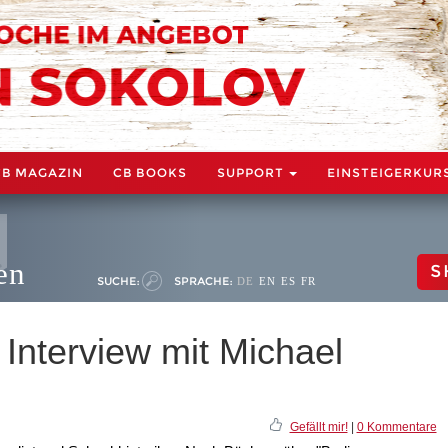
CB MAGAZIN
CB BOOKS
SUPPORT
EINSTEIGERKUR
en
S
SUCHE:
SPRACHE:
DE
EN
ES
FR
Interview mit Michael
Gefällt mir!
|
0 Kommentare