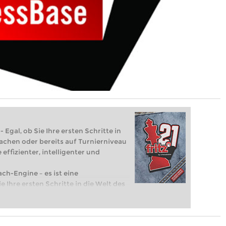
 Egal, ob Sie Ihre ersten Schritte in
achen oder bereits auf Turnierniveau
 effizienter, intelligenter und
ach-Engine – es ist eine
e Ihre ersten Schritte in die Welt des
eits auf Turnierniveau spielen: Mit
 intelligenter und individueller als je