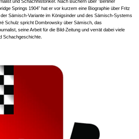
alist und Schachhistoriker. Nach Büchern über "Berliner
idge Springs 1904" hat er vor kurzem eine Biographie über Fritz
 der Sämisch-Variante im Königsinder und des Sämisch-Systems
ndré Schulz spricht Dombrowsky über Sämisch, das
alist, seine Arbeit für die Bild-Zeitung und verrät dabei viele
nd Schachgeschichte.