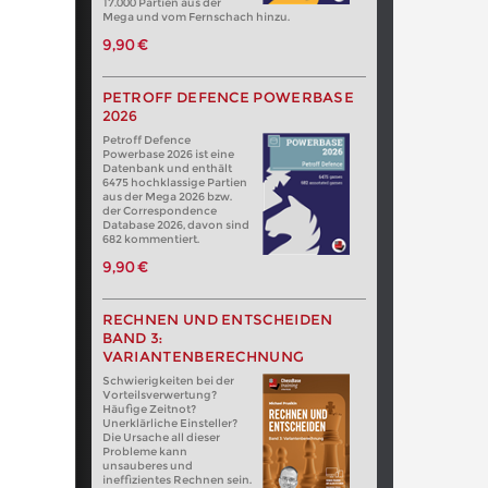
17.000 Partien aus der
Mega und vom Fernschach hinzu.
9,90 €
PETROFF DEFENCE POWERBASE
2026
Petroff Defence
Powerbase 2026 ist eine
Datenbank und enthält
6475 hochklassige Partien
aus der Mega 2026 bzw.
der Correspondence
Database 2026, davon sind
682 kommentiert.
9,90 €
RECHNEN UND ENTSCHEIDEN
BAND 3:
VARIANTENBERECHNUNG
Schwierigkeiten bei der
Vorteilsverwertung?
Häufige Zeitnot?
Unerklärliche Einsteller?
Die Ursache all dieser
Probleme kann
unsauberes und
ineffizientes Rechnen sein.