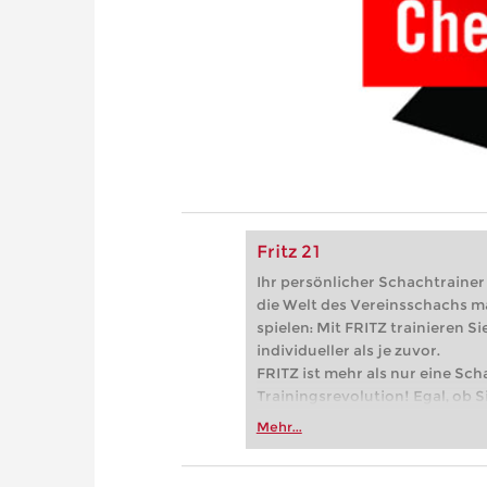
Fritz 21
Ihr persönlicher Schachtrainer -
die Welt des Vereinsschachs m
spielen: Mit FRITZ trainieren Sie
individueller als je zuvor.
FRITZ ist mehr als nur eine Sch
Trainingsrevolution! Egal, ob Si
Vereinsschachs machen oder ber
Mehr...
FRITZ trainieren Sie effizienter,
zuvor.