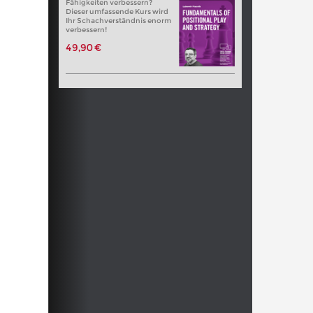
Fähigkeiten verbessern?
Dieser umfassende Kurs wird
Ihr Schachverständnis enorm
verbessern!
49,90 €