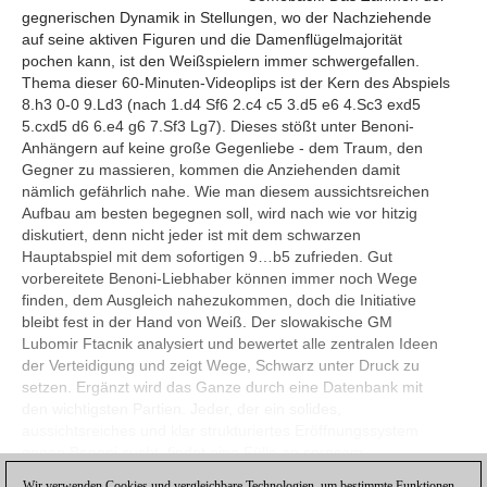
gegnerischen Dynamik in Stellungen, wo der Nachziehende
auf seine aktiven Figuren und die Damenflügelmajorität
pochen kann, ist den Weißspielern immer schwergefallen.
Thema dieser 60-Minuten-Videoplips ist der Kern des Abspiels
8.h3 0-0 9.Ld3 (nach 1.d4 Sf6 2.c4 c5 3.d5 e6 4.Sc3 exd5
5.cxd5 d6 6.e4 g6 7.Sf3 Lg7). Dieses stößt unter Benoni-
Anhängern auf keine große Gegenliebe - dem Traum, den
Gegner zu massieren, kommen die Anziehenden damit
nämlich gefährlich nahe. Wie man diesem aussichtsreichen
Aufbau am besten begegnen soll, wird nach wie vor hitzig
diskutiert, denn nicht jeder ist mit dem schwarzen
Hauptabspiel mit dem sofortigen 9…b5 zufrieden. Gut
vorbereitete Benoni-Liebhaber können immer noch Wege
finden, dem Ausgleich nahezukommen, doch die Initiative
bleibt fest in der Hand von Weiß. Der slowakische GM
Lubomir Ftacnik analysiert und bewertet alle zentralen Ideen
der Verteidigung und zeigt Wege, Schwarz unter Druck zu
setzen. Ergänzt wird das Ganze durch eine Datenbank mit
den wichtigsten Partien. Jeder, der ein solides,
aussichtsreiches und klar strukturiertes Eröffnungssystem
gegen Benoni sucht, findet eine Fülle an sorgsam
ausgewählten Informationen.
Wir verwenden Cookies und vergleichbare Technologien, um bestimmte Funktionen