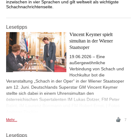
inzwischen in vier Sprachen und gilt weltweit als wichtigste
Schachnachrichtenseite.
Lesetipps
Vincent Keymer spielt
simultan in der Wiener
Staatsoper
19.06.2026 – Eine
außergewöhnliche
Verbindung von Schach und
Hochkultur bot die
Veranstaltung „Schach in der Oper“ in der Wiener Staatsoper
am 12. Juni. Deutschlands Superstar GM Vincent Keymer
stellte sich dabei in einem Uhrensimultan den
österreichischen Supertalenten IM Lukas Dotzer, FM Peter
Balint, IM Laurenz Borrmann und FM Robert Ernst. | Fotos:
Andreas Tischler
Mehr...
7
Lesetipps