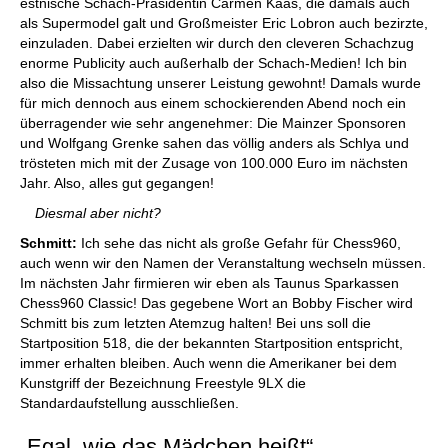
estnische Schach-Präsidentin Carmen Kaas, die damals auch
als Supermodel galt und Großmeister Eric Lobron auch bezirzte,
einzuladen. Dabei erzielten wir durch den cleveren Schachzug
enorme Publicity auch außerhalb der Schach-Medien! Ich bin
also die Missachtung unserer Leistung gewohnt! Damals wurde
für mich dennoch aus einem schockierenden Abend noch ein
überragender wie sehr angenehmer: Die Mainzer Sponsoren
und Wolfgang Grenke sahen das völlig anders als Schlya und
trösteten mich mit der Zusage von 100.000 Euro im nächsten
Jahr. Also, alles gut gegangen!
Diesmal aber nicht?
Schmitt:
Ich sehe das nicht als große Gefahr für Chess960,
auch wenn wir den Namen der Veranstaltung wechseln müssen.
Im nächsten Jahr firmieren wir eben als Taunus Sparkassen
Chess960 Classic! Das gegebene Wort an Bobby Fischer wird
Schmitt bis zum letzten Atemzug halten! Bei uns soll die
Startposition 518, die der bekannten Startposition entspricht,
immer erhalten bleiben. Auch wenn die Amerikaner bei dem
Kunstgriff der Bezeichnung Freestyle 9LX die
Standardaufstellung ausschließen.
„Egal, wie das Mädchen heißt“