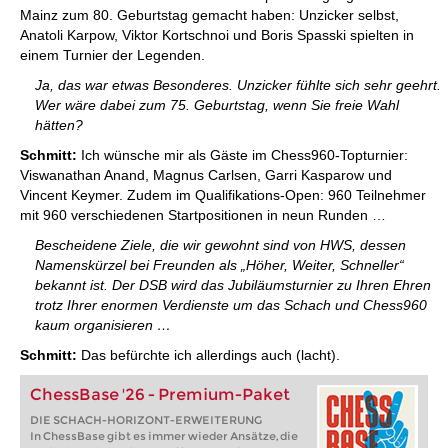
Mainz zum 80. Geburtstag gemacht haben: Unzicker selbst,
Anatoli Karpow, Viktor Kortschnoi und Boris Spasski spielten in
einem Turnier der Legenden.
Ja, das war etwas Besonderes. Unzicker fühlte sich sehr geehrt.
Wer wäre dabei zum 75. Geburtstag, wenn Sie freie Wahl
hätten?
Schmitt:
Ich wünsche mir als Gäste im Chess960-Topturnier:
Viswanathan Anand, Magnus Carlsen, Garri Kasparow und
Vincent Keymer. Zudem im Qualifikations-Open: 960 Teilnehmer
mit 960 verschiedenen Startpositionen in neun Runden …
Bescheidene Ziele, die wir gewohnt sind von HWS, dessen
Namenskürzel bei Freunden als „Höher, Weiter, Schneller“
bekannt ist. Der DSB wird das Jubiläumsturnier zu Ihren Ehren
trotz Ihrer enormen Verdienste um das Schach und Chess960
kaum organisieren …
Schmitt:
Das befürchte ich allerdings auch (lacht).
ChessBase '26 - Premium-Paket
DIE SCHACH-HORIZONT-ERWEITERUNG
In ChessBase gibt es immer wieder Ansätze, die