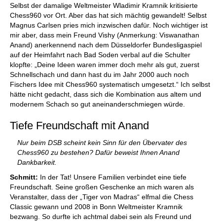
Selbst der damalige Weltmeister Wladimir Kramnik kritisierte
Chess960 vor Ort. Aber das hat sich mächtig gewandelt! Selbst
Magnus Carlsen pries mich inzwischen dafür. Noch wichtiger ist
mir aber, dass mein Freund Vishy (Anmerkung: Viswanathan
Anand) anerkennend nach dem Düsseldorfer Bundesligaspiel
auf der Heimfahrt nach Bad Soden verbal auf die Schulter
klopfte: „Deine Ideen waren immer doch mehr als gut, zuerst
Schnellschach und dann hast du im Jahr 2000 auch noch
Fischers Idee mit Chess960 systematisch umgesetzt.“ Ich selbst
hätte nicht gedacht, dass sich die Kombination aus altem und
modernem Schach so gut aneinanderschmiegen würde.
Tiefe Freundschaft mit Anand
Nur beim DSB scheint kein Sinn für den Übervater des
Chess960 zu bestehen? Dafür beweist Ihnen Anand
Dankbarkeit.
Schmitt:
In der Tat! Unsere Familien verbindet eine tiefe
Freundschaft. Seine großen Geschenke an mich waren als
Veranstalter, dass der „Tiger von Madras“ elfmal die Chess
Classic gewann und 2008 in Bonn Weltmeister Kramnik
bezwang. So durfte ich achtmal dabei sein als Freund und