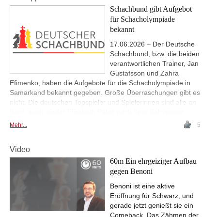
Schachbund gibt Aufgebot
für Schacholympiade
bekannt
17.06.2026 – Der Deutsche
Schachbund, bzw. die beiden
verantwortlichen Trainer, Jan
Gustafsson und Zahra
Efimenko, haben die Aufgebote für die Schacholympiade in
Samarkand bekannt gegeben. Große Überraschungen gibt es
nicht. Die deutschen Topspieler und Spielerinnen sind alle an
Bord, auch wieder Elisabeth Pähtz nach ihrer Babypause.
Mehr...
5
Video
60m Ein ehrgeiziger Aufbau
gegen Benoni
Benoni ist eine aktive
Eröffnung für Schwarz, und
gerade jetzt genießt sie ein
Comeback. Das Zähmen der