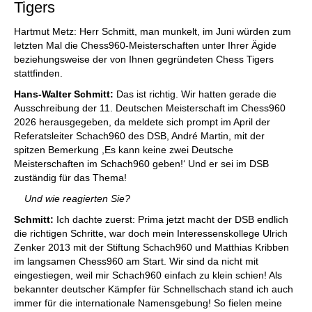
Tigers
Hartmut Metz: Herr Schmitt, man munkelt, im Juni würden zum
letzten Mal die Chess960-Meisterschaften unter Ihrer Ägide
beziehungsweise der von Ihnen gegründeten Chess Tigers
stattfinden.
Hans-Walter Schmitt:
Das ist richtig. Wir hatten gerade die
Ausschreibung der 11. Deutschen Meisterschaft im Chess960
2026 herausgegeben, da meldete sich prompt im April der
Referatsleiter Schach960 des DSB, André Martin, mit der
spitzen Bemerkung ,Es kann keine zwei Deutsche
Meisterschaften im Schach960 geben!‘ Und er sei im DSB
zuständig für das Thema!
Und wie reagierten Sie?
Schmitt:
Ich dachte zuerst: Prima jetzt macht der DSB endlich
die richtigen Schritte, war doch mein Interessenskollege Ulrich
Zenker 2013 mit der Stiftung Schach960 und Matthias Kribben
im langsamen Chess960 am Start. Wir sind da nicht mit
eingestiegen, weil mir Schach960 einfach zu klein schien! Als
bekannter deutscher Kämpfer für Schnellschach stand ich auch
immer für die internationale Namensgebung! So fielen meine