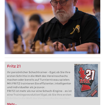
Fritz 21
Ihr persönlicher Schachtrainer - Egal, ob Sie Ihre
ersten Schritte in die Welt des Vereinsschachs
machen oder bereits auf Turnierniveau spielen:
Mit FRITZ trainieren Sie effizienter, intelligenter
und individueller als je zuvor.
FRITZ ist mehr als nur eine Schach-Engine – es ist
eine Trainingsrevolution! Egal, ob Sie Ihre ersten
Schritte in die Welt des Vereinsschachs machen
oder bereits auf Turnierniveau spielen: Mit
Mehr...