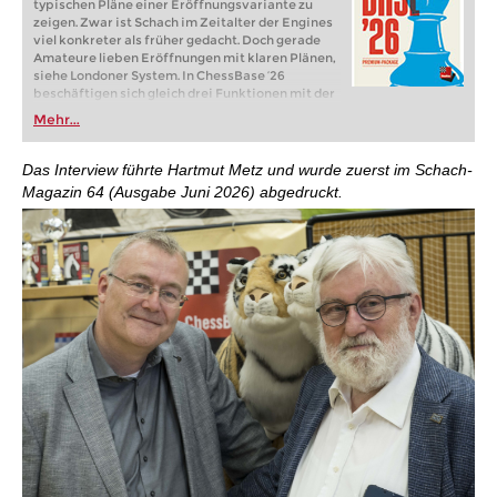
typischen Pläne einer Eröffnungsvariante zu
zeigen. Zwar ist Schach im Zeitalter der Engines
viel konkreter als früher gedacht. Doch gerade
Amateure lieben Eröffnungen mit klaren Plänen,
siehe Londoner System. In ChessBase ’26
beschäftigen sich gleich drei Funktionen mit der
Darstellung von Plänen. Im neuen
Mehr...
Eröffnungsreport wird für jede wichtige
Variante untersucht, welche Figurenzüge oder
Bauernvorstöße darin wichtig sind. In der
Das Interview führte Hartmut Metz und wurde zuerst im Schach-
Referenzsuche sieht man jetzt auf dem Brett, wo
Magazin 64 (Ausgabe Juni 2026) abgedruckt.
die Figuren üblicherweise hingehen. Und startet
man die neue Monte-Carlo-Analyse, zeigt auch
hier das Brett die häufigsten Figurenpfade.