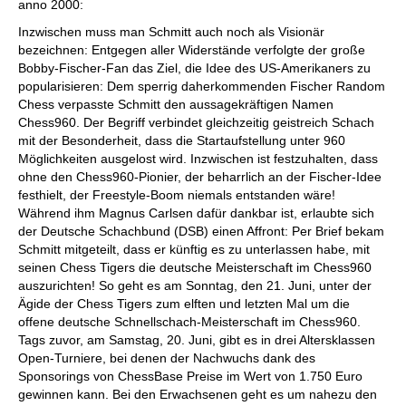
anno 2000:
Inzwischen muss man Schmitt auch noch als Visionär
bezeichnen: Entgegen aller Widerstände verfolgte der große
Bobby-Fischer-Fan das Ziel, die Idee des US-Amerikaners zu
popularisieren: Dem sperrig daherkommenden Fischer Random
Chess verpasste Schmitt den aussagekräftigen Namen
Chess960. Der Begriff verbindet gleichzeitig geistreich Schach
mit der Besonderheit, dass die Startaufstellung unter 960
Möglichkeiten ausgelost wird. Inzwischen ist festzuhalten, dass
ohne den Chess960-Pionier, der beharrlich an der Fischer-Idee
festhielt, der Freestyle-Boom niemals entstanden wäre!
Während ihm Magnus Carlsen dafür dankbar ist, erlaubte sich
der Deutsche Schachbund (DSB) einen Affront: Per Brief bekam
Schmitt mitgeteilt, dass er künftig es zu unterlassen habe, mit
seinen Chess Tigers die deutsche Meisterschaft im Chess960
auszurichten! So geht es am Sonntag, den 21. Juni, unter der
Ägide der Chess Tigers zum elften und letzten Mal um die
offene deutsche Schnellschach-Meisterschaft im Chess960.
Tags zuvor, am Samstag, 20. Juni, gibt es in drei Altersklassen
Open-Turniere, bei denen der Nachwuchs dank des
Sponsorings von ChessBase Preise im Wert von 1.750 Euro
gewinnen kann. Bei den Erwachsenen geht es um nahezu den