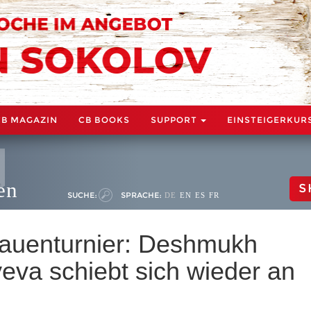
CB MAGAZIN
CB BOOKS
SUPPORT
EINSTEIGERKUR
en
S
SUCHE:
SPRACHE:
DE
EN
ES
FR
auenturnier: Deshmukh
yeva schiebt sich wieder an