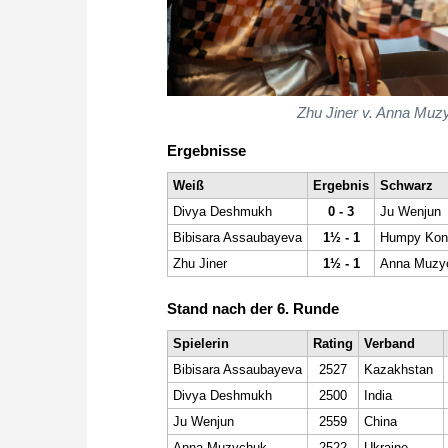
Zhu Jiner v. Anna Muz
Ergebnisse
Weiß
Ergebnis
Schwarz
Divya Deshmukh
0 - 3
Ju Wenjun
Bibisara Assaubayeva
1½ - 1
Humpy Kon
Zhu Jiner
1½ - 1
Anna Muzy
Stand nach der 6. Runde
Spielerin
Rating
Verband
Bibisara Assaubayeva
2527
Kazakhstan
Divya Deshmukh
2500
India
Ju Wenjun
2559
China
Anna Muzychuk
2522
Ukraine