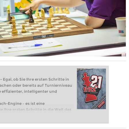
 Egal, ob Sie Ihre ersten Schritte in
achen oder bereits auf Turnierniveau
 effizienter, intelligenter und
ach-Engine – es ist eine
e Ihre ersten Schritte in die Welt des
eits auf Turnierniveau spielen: Mit
 intelligenter und individueller als je