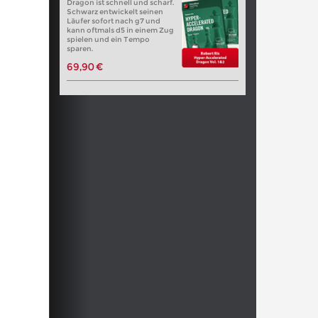
Dragon ist schnell und scharf.
Schwarz entwickelt seinen
Läufer sofort nach g7 und
kann oftmals d5 in einem Zug
spielen und ein Tempo
sparen.
69,90 €