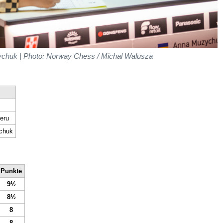
ychuk | Photo: Norway Chess / Michal Walusza
eru
chuk
Punkte
9½
8½
8
8