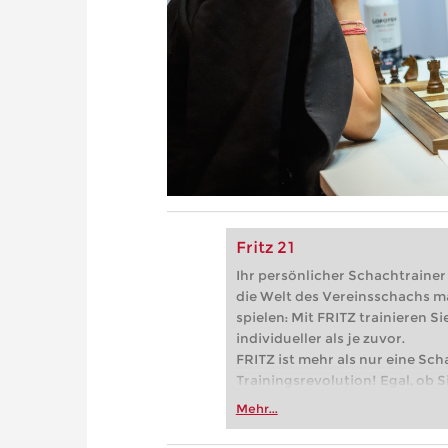
Fritz 21
Ihr persönlicher Schachtrainer -
die Welt des Vereinsschachs m
spielen: Mit FRITZ trainieren Sie
individueller als je zuvor.
FRITZ ist mehr als nur eine Sch
Trainingsrevolution! Egal, ob Si
Vereinsschachs machen oder ber
Mehr...
FRITZ trainieren Sie effizienter,
zuvor.