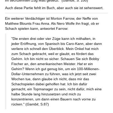
im sechzehnten Zug Matt gesetzt." (
Gambit
, S. 100)
Auch diese Partie fehlt im Buch, aber auch sie ist sehenswert.
Ein weiterer Verdächtiger ist Morton Farrow, der Neffe von
Matthew Blounts Frau Anna. Als Nero Wolfe ihn fragt, ob er
Schach spielen kann, antwortet Farrow:
"Die ersten drei oder vier Züge kann ich mithalten, in
jeder Eröffnung, von Spanisch bis Caro-Kann, aber dann
verliere ich schnell den Überblick. Mein Onkel hat mich
zum Schach gebracht, weil er glaubt, es fördert das
Gehirn. Ich bin nicht so sicher. Schauen Sie sich Bobby
Fischer an, den amerikanischen Meister.
Hat
er ein
Gehirn? Wenn ich gut genug bin, um ein 100-Millionen-
Dollar-Unternehmen zu führen, was ich jetzt seit zwei
Wochen tue, dann glaube ich nicht, dass mir das
Schachspielen dabei geholfen hat. Ich bin dafür
gemacht, ein Topmanager zu sein, nicht dafür, mich eine
halbe Stunde lang hinzusetzen und mich zu
konzentrieren, um dann einen Bauern nach vorne zu
rücken." (
Gambit
, S.87)