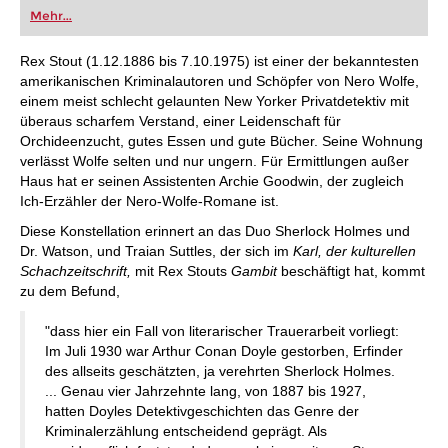
oder bereits auf Turnierniveau spielen: Mit
Mehr...
FRITZ trainieren Sie effizienter, intelligenter und
individueller als je zuvor.
Rex Stout (1.12.1886 bis 7.10.1975) ist einer der bekanntesten
amerikanischen Kriminalautoren und Schöpfer von Nero Wolfe,
einem meist schlecht gelaunten New Yorker Privatdetektiv mit
überaus scharfem Verstand, einer Leidenschaft für
Orchideenzucht, gutes Essen und gute Bücher. Seine Wohnung
verlässt Wolfe selten und nur ungern. Für Ermittlungen außer
Haus hat er seinen Assistenten Archie Goodwin, der zugleich
Ich-Erzähler der Nero-Wolfe-Romane ist.
Diese Konstellation erinnert an das Duo Sherlock Holmes und
Dr. Watson, und Traian Suttles, der sich im
Karl, der kulturellen
Schachzeitschrift,
mit Rex Stouts
Gambit
beschäftigt hat, kommt
zu dem Befund,
"dass hier ein Fall von literarischer Trauerarbeit vorliegt:
Im Juli 1930 war Arthur Conan Doyle gestorben, Erfinder
des allseits geschätzten, ja verehrten Sherlock Holmes.
... Genau vier Jahrzehnte lang, von 1887 bis 1927,
hatten Doyles Detektivgeschichten das Genre der
Kriminalerzählung entscheidend geprägt. Als