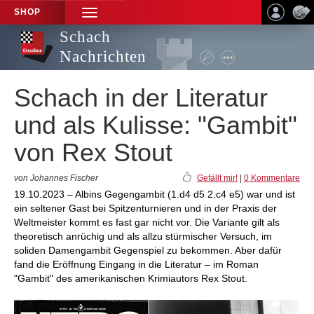
SHOP
TOGGLE
NAVIGATION
Schach
Nachrichten
Schach in der Literatur
und als Kulisse: "Gambit"
von Rex Stout
von Johannes Fischer
Gefällt mir!
|
0 Kommentare
19.10.2023 – Albins Gegengambit (1.d4 d5 2.c4 e5) war und ist
ein seltener Gast bei Spitzenturnieren und in der Praxis der
Weltmeister kommt es fast gar nicht vor. Die Variante gilt als
theoretisch anrüchig und als allzu stürmischer Versuch, im
soliden Damengambit Gegenspiel zu bekommen. Aber dafür
fand die Eröffnung Eingang in die Literatur – im Roman
"Gambit" des amerikanischen Krimiautors Rex Stout.