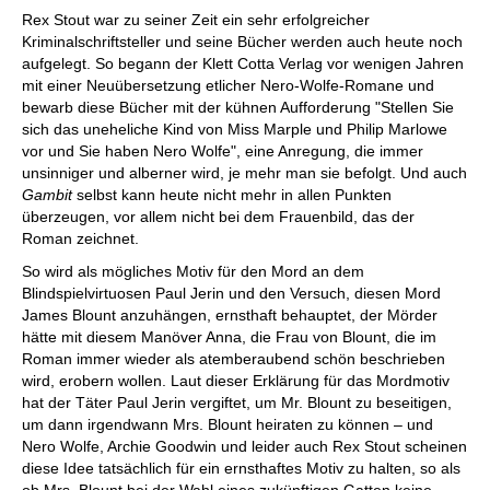
Rex Stout war zu seiner Zeit ein sehr erfolgreicher
Kriminalschriftsteller und seine Bücher werden auch heute noch
aufgelegt. So begann der Klett Cotta Verlag vor wenigen Jahren
mit einer Neuübersetzung etlicher Nero-Wolfe-Romane und
bewarb diese Bücher mit der kühnen Aufforderung "Stellen Sie
sich das uneheliche Kind von Miss Marple und Philip Marlowe
vor und Sie haben Nero Wolfe", eine Anregung, die immer
unsinniger und alberner wird, je mehr man sie befolgt. Und auch
Gambit
selbst kann heute nicht mehr in allen Punkten
überzeugen, vor allem nicht bei dem Frauenbild, das der
Roman zeichnet.
So wird als mögliches Motiv für den Mord an dem
Blindspielvirtuosen Paul Jerin und den Versuch, diesen Mord
James Blount anzuhängen, ernsthaft behauptet, der Mörder
hätte mit diesem Manöver Anna, die Frau von Blount, die im
Roman immer wieder als atemberaubend schön beschrieben
wird, erobern wollen. Laut dieser Erklärung für das Mordmotiv
hat der Täter Paul Jerin vergiftet, um Mr. Blount zu beseitigen,
um dann irgendwann Mrs. Blount heiraten zu können – und
Nero Wolfe, Archie Goodwin und leider auch Rex Stout scheinen
diese Idee tatsächlich für ein ernsthaftes Motiv zu halten, so als