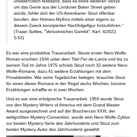
unwiderruflich feststand, dass es keine weiteren Storys
um das Genie aus der Londoner Baker Street geben
würde, fühlte sich der US-Amerikaner Stout offenbar
berufen, den Holmes-Mythos mittels einer eigens zu
diesem Zweck konzipierten Nachfolgefigur fortzuführen."
(Traian Suttles, "Verlustreiches Gambit",
Karl
, 4/2022,
S.52)
Es war eine produktive Trauerarbeit. Stouts erster Nero-Wolfe-
Roman erschien 1934 unter dem Titel
Fer-de-Lance
und bis zu
seinem Tod im Jahre 1975 schrieb Stout noch 32 weitere Nero-
Wolfe-Romane, dazu 41 weitere Erzählungen mit dem
Privatdetektiv. Wie seine Tagebücher belegen, brauchte Stout
für einen dieser Romane in der Regel sechs Wochen, kürzere
Erzählungen schaffte er in zwei Wochen.
Und es war eine erfolgreiche Trauerarbeit: 1959 wurde Stout
von den Mystery Writers of America mit dem Grand Master
Award ausgezeichnet und auf der Bouchercon XXXI, der
weltgrößten Mystery-Convention, wurde sein Nero-Wolfe-Zyklus
zur besten Mystery-Serie des Jahrhunderts und Stout zum
besten Mystery-Autor des Jahrhunderts gewählt.