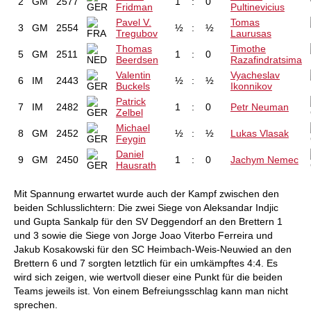
2
GM
2577
1
:
0
Fridman
Pultinevicius
Pavel V.
Tomas
3
GM
2554
½
:
½
Tregubov
Laurusas
Thomas
Timothe
5
GM
2511
1
:
0
Beerdsen
Razafindratsima
Valentin
Vyacheslav
6
IM
2443
½
:
½
Buckels
Ikonnikov
Patrick
7
IM
2482
1
:
0
Petr Neuman
Zelbel
Michael
8
GM
2452
½
:
½
Lukas Vlasak
Feygin
Daniel
9
GM
2450
1
:
0
Jachym Nemec
Hausrath
Mit Spannung erwartet wurde auch der Kampf zwischen den
beiden Schlusslichtern: Die zwei Siege von Aleksandar Indjic
und Gupta Sankalp für den SV Deggendorf an den Brettern 1
und 3 sowie die Siege von Jorge Joao Viterbo Ferreira und
Jakub Kosakowski für den SC Heimbach-Weis-Neuwied an den
Brettern 6 und 7 sorgten letztlich für ein umkämpftes 4:4. Es
wird sich zeigen, wie wertvoll dieser eine Punkt für die beiden
Teams jeweils ist. Von einem Befreiungsschlag kann man nicht
sprechen.