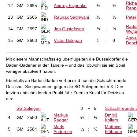
Richa
12
GM
2695
Andrey Esipenko
½
:
½
Rapp
13
GM
2666
Raunak Sadhwani
½
:
½
Peter
Rado
14
GM
2597
Jan Gustafsson
½
:
½
Wojt
Alexa
15
GM
2603
Victor Bologan
1
:
0
Donc
Mit diesem Mannschaftssieg überflügelten die Düsseldorfer die
Baden-Badener in der Tabelle – und das, obwohl sie ein Spiel
weniger absolviert haben.
Ebenfalls an Baden-Baden vorbei sind nun die Schachfreunde
Deizisau. Sie gewannen gegen die SG Solingen mit 5:3. Den
letzten entscheidenden Punkt fuhr Zdenko Kozul für Deizisau
ein:
SG Solingen
3
−
5
Schachfreunde D
Markus
Dmitrij
4
GM
2580
½
:
½
Ragger
Kollars
Mads
Matthias
5
GM
2584
½
:
½
Andersen
Blübaum