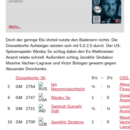
erhalten.
Mehr...
Doch der geringe Elo-Vorteil nutzte den Badenern nichts: Die
Düsseldorfer Aufsteiger setzten sich mit 5,5:2,5 durch. Der US-
Spitzenspieler Wesley So schlug dabei den Ex-Weltmeister
Anand relativ schnell. Außerdem schlug Javokhir Sindakov
Maxime Vachier-Lagrave und Victor Bologan gewann gegen
Alexander Donchenko.
Düsseldorfer SK
5½
−
2½
OSG 
Ian
Alire
2
GM
2754
½
:
½
Nepomnjaschtschi
Firou
Visw
4
GM
2747
Wesley So
1
:
0
Anan
Santosh Gujrathi
Levo
9
GM
2721
½
:
½
Vidit
Aroni
Maxi
10
GM
2700
Javokhir Sindarov
1
:
0
Vachi
Lagr