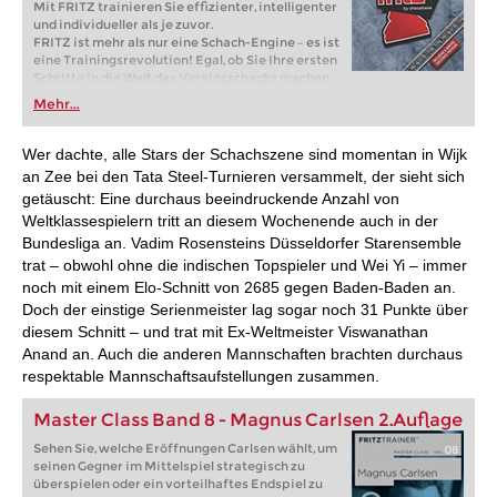
Mit FRITZ trainieren Sie effizienter, intelligenter
und individueller als je zuvor.
FRITZ ist mehr als nur eine Schach-Engine – es ist
eine Trainingsrevolution! Egal, ob Sie Ihre ersten
Schritte in die Welt des Vereinsschachs machen
oder bereits auf Turnierniveau spielen: Mit
Mehr...
FRITZ trainieren Sie effizienter, intelligenter und
individueller als je zuvor.
Wer dachte, alle Stars der Schachszene sind momentan in Wijk
an Zee bei den Tata Steel-Turnieren versammelt, der sieht sich
getäuscht: Eine durchaus beeindruckende Anzahl von
Weltklassespielern tritt an diesem Wochenende auch in der
Bundesliga an. Vadim Rosensteins Düsseldorfer Starensemble
trat – obwohl ohne die indischen Topspieler und Wei Yi – immer
noch mit einem Elo-Schnitt von 2685 gegen Baden-Baden an.
Doch der einstige Serienmeister lag sogar noch 31 Punkte über
diesem Schnitt – und trat mit Ex-Weltmeister Viswanathan
Anand an. Auch die anderen Mannschaften brachten durchaus
respektable Mannschaftsaufstellungen zusammen.
Master Class Band 8 - Magnus Carlsen 2.Auflage
Sehen Sie, welche Eröffnungen Carlsen wählt, um
seinen Gegner im Mittelspiel strategisch zu
überspielen oder ein vorteilhaftes Endspiel zu