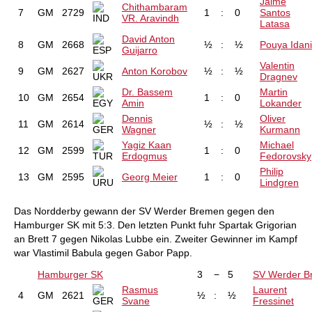
Jaime
Chithambaram
7
GM
2729
1
:
0
Santos
VR. Aravindh
Latasa
David Anton
8
GM
2668
½
:
½
Pouya Idani
Guijarro
Valentin
9
GM
2627
Anton Korobov
½
:
½
Dragnev
Dr. Bassem
Martin
10
GM
2654
1
:
0
Amin
Lokander
Dennis
Oliver
11
GM
2614
½
:
½
Wagner
Kurmann
Yagiz Kaan
Michael
12
GM
2599
1
:
0
Erdogmus
Fedorovsky
Philip
13
GM
2595
Georg Meier
1
:
0
Lindgren
Das Nordderby gewann der SV Werder Bremen gegen den
Hamburger SK mit 5:3. Den letzten Punkt fuhr Spartak Grigorian
an Brett 7 gegen Nikolas Lubbe ein. Zweiter Gewinner im Kampf
war Vlastimil Babula gegen Gabor Papp.
Hamburger SK
3
−
5
SV Werder B
Rasmus
Laurent
4
GM
2621
½
:
½
Svane
Fressinet