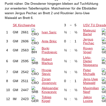
Punkt näher. Die Dresdener hingegen blieben auf Tuchfühlung
zur erweiterten Tabellenspitze. Matchwinner für die Elbstädter
waren Jergus Pechac an Brett 2 und Routinier Jens-Uwe
Maiwald an Brett 6.
SK Kirchweyhe
3
−
5
USV TU Dresd
Mateusz
1
GM
2661
Ivan Saric
½
:
½
Bartel
Jergus
3
GM
2606
Ante Brkic
0
:
1
Pechac
Borki
Roven
4
GM
2563
½
:
½
Predojevic
Vogel
Liviu-
Robert
6
GM
2595
½
:
½
Dieter
Markus
Nisipeanu
Hrvoje
Peter
7
GM
2542
½
:
½
Stevic
Michalik
Zoran
Jens-Uwe
8
GM
2511
0
:
1
Jovanovic
Maiwald
Aleksandar
Maximilian
10
GM
2447
½
:
½
Kovacevic
Neef
Tobias
Jakov
12
IM
2423
½
:
½
Kügel
Loxine