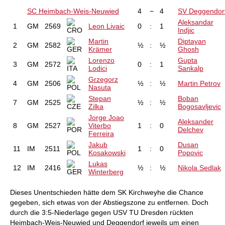
SC Heimbach-Weis-Neuwied
4
−
4
SV Deggendor
Aleksandar
1
GM
2569
Leon Livaic
0
:
1
Indjic
Martin
Diptayan
2
GM
2582
½
:
½
Krämer
Ghosh
Lorenzo
Gupta
3
GM
2572
0
:
1
Lodici
Sankalp
Grzegorz
4
GM
2506
½
:
½
Martin Petrov
Nasuta
Stepan
Boban
7
GM
2525
½
:
½
Zilka
Bogosavljevic
Jorge Joao
Aleksander
8
GM
2527
Viterbo
1
:
0
Delchev
Ferreira
Jakub
Dusan
11
IM
2511
1
:
0
Kosakowski
Popovic
Lukas
12
IM
2416
½
:
½
Nikola Sedlak
Winterberg
Dieses Unentschieden hätte dem SK Kirchweyhe die Chance
gegeben, sich etwas von der Abstiegszone zu entfernen. Doch
durch die 3:5-Niederlage gegen USV TU Dresden rückten
Heimbach-Weis-Neuwied und Deggendorf jeweils um einen