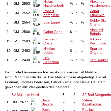
Niclas
Alexander
6
GM
2593
½
:
½
Huschenbeth
Areshchenko
Robert
Zahar
7
GM
2552
½
:
½
Kempinski
Efimenko
Bobby Sky
8
GM
2554
Luis Engel
½
:
½
Cheng
Vlastimil
9
GM
2500
Gabor Papp
0
:
1
Babula
Leonardo
Nikolas
11
IM
2503
½
:
½
Costa
Wachinger
Nikolas
Spartak
12
GM
2493
0
:
1
Lubbe
Grigorian
Dirk
15
IM
2430
½
:
½
Jari Reuker
Sebastian
Der große Gewinner im Abstiegskampf war der SV Mühlheim
Nord: Mit 6:2 wurde die SF Bad Mergentheim abgefertigt. Daniel
Fridman, Thomas Beerdsen, Patrick Zelbel und Daniel Hausrath
gewannen alle Weißpartien des Kampfes:
SV Mülheim Nord
6
−
2
SF Bad Mergenth
David
Valeriy
1
GM
2677
½
:
½
Navara
Kazakovskiy
Daniel
Paulius