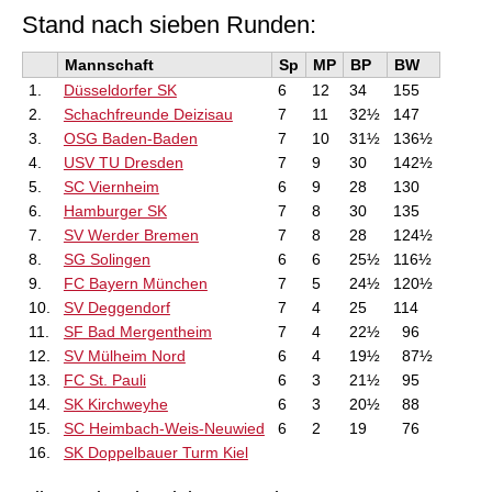
Stand nach sieben Runden:
Mannschaft
Sp
MP
BP
BW
1.
Düsseldorfer SK
6
12
34
155
2.
Schachfreunde Deizisau
7
11
32½
147
3.
OSG Baden-Baden
7
10
31½
136½
4.
USV TU Dresden
7
9
30
142½
5.
SC Viernheim
6
9
28
130
6.
Hamburger SK
7
8
30
135
7.
SV Werder Bremen
7
8
28
124½
8.
SG Solingen
6
6
25½
116½
9.
FC Bayern München
7
5
24½
120½
10.
SV Deggendorf
7
4
25
114
11.
SF Bad Mergentheim
7
4
22½
96
12.
SV Mülheim Nord
6
4
19½
87½
13.
FC St. Pauli
6
3
21½
95
14.
SK Kirchweyhe
6
3
20½
88
15.
SC Heimbach-Weis-Neuwied
6
2
19
76
16.
SK Doppelbauer Turm Kiel