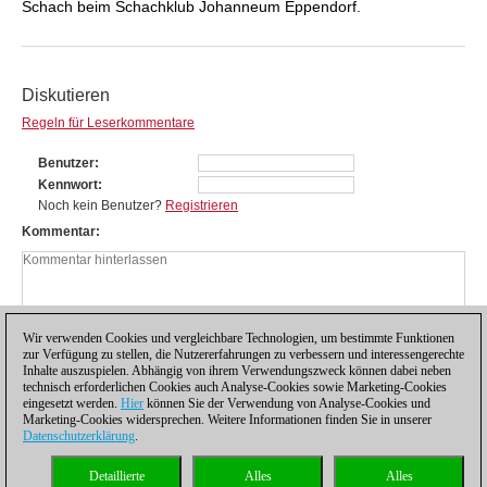
Schach beim Schachklub Johanneum Eppendorf.
Diskutieren
Regeln für Leserkommentare
Benutzer
Kennwort
Noch kein Benutzer?
Registrieren
Kommentar
Wir verwenden Cookies und vergleichbare Technologien, um bestimmte Funktionen
zur Verfügung zu stellen, die Nutzererfahrungen zu verbessern und interessengerechte
Inhalte auszuspielen. Abhängig von ihrem Verwendungszweck können dabei neben
technisch erforderlichen Cookies auch Analyse-Cookies sowie Marketing-Cookies
eingesetzt werden.
Hier
können Sie der Verwendung von Analyse-Cookies und
Marketing-Cookies widersprechen. Weitere Informationen finden Sie in unserer
Datenschutzerklärung
.
Datenschutzhinweis
|
Impressum
|
Kontakt
|
Cookies Management
|
Lizenzen
|
Detaillierte
Alles
Alles