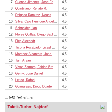
7
Cuenca Jimenez, Jose Fernando
4,5
8
Quintiliano, Renato R.
4,5
9
Delgado Ramirez, Neuris
4,5
10
Silva, Caio Henrique Angelico
4,5
11
Schnaider, Ilan
4,5
12
Flores Quillas, Diego Saul Rodri
4,5
13
Fier, Alexandr
4,5
14
Ticona Rocabado, Licael Roderick
4,5
15
Martinez Alcantara, Jose Eduardo
4,5
16
Tari, Aryan
4,5
17
Vivas Zamora, Fabian Ernesto
4,5
18
Gemy, Jose Daniel
4,5
19
Leitao, Rafael
4,5
20
Guimaraes, Diogo Duarte
4,5
... 542 Teilnehmer
Taktik-Turbo: Najdorf