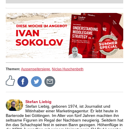
jedes Spielniveau. Sie werden nicht einfach nur Taktikaufgaben
lösen, sondern lernen, wie man denkt: Wo man beginnt, welche
Varianten man verfolgt, wann man aufhört – und wie man auch unter
Druck ein glasklares Bild der Stellung behält.
Free video sample:
Introduction
Free video sample:
Forcing moves
Themen:
Aussenseitersiege
,
Niclas Huschenbeth
Stefan Liebig
Stefan Liebig, geboren 1974, ist Journalist und
Mitinhaber einer Marketingagentur. Er lebt heute in
Barterode bei Göttingen. Im Alter von fünf Jahren machten ihn
seltsame Figuren im Regal der Nachbarn neugierig. Seitdem hat
ihn das Schachspiel fest in seinen Bann gezogen. Höhenflüge in