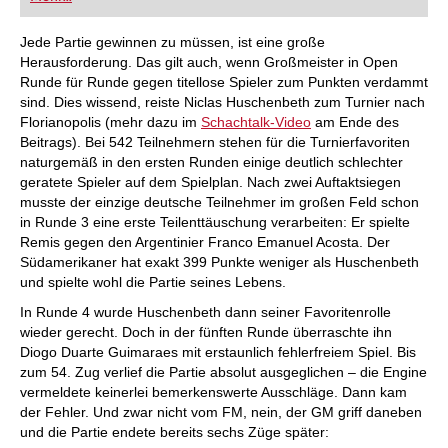
Jede Partie gewinnen zu müssen, ist eine große
Herausforderung. Das gilt auch, wenn Großmeister in Open
Runde für Runde gegen titellose Spieler zum Punkten verdammt
sind. Dies wissend, reiste Niclas Huschenbeth zum Turnier nach
Florianopolis (mehr dazu im
Schachtalk-Video
am Ende des
Beitrags). Bei 542 Teilnehmern stehen für die Turnierfavoriten
naturgemäß in den ersten Runden einige deutlich schlechter
geratete Spieler auf dem Spielplan. Nach zwei Auftaktsiegen
musste der einzige deutsche Teilnehmer im großen Feld schon
in Runde 3 eine erste Teilenttäuschung verarbeiten: Er spielte
Remis gegen den Argentinier Franco Emanuel Acosta. Der
Südamerikaner hat exakt 399 Punkte weniger als Huschenbeth
und spielte wohl die Partie seines Lebens.
In Runde 4 wurde Huschenbeth dann seiner Favoritenrolle
wieder gerecht. Doch in der fünften Runde überraschte ihn
Diogo Duarte Guimaraes mit erstaunlich fehlerfreiem Spiel. Bis
zum 54. Zug verlief die Partie absolut ausgeglichen – die Engine
vermeldete keinerlei bemerkenswerte Ausschläge. Dann kam
der Fehler. Und zwar nicht vom FM, nein, der GM griff daneben
und die Partie endete bereits sechs Züge später: