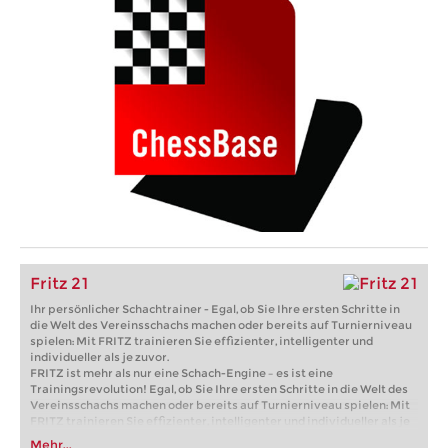
Fritz 21
Ihr persönlicher Schachtrainer - Egal, ob Sie Ihre ersten Schritte in
die Welt des Vereinsschachs machen oder bereits auf Turnierniveau
spielen: Mit FRITZ trainieren Sie effizienter, intelligenter und
individueller als je zuvor.
FRITZ ist mehr als nur eine Schach-Engine – es ist eine
Trainingsrevolution! Egal, ob Sie Ihre ersten Schritte in die Welt des
Vereinsschachs machen oder bereits auf Turnierniveau spielen: Mit
FRITZ trainieren Sie effizienter, intelligenter und individueller als je
zuvor.
Mehr...