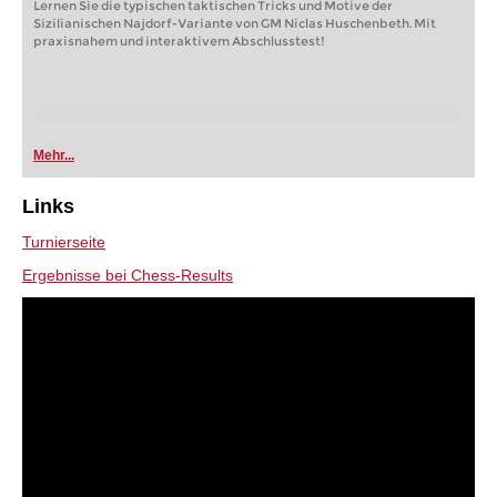
Lernen Sie die typischen taktischen Tricks und Motive der
Sizilianischen Najdorf-Variante von GM Niclas Huschenbeth. Mit
praxisnahem und interaktivem Abschlusstest!
Mehr...
Links
Turnierseite
Ergebnisse bei Chess-Results