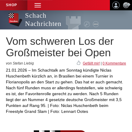
SHOP
TOGGLE
NAVIGATION
Schach
Nachrichten
Vom schweren Los der
Großmeister bei Open
von Stefan Liebig
Gefällt mir!
|
0 Kommentare
21.01.2026 – Im Schachtalk am Sonntag kündigte Niclas
Huschenbeth kürzlich an, in Brasilien bei einem Turnier in
Florianopolis an den Start zu gehen. Das hat er auch gemacht.
Nach fünf Runden muss er allerdings feststellen, wie schwierig
es ist, der Favoritenrolle gerecht zu werden. Nach 5 Runden
liegt der an Nummer 4 gesetzte deutsche Großmeister mit 3,5
Punkten auf Rang 95. | Foto: Niclas Huschenbeth beim
Freestyle Grand Slam | Foto: Lennart Ootes