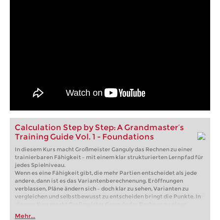
Calculation Step by Step: A Grandmaster’s
Training Guide Vol. 1 - Foundations
In diesem Kurs macht Großmeister Ganguly das Rechnen zu einer
trainierbaren Fähigkeit – mit einem klar strukturierten Lernpfad für
jedes Spielniveau.
Wenn es eine Fähigkeit gibt, die mehr Partien entscheidet als jede
andere, dann ist es das Variantenberechnenung. Eröffnungen
verblassen, Pläne ändern sich – doch klar zu sehen, Varianten zu
vergleichen und selbstbewusst zu entscheiden bringt die Punkte. In
diesem Kurs macht Großmeister Ganguly das Rechnen zu einer
trainierbaren Fähigkeit – mit einem klar strukturierten Lernpfad für
Mehr...