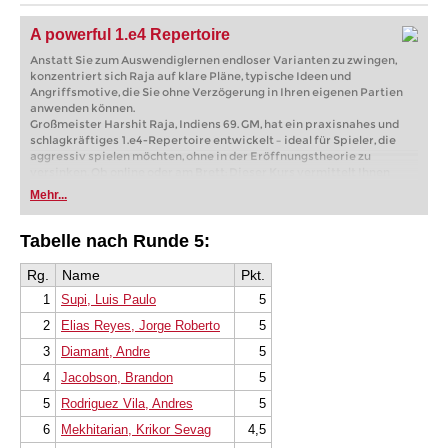
A powerful 1.e4 Repertoire
Anstatt Sie zum Auswendiglernen endloser Varianten zu zwingen,
konzentriert sich Raja auf klare Pläne, typische Ideen und
Angriffsmotive, die Sie ohne Verzögerung in Ihren eigenen Partien
anwenden können.
Großmeister Harshit Raja, Indiens 69. GM, hat ein praxisnahes und
schlagkräftiges 1.e4-Repertoire entwickelt – ideal für Spieler, die
aggressiv spielen möchten, ohne in der Eröffnungstheorie zu
versinken. Ob online oder am Brett: Dieser Kurs vermittelt Ihnen
solide Angriffswaffen, die leicht zu erlernen, mit Spaß zu spielen und
Mehr...
für den Gegner schwer zu handhaben sind.
Kostenloses Videobeispiel:
Introduction
Kostenloses Videobeispiel:
Scandinavian Defence
Tabelle nach Runde 5:
Rg.
Name
Pkt.
1
Supi, Luis Paulo
5
2
Elias Reyes, Jorge Roberto
5
3
Diamant, Andre
5
4
Jacobson, Brandon
5
5
Rodriguez Vila, Andres
5
6
Mekhitarian, Krikor Sevag
4,5