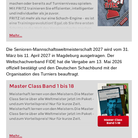
machen oder bereits auf Turnierniveau spielen:
Mit FRITZ trainieren Sie effizienter, intelligenter
und individueller als je zuvor.
FRITZ ist mehr als nur eine Schach-Engine – es ist
eine Trainingsrevolution! Egal, ob Sie Ihre ersten
Schritte in die Welt des Vereinsschachs machen
oder bereits auf Turnierniveau spielen: Mit
Mehr...
FRITZ trainieren Sie effizienter, intelligenter und
individueller als je zuvor.
Die Senioren-Mannschaftsweltmeisterschaft 2027 wird vom 31.
März bis 11. April 2027 in Magdeburg ausgetragen. Der
Weltschachverband FIDE hat die Vergabe am 13. Mai 2026
offiziell bestätigt und den Deutschen Schachbund mit der
Organisation des Turniers beauftragt.
Master Class Band 1 bis 18
Meisterhaft lernen von den Meistern: Die Master
Class Serie über alle Weltmeister jetzt im Paket –
und zum Vorteilspreis! Nur für kurze Zeit.
Meisterhaft lernen von den Meistern: Die Master
Class Serie über alle Weltmeister jetzt im Paket –
und zum Vorteilspreis! Nur für kurze Zeit.
Mehr...