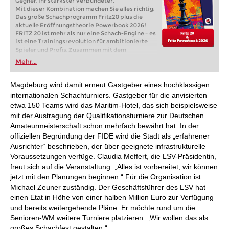
Gegner. Ihr stärkster Verbündeter.
Mit dieser Kombination machen Sie alles richtig:
Das große Schachprogramm Fritz20 plus die
aktuelle Eröffnungstheorie Powerbook 2026!
FRITZ 20 ist mehr als nur eine Schach-Engine – es
ist eine Trainingsrevolution für ambitionierte
Spieler und Profis. Zusammen mit dem
Powerbook 2026 können Sie mit Fritz
Mehr...
Eröffnungen auf jedem Niveau in jedem Bereich
trainieren. Egal, ob Sie Ihre ersten Schritte in die
Welt des ernsthaften Schachtrainings machen
Magdeburg wird damit erneut Gastgeber eines hochklassigen
oder bereits auf Turnierniveau spielen: Mit
internationalen Schachturniers. Gastgeber für die anvisierten
FRITZ 20 trainieren Sie effizienter, intelligenter
etwa 150 Teams wird das Maritim-Hotel, das sich beispielsweise
und individueller als je zuvor!
mit der Austragung der Qualifikationsturniere zur Deutschen
Amateurmeisterschaft schon mehrfach bewährt hat. In der
offiziellen Begründung der FIDE wird die Stadt als „erfahrener
Ausrichter“ beschrieben, der über geeignete infrastrukturelle
Voraussetzungen verfüge. Claudia Meffert, die LSV-Präsidentin,
freut sich auf die Veranstaltung: „Alles ist vorbereitet, wir können
jetzt mit den Planungen beginnen.“ Für die Organisation ist
Michael Zeuner zuständig. Der Geschäftsführer des LSV hat
einen Etat in Höhe von einer halben Million Euro zur Verfügung
und bereits weitergehende Pläne. Er möchte rund um die
Senioren-WM weitere Turniere platzieren: „Wir wollen das als
großes Schachfest gestalten.“