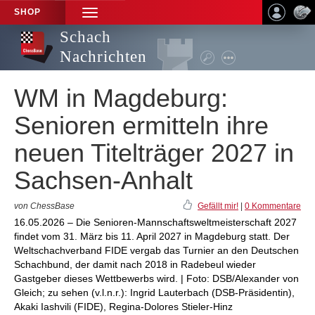
SHOP
TOGGLE
NAVIGATION
Schach
Nachrichten
WM in Magdeburg:
Senioren ermitteln ihre
neuen Titelträger 2027 in
Sachsen-Anhalt
von ChessBase
Gefällt mir!
|
0 Kommentare
16.05.2026 – Die Senioren-Mannschaftsweltmeisterschaft 2027
findet vom 31. März bis 11. April 2027 in Magdeburg statt. Der
Weltschachverband FIDE vergab das Turnier an den Deutschen
Schachbund, der damit nach 2018 in Radebeul wieder
Gastgeber dieses Wettbewerbs wird. | Foto: DSB/Alexander von
Gleich; zu sehen (v.l.n.r.): Ingrid Lauterbach (DSB-Präsidentin),
Akaki Iashvili (FIDE), Regina-Dolores Stieler-Hinz