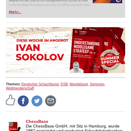
Repertoires. Das Eröffnungslexikon 2026 ist die
vollständige Darstellung aller Eröffnungsgebiete
in einem Lehrwerk und damit der optimale
Mehr...
Einstieg in das Eröffnungstraining.
Themen:
Deutscher Schachbund
,
DSB
,
Magdeburg
,
Senioren
,
Weltmeisterschaft
ChessBase
Die ChessBase GmbH, mit Sitz in Hamburg, wurde
1987 gegründet und produziert Schachdatenbanken