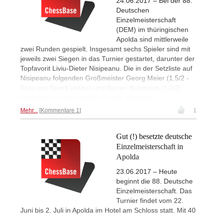
24.06.2017 – Bei der 88.
Deutschen
Einzelmeisterschaft
(DEM) im thüringischen
Apolda sind mittlerweile
zwei Runden gespielt. Insgesamt sechs Spieler sind mit
jeweils zwei Siegen in das Turnier gestartet, darunter der
Topfavorit Liviu-Dieter Nisipeanu. Die in der Setzliste auf
Nisipeanu folgenden Großmeister Georg Meier (1,5/2 -
Foto von Bernd Vökler) und Rainer Buhmann (1,0/2)
hingegen mussten bereits Punkte abgeben.
Mehr...
Kommentare 1
1
Gut (!) besetzte deutsche
Einzelmeisterschaft in
Apolda
23.06.2017 – Heute
beginnt die 88. Deutsche
Einzelmeisterschaft. Das
Turnier findet vom 22.
Juni bis 2. Juli in Apolda im Hotel am Schloss statt. Mit 40