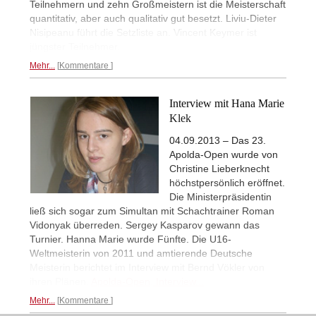
Teilnehmern und zehn Großmeistern ist die Meisterschaft
quantitativ, aber auch qualitativ gut besetzt. Liviu-Dieter
Nisipeanu führt die Setzliste an. Vincent Keymer ist
jüngster Teilnehmer.
Mehr...
Kommentare
Interview mit Hana Marie
Klek
04.09.2013 – Das 23.
Apolda-Open wurde von
Christine Lieberknecht
höchstpersönlich eröffnet.
Die Ministerpräsidentin
ließ sich sogar zum Simultan mit Schachtrainer Roman
Vidonyak überreden. Sergey Kasparov gewann das
Turnier. Hanna Marie wurde Fünfte. Die U16-
Weltmeisterin von 2011 und amtierende Deutsche
Meisterin berichtet im Interview mit Bernd Vökler von
ihren Plänen.
Apolda-Open, Interview...
Mehr...
Kommentare