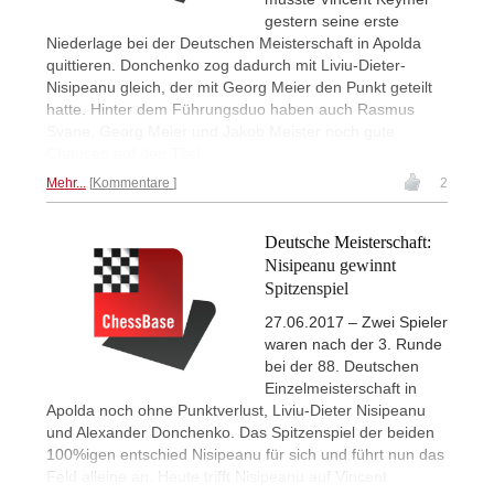
gestern seine erste
Niederlage bei der Deutschen Meisterschaft in Apolda
quittieren. Donchenko zog dadurch mit Liviu-Dieter-
Nisipeanu gleich, der mit Georg Meier den Punkt geteilt
hatte. Hinter dem Führungsduo haben auch Rasmus
Svane, Georg Meier und Jakob Meister noch gute
Chancen auf den Titel.
Mehr...
Kommentare
2
Deutsche Meisterschaft:
Nisipeanu gewinnt
Spitzenspiel
27.06.2017 – Zwei Spieler
waren nach der 3. Runde
bei der 88. Deutschen
Einzelmeisterschaft in
Apolda noch ohne Punktverlust, Liviu-Dieter Nisipeanu
und Alexander Donchenko. Das Spitzenspiel der beiden
100%igen entschied Nisipeanu für sich und führt nun das
Feld alleine an. Heute trifft Nisipeanu auf Vincent