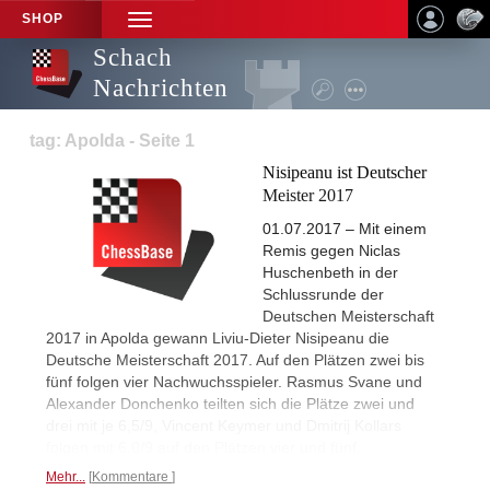
SHOP
TOGGLE
NAVIGATION
Schach
Nachrichten
tag: Apolda - Seite 1
Nisipeanu ist Deutscher
Meister 2017
01.07.2017 – Mit einem
Remis gegen Niclas
Huschenbeth in der
Schlussrunde der
Deutschen Meisterschaft
2017 in Apolda gewann Liviu-Dieter Nisipeanu die
Deutsche Meisterschaft 2017. Auf den Plätzen zwei bis
fünf folgen vier Nachwuchsspieler. Rasmus Svane und
Alexander Donchenko teilten sich die Plätze zwei und
drei mit je 6,5/9, Vincent Keymer und Dmitrij Kollars
folgen mit 6,0/9 auf den Plätzen vier und fünf.
Mehr...
Kommentare