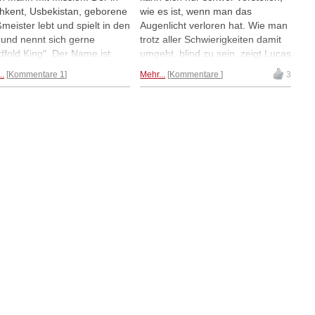
hkent, Usbekistan, geborene
wie es ist, wenn man das
meister lebt und spielt in den
Augenlicht verloren hat. Wie man
und nennt sich gerne
trotz aller Schwierigkeiten damit
ndfold King". Der Name ist
umgeht, blind zu sein, zeigt Lucas
ramm. Am 24. September
de Jong. Er ist 21 Jahre alt,
..
Kommentare 1
Mehr...
Kommentare
3
 spielte Gareyev im
studiert BWL und spielt im NK
lville Marriott Hotel in Iowa
Open in Dieren. Jeden Tag
9:32 bis 19:45 64
kommt er mit seinem
dpartien in Folge, mehr als
Blindenhund Okie zum Turnier.
r andere Mensch zuvor.
Alina L'Ami hat das Mut gemacht.
yev gewann bei diesem
rekord 54 Partien, verlor 8
remisierte 2.
Mehr...