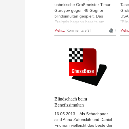
usbekische Großmeister Timur
Tasc
Gareyev gegen 48 Gegner
Groß
blindsimultan gespielt. Das
USA 
Ereignis begann bereits am
"Bli
Sonnabend-Nachmittag
Prog
Mehr...
Kommentare 3
7
Mehr.
mitteleuropäischer Zeit, zog sich
2016
aber - nach deutscher Zeit - bis
Cora
heute Mittag in die Länge. Mit
von 
verbundenen Augen saß Gareyev
Blin
auf einem Hometrainer und holte
jede
auf diese Weise 35 Siege und 7
Gare
Remis; 6 Partien gingen verloren.
Welt
Mehr...
und 
Blindschach beim
Benefizsimultan
16.05.2013 – Als Schachpaar
sind Anna Zatonskih und Daniel
Fridman vielleicht das beste der