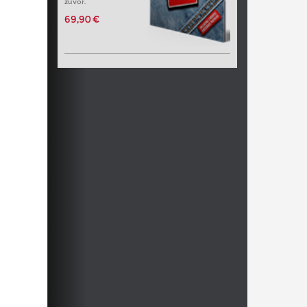
zuvor.
69,90 €