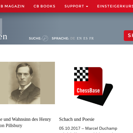
CB MAGAZIN
CB BOOKS
SUPPORT
EINSTEIGERKUR
en
S
SUCHE:
SPRACHE:
DE
EN
ES
FR
e und Wahnsinn des Henry
Schach und Poesie
on Pillsbury
05.10.2017 – Marcel Duchamp