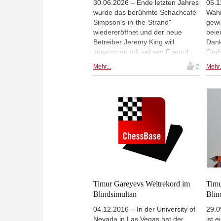
30.06.2026 – Ende letzten Jahres
05.1
wurde das berühmte Schachcafé
Wahn
Simpson's-in-the-Strand"
gewi
wiedereröffnet und der neue
beie
Betreiber Jeremy King will
Dank
zusammen mit seinem Freund
Gedä
Jason Kouchak auch die
Scha
Mehr...
2
Mehr.
Schachtradition pflegen. Zu
der 
diesem Zweck wurde kürzlich ein
eine
"Schach-Menü" zusamengestellt.
Kran
Luke McShane gab eine
nur 
Blindschachvorstellung - die erste
und 
seit 100 Jahren im Simpson's.
Timur Gareyevs Weltrekord im
Timu
Blindsimultan
Blin
04.12.2016 – In der University of
29.0
Nevada in Las Vegas hat der
ist 