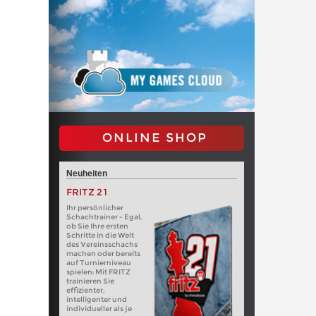
ONLINE SHOP
Neuheiten
FRITZ 21
Ihr persönlicher
Schachtrainer - Egal,
ob Sie Ihre ersten
Schritte in die Welt
des Vereinsschachs
machen oder bereits
auf Turnierniveau
spielen: Mit FRITZ
trainieren Sie
effizienter,
intelligenter und
individueller als je