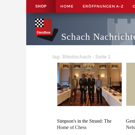
HOME
ERÖFFNUNGEN A-Z
SHOP
Schach Nachricht
tag: Blindschach - Seite 1
Simpson's in the Strand: The
Geni
Home of Chess
Nels