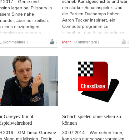
schrieb Kunstgeschichte und war
2.2017 – Genie und
ein starker Schachspieler. Und
sinn lagen bei Pillsbury in
die Partien Duchamps haben
ssem Sinne nahe
Aaron Tucker inspiriert, ein
inander, aber nur zeitlich.
Computerprogramm zu
 eines einzigartigen
schreiben, das Schachpartien in
chtnisses war er ein
Gedichte verwandelt. Wie das
chgenie, zeitweise vielleicht
..
Kommentare
7
Mehr...
Kommentare
2
funktioniert, zeigte Jennifer
beste Spieler der Welt. Doch
Shahade kürzlich bei einer
 tückische, damals unheilbare
Blindschachveranstaltung. Aber
kheit führte ihn im Alter von
man muss nicht blind spielen, um
33 Jahren in den Wahnsinn
Schachgedichte zu schreiben.
in den Tod.
Chesspoetry.com lädt jeden
Schachspieler ein, seine Partien
zu Poesie werden zu lassen. |
Foto: Tony Yueh
r Gareyev bricht
Schach spielen ohne sehen zu
dspielweltrekord
können
9.2016 – GM Timur Gareyev
30.07.2014 – Wer sehen kann,
ein Mann mit Mission. Der in
kann sich nur schwer vorstellen,