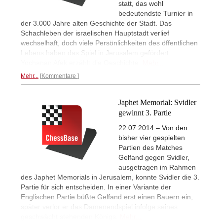
statt, das wohl
bedeutendste Turnier in
der 3.000 Jahre alten Geschichte der Stadt. Das
Schachleben der israelischen Hauptstadt verlief
wechselhaft, doch viele Persönlichkeiten des öffentlichen
Lebens haben das Spiel in Jerusalem gefördert.
Yochanan Afek erzählt die Geschichte.
Mehr...
Mehr...
Kommentare
Japhet Memorial: Svidler
gewinnt 3. Partie
22.07.2014 – Von den
bisher vier gespielten
Partien des Matches
Gelfand gegen Svidler,
ausgetragen im Rahmen
des Japhet Memorials in Jerusalem, konnte Svidler die 3.
Partie für sich entscheiden. In einer Variante der
Englischen Partie büßte Gelfand erst einen Bauern ein,
später verlor er das Damenendspiel infolge seines
geschwächt stehenden Königs.
Mehr...