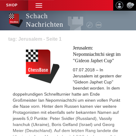
SHOP
TOGGLE
NAVIGATION
Schach
Nachrichten
tag: Jerusalem - Seite 1
Jerusalem:
Nepomniachtchi siegt im
"Gideon Japhet Cup"
07.07.2018 – In
Jerusalem ist gestern der
"Gideon Japhet Cup"
beendet worden. In dem
doppelrundigen Schnellturnier hatte am Ende
Großmeister Ian Nepomniachtchi um einen vollen Punkt
die Nase vorn. Hinter dem Russen kamen vier weitere
Protagonisten mit ebenfalls sehr bekannten Namen auf
jeweils 5,0 Punkte: Peter Svidler (Russland), Vassily
Ivanchuk (Ukraine), Boris Gelfand (Israel) und Georg
Meier (Deutschland). Auf dem letzten Rang landete die