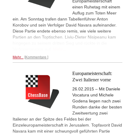
Europameisterschaft
einen Ruhetag mit einem
Auflug zum Toten Meer
ein. Am Sonntag trafen dann Tabellenführer Anton
Korobov und sein Verfolger David Navara aufeinander.
Diese Partie endete ebenso remis, wie viele weitere
Partien an den Toptischen. Liviu-Dieter Nisipeanu kam
hingegen zu seinem dritten Sieg und rückte in die
Verfolgergruppe auf.
Mehr...
Mehr...
Kommentare
Europameisterschaft:
Zwei Italiener vorne
26.02.2015 – Mit Daniele
Vocatura und Michele
Godena liegen nach zwei
Runden danke der besten
Zweitwertung zwei
Italiener an der Spitze des Feldes bei der
Einzeleuropameisterschaft in Jerusalem. Topfavorit David
Navara kam mit einer schwungvoll geführten Partie