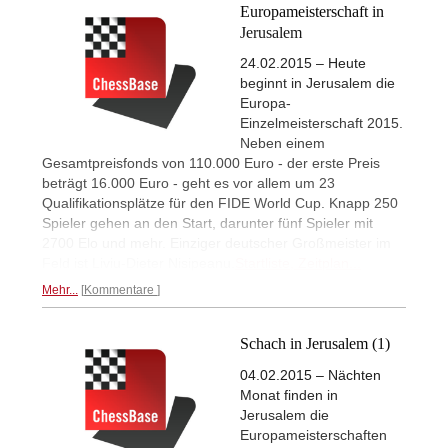
Europameisterschaft in
Jerusalem
24.02.2015 – Heute
beginnt in Jerusalem die
Europa-
Einzelmeisterschaft 2015.
Neben einem
Gesamtpreisfonds von 110.000 Euro - der erste Preis
beträgt 16.000 Euro - geht es vor allem um 23
Qualifikationsplätze für den FIDE World Cup. Knapp 250
Spieler gehen an den Start, darunter fünf Spieler mit
2700 Elo und mehr. Einziger deutscher Großmeister im
Feld ist Liviu-Dieter Nisipeanu.
Startliste, Zeitplan...
Mehr...
Kommentare
Schach in Jerusalem (1)
04.02.2015 – Nächten
Monat finden in
Jerusalem die
Europameisterschaften