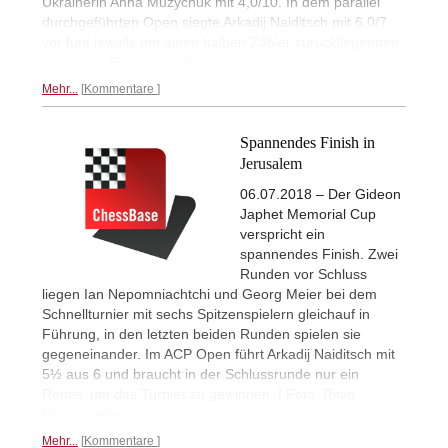
Ukrainerin Anna Muzychuk mit 4,0/10. In dem parallel
durchgeführten Open siegte Arkadij Naiditsch mit 6,0/7
vor fünf jeweils um einen halben Zähler zurückliegenden
Spielern. | Foto: Ritvo Photography
Mehr...
Kommentare
Spannendes Finish in
Jerusalem
06.07.2018 – Der Gideon
Japhet Memorial Cup
verspricht ein
spannendes Finish. Zwei
Runden vor Schluss
liegen Ian Nepomniachtchi und Georg Meier bei dem
Schnellturnier mit sechs Spitzenspielern gleichauf in
Führung, in den letzten beiden Runden spielen sie
gegeneinander. Im ACP Open führt Arkadij Naiditsch mit
5½ aus 6 und braucht in der Schlussrunde nur ein
Remis, um das Turnier zu gewinnen. | Foto: Ritvo
Photography
Mehr...
Kommentare