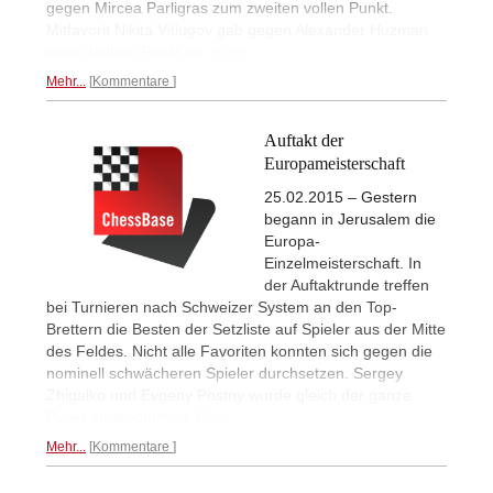
gegen Mircea Parligras zum zweiten vollen Punkt.
Mitfavorit Nikita Vitiugov gab gegen Alexander Huzman
einen halben Punkt ab.
Mehr...
Mehr...
Kommentare
Auftakt der
Europameisterschaft
25.02.2015 – Gestern
begann in Jerusalem die
Europa-
Einzelmeisterschaft. In
der Auftaktrunde treffen
bei Turnieren nach Schweizer System an den Top-
Brettern die Besten der Setzliste auf Spieler aus der Mitte
des Feldes. Nicht alle Favoriten konnten sich gegen die
nominell schwächeren Spieler durchsetzen. Sergey
Zhigalko und Evgeny Postny wurde gleich der ganze
Punkt abgenommen.
Mehr...
Mehr...
Kommentare