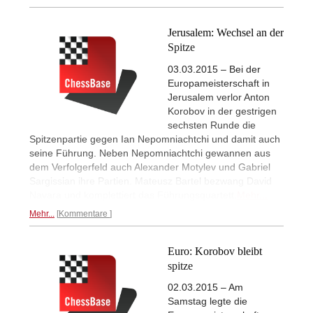
Jerusalem: Wechsel an der
Spitze
03.03.2015 – Bei der
Europameisterschaft in
Jerusalem verlor Anton
Korobov in der gestrigen
sechsten Runde die
Spitzenpartie gegen Ian Nepomniachtchi und damit auch
seine Führung. Neben Nepomniachtchi gewannen aus
dem Verfolgerfeld auch Alexander Motylev und Gabriel
Sargissian ihre Partien. Mateusz Bartel bezwang David
Navara und komplettiert das Führungsquartett.
Mehr...
Mehr...
Kommentare
Euro: Korobov bleibt
spitze
02.03.2015 – Am
Samstag legte die