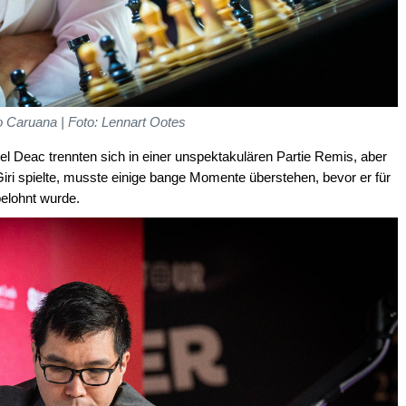
 Caruana | Foto: Lennart Ootes
 Deac trennten sich in einer unspektakulären Partie Remis, aber
ri spielte, musste einige bange Momente überstehen, bevor er für
elohnt wurde.