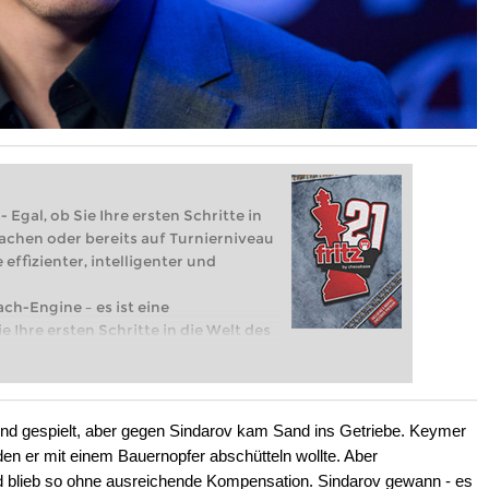
 Egal, ob Sie Ihre ersten Schritte in
achen oder bereits auf Turnierniveau
 effizienter, intelligenter und
ach-Engine – es ist eine
e Ihre ersten Schritte in die Welt des
eits auf Turnierniveau spielen: Mit
 intelligenter und individueller als je
end gespielt, aber gegen Sindarov kam Sand ins Getriebe. Keymer
den er mit einem Bauernopfer abschütteln wollte. Aber
nd blieb so ohne ausreichende Kompensation. Sindarov gewann - es