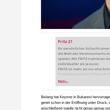
Fritz 21
Ihr persönlicher Schachtrainer -
die Welt des Vereinsschachs m
spielen: Mit FRITZ trainieren Sie
individueller als je zuvor.
FRITZ ist mehr als nur eine Sch
Trainingsrevolution! Egal, ob Si
Vereinsschachs machen oder ber
Mehr...
FRITZ trainieren Sie effizienter,
zuvor.
Bislang hat Keymer in Bukarest hervorrag
geriet schon in der Eröffnung unter Druck, 
anschließend spielte nicht genau genug u