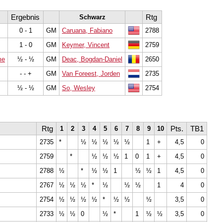
Ergebnis
Rtg
Schwarz
0 - 1
GM
Caruana, Fabiano
2788
1 - 0
GM
Keymer, Vincent
2759
me
½ - ½
GM
Deac, Bogdan-Daniel
2650
- - +
GM
Van Foreest, Jorden
2735
½ - ½
GM
So, Wesley
2754
Rtg
Pts.
TB1
1
2
3
4
5
6
7
8
9
10
2735
*
½
½
½
½
½
1
+
4,5
0
2759
*
½
½
½
1
0
1
+
4,5
0
2788
½
*
½
½
1
½
½
1
4,5
0
2767
½
½
½
*
½
½
½
1
4
0
2754
½
½
½
½
*
½
½
½
3,5
0
2733
½
½
0
½
*
1
½
½
3,5
0