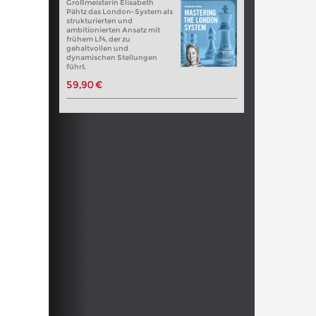
Großmeisterin Elisabeth
Pähtz das London-System als
strukturierten und
ambitionierten Ansatz mit
frühem Lf4, der zu
gehaltvollen und
dynamischen Stellungen
führt.
59,90 €