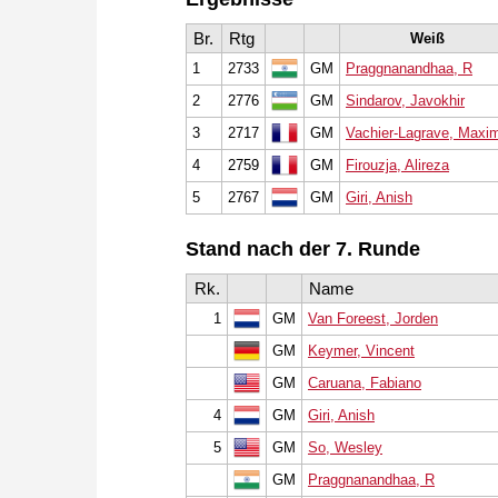
Br.
Rtg
Weiß
1
2733
GM
Praggnanandhaa, R
2
2776
GM
Sindarov, Javokhir
3
2717
GM
Vachier-Lagrave, Maxi
4
2759
GM
Firouzja, Alireza
5
2767
GM
Giri, Anish
Stand nach der 7. Runde
Rk.
Name
1
GM
Van Foreest, Jorden
GM
Keymer, Vincent
GM
Caruana, Fabiano
4
GM
Giri, Anish
5
GM
So, Wesley
GM
Praggnanandhaa, R