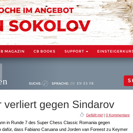
CB MAGAZIN
CB BOOKS
SUPPORT
EINSTEIGERKUR
en
S
SUCHE:
SPRACHE:
DE
EN
ES
FR
 verliert gegen Sindarov
Gefällt mir!
|
0 Kommentare
wann in Runde 7 des Super Chess Classic Romania gegen
so dafür, dass Fabiano Caruana und Jorden van Foreest zu Keymer