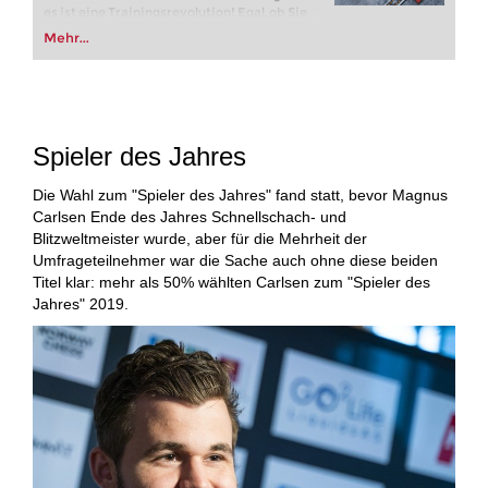
es ist eine Trainingsrevolution! Egal, ob Sie
Ihre ersten Schritte in die Welt des
Mehr...
Vereinsschachs machen oder bereits auf
Turnierniveau spielen: Mit FRITZ trainieren
Sie effizienter, intelligenter und individueller
als je zuvor.
Spieler des Jahres
Die Wahl zum "Spieler des Jahres" fand statt, bevor Magnus
Carlsen Ende des Jahres Schnellschach- und
Blitzweltmeister wurde, aber für die Mehrheit der
Umfrageteilnehmer war die Sache auch ohne diese beiden
Titel klar: mehr als 50% wählten Carlsen zum "Spieler des
Jahres" 2019.