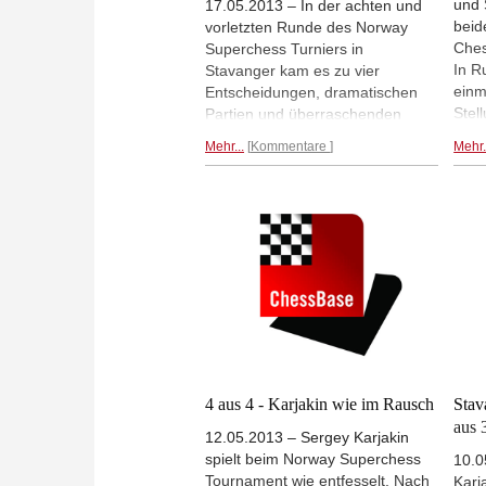
und 
17.05.2013 – In der achten und
beid
vorletzten Runde des Norway
Ches
Superchess Turniers in
In R
Stavanger kam es zu vier
einm
Entscheidungen, dramatischen
Stel
Partien und überraschenden
Ludv
Niederlagen der Spitzenreiter
Mehr...
Kommentare
Mehr.
Karj
Sergey Karjakin und Magnus
gege
Carlsen. Karjakin verlor gegen
gege
Svidler, Carlsen gegen Wang
Hika
Hao. Karjakin bleibt
weite
Tabellenführer, aber noch einen
Tabel
Ausrutscher darf er sich in der
letzten Runde nicht
erlauben.
Ergebnisse, Tabelle,
Partien...
4 aus 4 - Karjakin wie im Rausch
Stav
aus 
12.05.2013 – Sergey Karjakin
spielt beim Norway Superchess
10.0
Tournament wie entfesselt. Nach
Karj