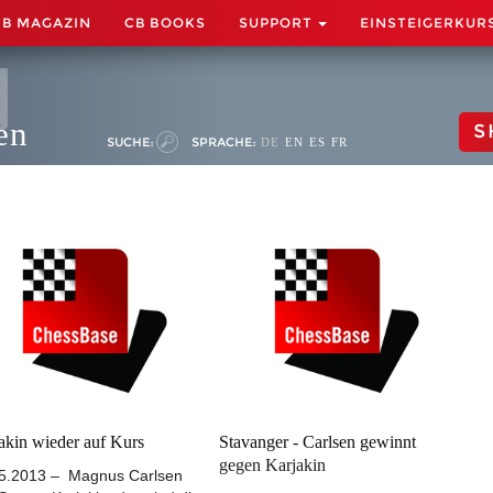
CB MAGAZIN
CB BOOKS
SUPPORT
EINSTEIGERKUR
en
S
SUCHE:
SPRACHE:
DE
EN
ES
FR
akin wieder auf Kurs
Stavanger - Carlsen gewinnt
gegen Karjakin
5.2013 – Magnus Carlsen