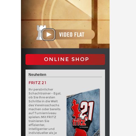
ONLINE SHOP
Neuheiten
FRITZ 21
Ihr persönlicher
Schachtrainer - Egal,
ob Sie Ihre ersten
Schritte in die Welt
des Vereinsschachs
machen oder bereits
auf Turnierniveau
spielen: Mit FRITZ
trainieren Sie
effizienter,
intelligenter und
individueller als je