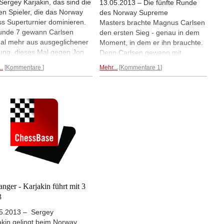
Sergey Karjakin, das sind die
13.05.2013 – Die fünfte Runde
en Spieler, die das Norway
des Norway Supreme
s Superturnier dominieren.
Masters brachte Magnus Carlsen
unde 7 gewann Carlsen
den ersten Sieg - genau in dem
al mehr aus ausgeglichener
Moment, in dem er ihn brauchte.
lung, dieses Mal gegen Jon
Denn Carlsen gewann mit
ig Hammer, während Sergey
Schwarz gegen Sergey Karjakin,
..
Kommentare
Mehr...
Kommentare 1
akin nach der Niederlage
der mit 4 aus 4 gestartet war,
n Carlsen und dem Remis
und bewahrte sich so Hoffnungen
n Anand gut erholt gegen
auf den Turniersieg. Jon Ludvig
ru Nakamura punktete und
Hammer bescherte Norwegen
r alleine führt.
Ergebnisse,
dann einen wirklich guten Tag
le, Partien...
und gewann gegen Wang Hao.
Ergebnisse, Tabelle, Partien...
anger - Karjakin führt mit 3
3
5.2013 – Sergey
akin gelingt beim Norway