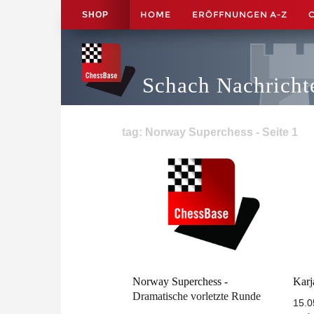
HOME
ERÖFFNUNGEN A-Z
SHOP
Schach Nachricht
tag: Norway Superchess - Seite 1
Norway Superchess -
Karj
Dramatische vorletzte Runde
15.0