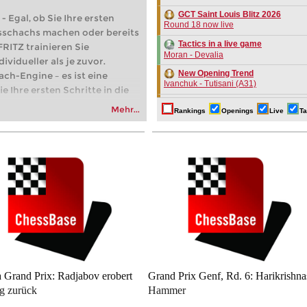
GCT Saint Louis Blitz 2026
- Egal, ob Sie Ihre ersten
Round 18 now live
nsschachs machen oder bereits
Tactics in a live game
FRITZ trainieren Sie
Moran - Devalia
dividueller als je zuvor.
New Opening Trend
ach-Engine – es ist eine
Ivanchuk - Tutisani (A31)
e Ihre ersten Schritte in die
New Opening Trend
n oder bereits auf
Mehr...
Rankings
Openings
Live
Ta
Murzin - Tutisani (D02)
 trainieren Sie effizienter,
als je zuvor.
New Opening Trend
Vokhidov - Inarkiev (C84)
New Opening Trend
Atabayev - Anton Guijarro (B11)
Interesting Novelty
Praggnanandhaa R - Van Foreest (A1
New Opening Trend
Dominguez Perez - Caruana (C41)
New Opening Trend
Sanal - Deac (B30)
 Grand Prix: Radjabov erobert
Grand Prix Genf, Rd. 6: Harikrishna
New Opening Trend
g zurück
Hammer
Mendonca - Karthikeyan (C55)