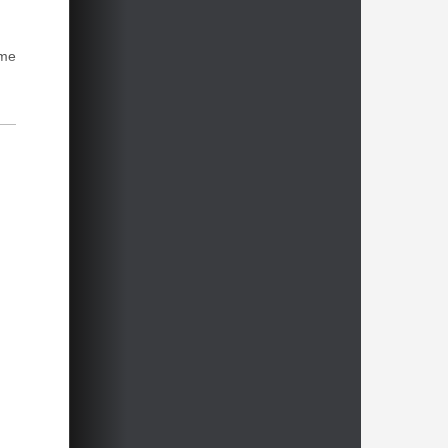
13h
ame
13h
rn
 2026
13h
s 2026
13h
14h
14h
14h
14h
R (B12)
14h
14h