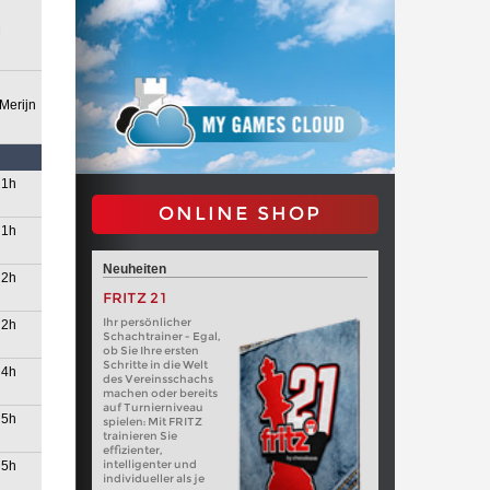
M
Merijn
1h
ONLINE SHOP
1h
Neuheiten
2h
FRITZ 21
Ihr persönlicher
2h
Schachtrainer - Egal,
ob Sie Ihre ersten
Schritte in die Welt
4h
des Vereinsschachs
machen oder bereits
auf Turnierniveau
5h
spielen: Mit FRITZ
trainieren Sie
effizienter,
intelligenter und
5h
individueller als je