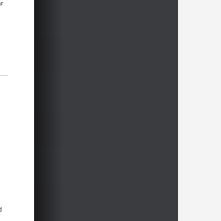
8h
ar
8h
8h
8h
tz
s
9h
ch
9h
9h
11h
12h
26
12h
d
13h