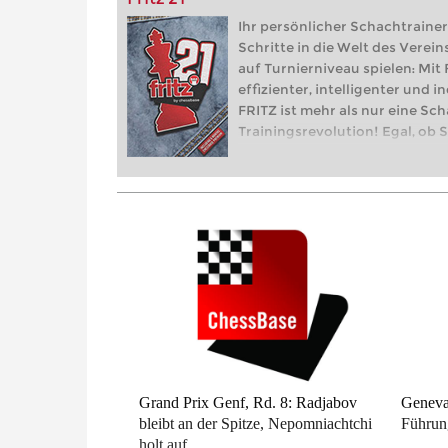
Ihr persönlicher Schachtrainer 
Schritte in die Welt des Verei
auf Turnierniveau spielen: Mit 
effizienter, intelligenter und in
FRITZ ist mehr als nur eine Sch
Trainingsrevolution! Egal, ob Si
Welt des Vereinsschachs mache
Turnierniveau spielen: Mit FRITZ
intelligenter und individueller 
Grand Prix Genf, Rd. 8: Radjabov
Geneva
bleibt an der Spitze, Nepomniachtchi
Führun
holt auf