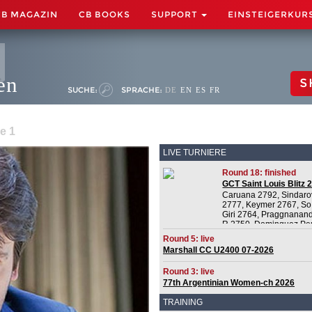
CB MAGAZIN
CB BOOKS
SUPPORT
EINSTEIGERKUR
en
S
SUCHE:
SPRACHE:
DE
EN
ES
FR
e 1
LIVE TURNIERE
Round 18: finished
GCT Saint Louis Blitz 
Caruana 2792, Sindaro
2777, Keymer 2767, So
Giri 2764, Praggnanan
R 2750, Dominguez Pe
2732, Van Foreest 2728
Round 5: live
Aronian 2721
Marshall CC U2400 07-2026
Round 3: live
77th Argentinian Women-ch 2026
TRAINING