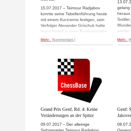
13.07.
gelang 
15.07.2017 – Teimour Radjabov
heraus 
konnte seine Tabellenführung heute
Svidler
mit einem Kurzremis festigen, sein
Wunder
Verfolger Alexander Grischuk hatte
wieder 
lange Vorteil in einer Positionspartie
überna
gegen Shakriyar Mamedyarov, der
Mehr...
Kommentare
Mehr...
zwisch
Aseri rettete sich jedoch mit einem
Alexan
starken Qualitätsopfer - eine
ohne S
sehenswerte Partie! Gewinner des
Tages ist zum wiederholten Male Ian
Nepomniachtchi, der es morgen
plötzlich selbst in der Hand hat, das
Turnier für sich zu entscheiden.
Grand Prix Genf, Rd. 4: Keine
Genf: S
Veränderungen an der Spitze
Jakove
09.07.2017 – Der alleinige
08.07.
Spitzenreiter Teimour Radjabov
Geneva 