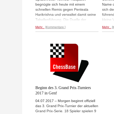
begnügte sich heute mit einem
Name d
schnellen Remis gegen Penteala
sich de
Harikrishna und verwaltet damit seine
führen
Tabellenführung. Die Duelle der
kleine
direkten Verfolger enden ohne Sieger.
Aronian
Mehr...
Kommentare
Mehr...
Etwas aufschließen kann allerdings
im Feld
Peter Svidler, der im Damengambit zu
bei vol
einem sehenswerten Sieg über
Schwar
Michael Adams kommt. Den ersten
Zeitpun
Sieg im Turnier landen zudem Salem
gestand
Saleh und Ian Nepomniachtchi.
Punktet
einzig
hießen
Nepomn
Jakove
Dies wa
weitau
Beginn des 3. Grand Prix-Turniers
2017 in Genf
04.07.2017 – Morgen beginnt offiziell
das 3. Grand Prix-Turnier der aktuellen
Grand Prix-Serie. 18 Spieler spielen 9