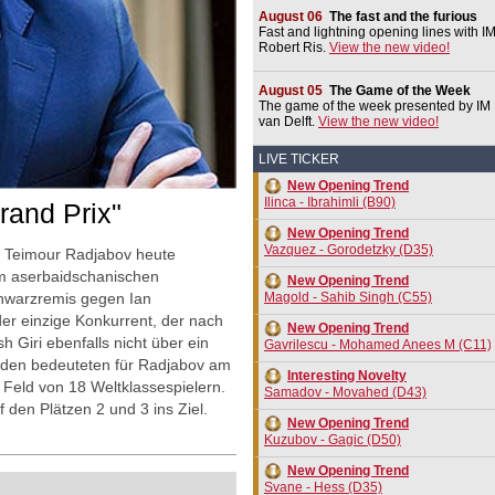
August 06
The fast and the furious
Fast and lightning opening lines with I
Robert Ris.
View the new video!
August 05
The Game of the Week
The game of the week presented by IM 
van Delft.
View the new video!
LIVE TICKER
New Opening Trend
Ilinca - Ibrahimli (B90)
and Prix"
New Opening Trend
Vazquez - Gorodetzky (D35)
h Teimour Radjabov heute
em aserbaidschanischen
New Opening Trend
chwarzremis gegen Ian
Magold - Sahib Singh (C55)
der einzige Konkurrent, der nach
New Opening Trend
 Giri ebenfalls nicht über ein
Gavrilescu - Mohamed Anees M (C11)
eden bedeuteten für Radjabov am
Interesting Novelty
 Feld von 18 Weltklassespielern.
Samadov - Movahed (D43)
den Plätzen 2 und 3 ins Ziel.
New Opening Trend
Kuzubov - Gagic (D50)
New Opening Trend
Svane - Hess (D35)