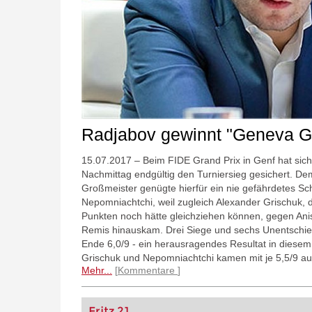
Radjabov gewinnt "Geneva Gr
15.07.2017 – Beim FIDE Grand Prix in Genf hat sic
Nachmittag endgültig den Turniersieg gesichert. D
Großmeister genügte hierfür ein nie gefährdetes S
Nepomniachtchi, weil zugleich Alexander Grischuk, 
Punkten noch hätte gleichziehen können, gegen Anish
Remis hinauskam. Drei Siege und sechs Unentschi
Ende 6,0/9 - ein herausragendes Resultat in diesem
Grischuk und Nepomniachtchi kamen mit je 5,5/9 auf 
Mehr...
Kommentare
Fritz 21