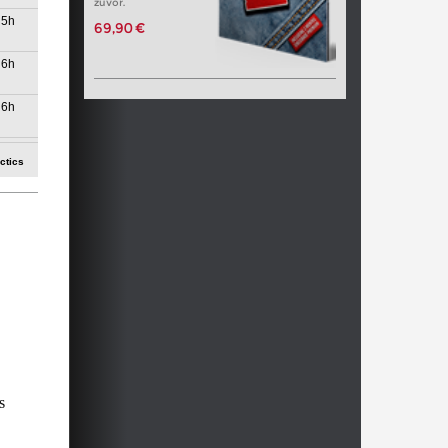
zuvor.
5h
69,90 €
6h
6h
6h
ctics
6h
6h
6h
5)
7h
7h
s
7h