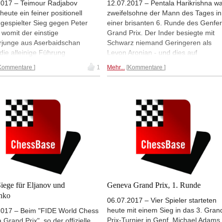
Tactics in a live game
2017 – Teimour Radjabov
12.07.2017 – Pentala Harikrishna w
Akca - Dolek
heute ein feiner positionell
zweifelsohne der Mann des Tages in
gespielter Sieg gegen Peter
einer brisanten 6. Runde des Genfer
Tactics in a live game
Zielonka - Amar
, womit der einstige
Grand Prix. Der Inder besiegte mit
junge aus Aserbaidschan
Schwarz niemand Geringeren als
Tactics in a live game
die alleinige Führung
Levon Aronian - und dies auf
Sanal - Deac
hm. Das zweite Spitzenspiel
fulminante Art und Weise. Alexander
New Opening Trend
Kommentare
1
Mehr...
Kommentare
en Penteala Harikrishna und
Grischuk kommt am Spitzenbrett tro
Dominguez Perez - Liang (C84)
der Grischuk endete nämlich
langer Versuche nicht über ein Remi
Tactics in a live game
ieger.
gegen Teimour Radjabov hinaus, do
Langer - Tiarks
insgesamt gab es vier weitere
New Opening Trend
entschiedene Partien.
Van Foreest - So (C28)
Tactics in a live game
Caruana - Giri
Werner-Ott-Open 2026
Round 6 now live
Tactics in a live game
Akca - Dolek
iege für Eljanov und
Geneva Grand Prix, 1. Runde
Turkish Chess Super League 20
nko
06.07.2017 – Vier Spieler starteten
Round 5 now live
heute mit einem Sieg in das 3. Gran
2017 – Beim "FIDE World Chess
British Championship 2026
Prix-Turnier in Genf. Michael Adams
Grand Prix", so der offizielle