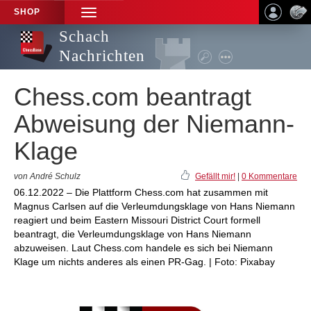
SHOP
TOGGLE
NAVIGATION
Schach
Nachrichten
Chess.com beantragt
Abweisung der Niemann-
Klage
von André Schulz
Gefällt mir!
|
0 Kommentare
06.12.2022 – Die Plattform Chess.com hat zusammen mit
Magnus Carlsen auf die Verleumdungsklage von Hans Niemann
reagiert und beim Eastern Missouri District Court formell
beantragt, die Verleumdungsklage von Hans Niemann
abzuweisen. Laut Chess.com handele es sich bei Niemann
Klage um nichts anderes als einen PR-Gag. | Foto: Pixabay