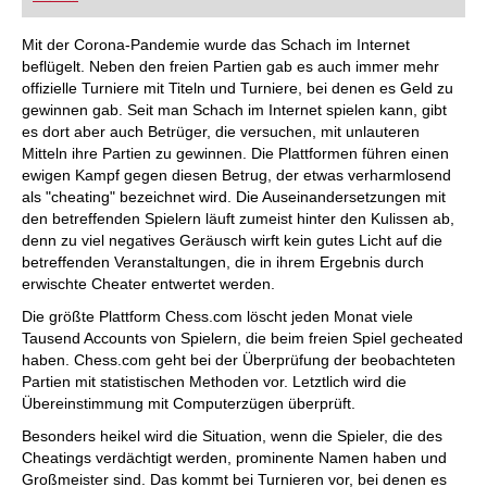
FRITZ trainieren Sie effizienter, intelligenter und
individueller als je zuvor.
Mit der Corona-Pandemie wurde das Schach im Internet
beflügelt. Neben den freien Partien gab es auch immer mehr
offizielle Turniere mit Titeln und Turniere, bei denen es Geld zu
gewinnen gab. Seit man Schach im Internet spielen kann, gibt
es dort aber auch Betrüger, die versuchen, mit unlauteren
Mitteln ihre Partien zu gewinnen. Die Plattformen führen einen
ewigen Kampf gegen diesen Betrug, der etwas verharmlosend
als "cheating" bezeichnet wird. Die Auseinandersetzungen mit
den betreffenden Spielern läuft zumeist hinter den Kulissen ab,
denn zu viel negatives Geräusch wirft kein gutes Licht auf die
betreffenden Veranstaltungen, die in ihrem Ergebnis durch
erwischte Cheater entwertet werden.
Die größte Plattform Chess.com löscht jeden Monat viele
Tausend Accounts von Spielern, die beim freien Spiel gecheated
haben. Chess.com geht bei der Überprüfung der beobachteten
Partien mit statistischen Methoden vor. Letztlich wird die
Übereinstimmung mit Computerzügen überprüft.
Besonders heikel wird die Situation, wenn die Spieler, die des
Cheatings verdächtigt werden, prominente Namen haben und
Großmeister sind. Das kommt bei Turnieren vor, bei denen es