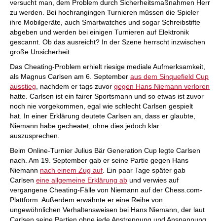
versucht man, dem Problem durch Sicherheitsmaßnahmen Herr
zu werden. Bei hochrangingen Turnieren müssen die Spieler
ihre Mobilgeräte, auch Smartwatches und sogar Schreibstifte
abgeben und werden bei einigen Turnieren auf Elektronik
gescannt. Ob das ausreicht? In der Szene herrscht inzwischen
große Unsicherheit.
Das Cheating-Problem erhielt riesige mediale Aufmerksamkeit,
als Magnus Carlsen am 6. September
aus dem Sinquefield Cup
ausstieg
, nachdem er tags zuvor
gegen Hans Niemann verloren
hatte. Carlsen ist ein fairer Sportsmann und so etwas ist zuvor
noch nie vorgekommen, egal wie schlecht Carlsen gespielt
hat. In einer Erklärung deutete Carlsen an, dass er glaubte,
Niemann habe gecheatet, ohne dies jedoch klar
auszusprechen.
Beim Online-Turnier Julius Bär Generation Cup legte Carlsen
nach. Am 19. September gab er seine Partie gegen Hans
Niemann
nach einem Zug auf
. Ein paar Tage später gab
Carlsen
eine allgemeine Erklärung ab
und verwies auf
vergangene Cheating-Fälle von Niemann auf der Chess.com-
Plattform. Außerdem erwähnte er eine Reihe von
ungewöhnlichen Verhaltensweisen bei Hans Niemann, der laut
Carlsen seine Partien ohne jede Anstrengung und Anspannung