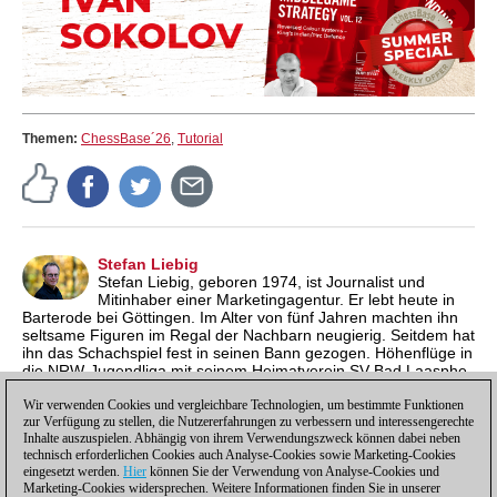
Themen:
ChessBase´26
,
Tutorial
Stefan Liebig
Stefan Liebig, geboren 1974, ist Journalist und
Mitinhaber einer Marketingagentur. Er lebt heute in
Barterode bei Göttingen. Im Alter von fünf Jahren machten ihn
seltsame Figuren im Regal der Nachbarn neugierig. Seitdem hat
ihn das Schachspiel fest in seinen Bann gezogen. Höhenflüge in
die NRW-Jugendliga mit seinem Heimatverein SV Bad Laasphe
und einige Einsätze in der Zweitligamannschaft von Tempo
Göttingen waren Highlights für den ehemaligen
Wir verwenden Cookies und vergleichbare Technologien, um bestimmte Funktionen
zur Verfügung zu stellen, die Nutzererfahrungen zu verbessern und interessengerechte
Jugendsüdwestfalenmeister.
Inhalte auszuspielen. Abhängig von ihrem Verwendungszweck können dabei neben
technisch erforderlichen Cookies auch Analyse-Cookies sowie Marketing-Cookies
eingesetzt werden.
Hier
können Sie der Verwendung von Analyse-Cookies und
Marketing-Cookies widersprechen. Weitere Informationen finden Sie in unserer