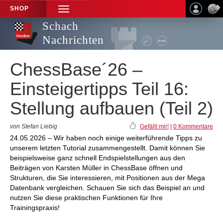
SHOP
TOGGLE
NAVIGATION
Schach
Nachrichten
ChessBase´26 –
Einsteigertipps Teil 16:
Stellung aufbauen (Teil 2)
von Stefan Liebig
Gefällt mir!
|
0 Kommentare
24.05.2026 – Wir haben noch einige weiterführende Tipps zu
unserem letzten Tutorial zusammengestellt. Damit können Sie
beispielsweise ganz schnell Endspielstellungen aus den
Beiträgen von Karsten Müller in ChessBase öffnen und
Strukturen, die Sie interessieren, mit Positionen aus der Mega
Datenbank vergleichen. Schauen Sie sich das Beispiel an und
nutzen Sie diese praktischen Funktionen für Ihre
Trainingspraxis!