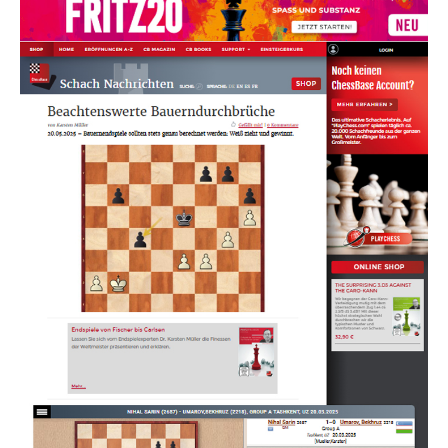
neue Systeme!
Eröffnungsvarianten trainieren mit drei
Modi.
Erweiterte Notation: Fügen Sie
Kommentare, Symbole, Varianten, Pfeile
und Markierungen zu Ihren Partien hinzu
Erweiterte Freigabeoptionen: Teilen Sie
Partien und Stellungen per Link, Bild, GIF,
FEN oder QR-Code
PGN-Kompatibilität: Hoch- und
Herunterladen von Spielen oder
Datenbanken als PGN-Dateien