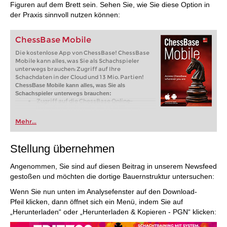
Figuren auf dem Brett sein. Sehen Sie, wie Sie diese Option in
der Praxis sinnvoll nutzen können:
ChessBase Mobile
Die kostenlose App von ChessBase! ChessBase
Mobile kann alles, was Sie als Schachspieler
unterwegs brauchen: Zugriff auf Ihre
Schachdaten in der Cloud und 13 Mio. Partien!
ChessBase Mobile kann alles, was Sie als
Schachspieler unterwegs brauchen:
Zugriff auf die ChessBase Online-
Datenbank mit mehr als 13 Millionen
Partien: Suchen Sie nach Spielern,
Mehr...
Stellungen, Eröffnungen etc.
Speichern Sie eigene Partien und
Analysen in Cloud-Datenbanken -
Synchronisieren Sie Ihre persönlichen
Stellung übernehmen
Datenbanken über alle Geräte
Analysieren Sie Ihre Partien mit der
eingebauten Engine
Angenommen, Sie sind auf diesen Beitrag in unserem Newsfeed
Live-Eröffnungsbuch: Nutzen Sie die
gestoßen und möchten die dortige Bauernstruktur untersuchen:
umfassendste und aktuellste Statistik für
jede Eröffnungsstellung
Wenn Sie nun unten im Analysefenster auf den Download-
Zugriff auf Ihr Eröffnungsrepertoire in
der Cloud: Erstellen und bearbeiten Sie Ihr
Pfeil klicken, dann öffnet sich ein Menü, indem Sie auf
persönliches Eröffnungsrepertoire
„Herunterladen“ oder „Herunterladen & Kopieren - PGN“ klicken:
300 Eröffnungsübersichten mit
Repertoirevorschlägen: Einsteigen in