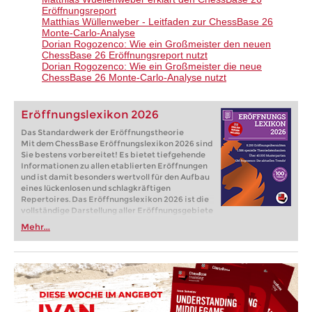
Eröffnungsreport
Matthias Wüllenweber - Leitfaden zur ChessBase 26
Monte-Carlo-Analyse
Dorian Rogozenco: Wie ein Großmeister den neuen
ChessBase 26 Eröffnungsreport nutzt​
Dorian Rogozenco: Wie ein Großmeister die neue
ChessBase 26 Monte-Carlo-Analyse nutzt
Eröffnungslexikon 2026
Das Standardwerk der Eröffnungstheorie
Mit dem ChessBase Eröffnungslexikon 2026 sind
Sie bestens vorbereitet! Es bietet tiefgehende
Informationen zu allen etablierten Eröffnungen
und ist damit besonders wertvoll für den Aufbau
eines lückenlosen und schlagkräftigen
Repertoires. Das Eröffnungslexikon 2026 ist die
vollständige Darstellung aller Eröffnungsgebiete
in einem Lehrwerk und damit der optimale
Mehr...
Einstieg in das Eröffnungstraining.