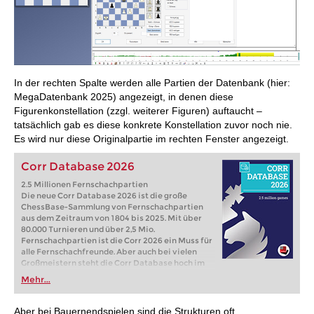
In der rechten Spalte werden alle Partien der Datenbank (hier:
MegaDatenbank 2025) angezeigt, in denen diese
Figurenkonstellation (zzgl. weiterer Figuren) auftaucht –
tatsächlich gab es diese konkrete Konstellation zuvor noch nie.
Es wird nur diese Originalpartie im rechten Fenster angezeigt.
Corr Database 2026
2.5 Millionen Fernschachpartien
Die neue Corr Database 2026 ist die große
ChessBase-Sammlung von Fernschachpartien
aus dem Zeitraum von 1804 bis 2025. Mit über
80.000 Turnieren und über 2,5 Mio.
Fernschachpartien ist die Corr 2026 ein Muss für
alle Fernschachfreunde. Aber auch bei vielen
Großmeistern steht die Corr Database hoch im
Kurs: Denn oft finden gerade im Fernschach
Mehr...
richtungsweisende Theorieduelle statt!
Aber bei Bauernendspielen sind die Strukturen oft