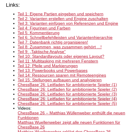
Links:
Teil 1: Eigene Partien eingeben und speichern
Teil 2: Varianten erstellen und Engine zuschalten
Teil 3: Varianten einfügen von Referenzen und Engine
Teil 4: Figurinen und Farben
Teil 5: Kommentierung
Teil 6: Schnellbefehlleisten und Variantenhierarchie
Teil 7: Datenbank richtig organisieren!
Teil 8: Zusammen, was zusammen gehört ...!
Teil 9: „Taktische Analyse“
Teil 10: Standardlayouts oder eigenes Layout?
Teil 11: Multitasking mit mehreren Fenstern
Teil 12: Pfeile und Markierungen
Teil 13: Powerbooks und Powerbases
Teil 14: Ressourcen sparen mit Remoteengines
Teil 15: Stellungen aufbauen und analysieren
ChessBase´26: Leitfaden für ambitionierte Spieler (1)
ChessBase´26: Leitfaden für ambitionierte Spieler (2)
ChessBase´26: Leitfaden für ambitionierte Spieler (3)
ChessBase´26: Leitfaden für ambitionierte Spieler (4)
ChessBase´26: Leitfaden für ambitionierte Spieler (5)
Videos:
ChessBase 26 – Matthias Wüllenweber enthüllt die neuen
Funktionen
Matthias Wuellenweber zeigt alle neuen Funktionen für
ChessBase 26
Matthias Wuellenweber erklärt den ChessBase 26