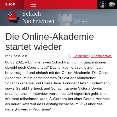
SHOP
TOGGLE
NAVIGATION
Schach
Nachrichten
Die Online-Akademie
startet wieder
von ChessBase
Gefällt mir!
|
0 Kommentare
08.09.2021 – Ein intensives Schachtraining mit Spitzentrainern,
obwohl noch Corona tobt? Das funktioniert seit letztem Jahr
hervorragend und einfach mit der Online-Akademie. Die Online-
Akademie ist ein gemeinsames Projekt der Münchener
Schachakademie und ChessBase. Gründer Stefan Kindermann,
sowie Gerald Hertneck und Schachtrainerin Victoria Berdin
erzählen uns im Interview, worum es dort eigentlich geht, und
wie man teilnehmen kann. Außerdem berichtet Gerald Hertneck
als neuer Referent des Leistungsschachs im DSB über das
neue „Powergirl-Programm"