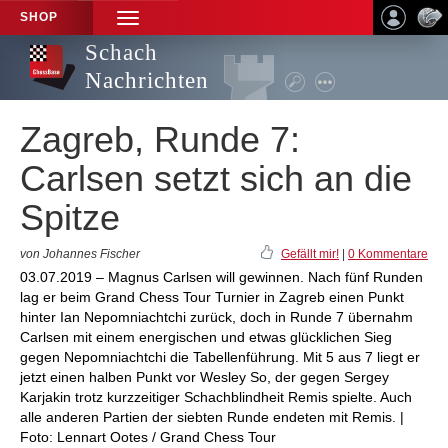
SHOP
TOGGLE
NAVIGATION
Schach
Nachrichten
Zagreb, Runde 7:
Carlsen setzt sich an die
Spitze
von Johannes Fischer
Gefällt mir!
|
0 Kommentare
03.07.2019 – Magnus Carlsen will gewinnen. Nach fünf Runden
lag er beim Grand Chess Tour Turnier in Zagreb einen Punkt
hinter Ian Nepomniachtchi zurück, doch in Runde 7 übernahm
Carlsen mit einem energischen und etwas glücklichen Sieg
gegen Nepomniachtchi die Tabellenführung. Mit 5 aus 7 liegt er
jetzt einen halben Punkt vor Wesley So, der gegen Sergey
Karjakin trotz kurzzeitiger Schachblindheit Remis spielte. Auch
alle anderen Partien der siebten Runde endeten mit Remis. |
Foto: Lennart Ootes / Grand Chess Tour