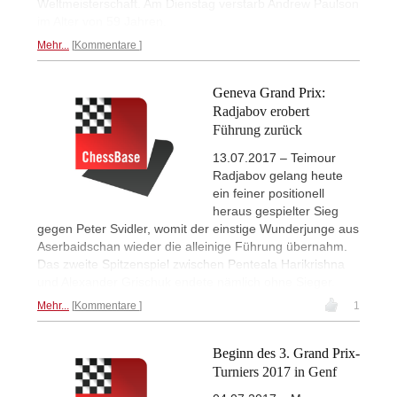
Weltmeisterschaft. Am Dienstag verstarb Andrew Paulson
im Alter von 59 Jahren.
Mehr...
Kommentare
Geneva Grand Prix:
Radjabov erobert
Führung zurück
13.07.2017 – Teimour
Radjabov gelang heute
ein feiner positionell
heraus gespielter Sieg
gegen Peter Svidler, womit der einstige Wunderjunge aus
Aserbaidschan wieder die alleinige Führung übernahm.
Das zweite Spitzenspiel zwischen Penteala Harikrishna
und Alexander Grischuk endete nämlich ohne Sieger.
Mehr...
Kommentare
1
Beginn des 3. Grand Prix-
Turniers 2017 in Genf