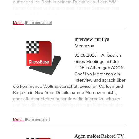
aufregend ist. Doch in seinem Rückblick auf den WM-
Kampf Carlsen vs Karjakin stellt
Yasser Seirawan
fest,
dass
viele Chancen verpasst wurden.
Mehr...
Kommentare 5
Interview mit Ilya
Merenzon
31.05.2016 – Anlässlich
eines Meetings mit der
FIDE in Athen gab AGON-
Chef Ilya Merenzon ein
Interview und sprach über
die kommende Weltmeisterschaft zwischen Carlsen und
Karjakin in New York. Details nannte Merenzon nicht,
aber offenbar stehen besonders die Internetzuschauer
und hier die Nutzer von Mobilgeräten im Mittelpunkt des
Interesses.
Mehr...
Mehr...
Kommentare
Agon meldet Rekord-TV-