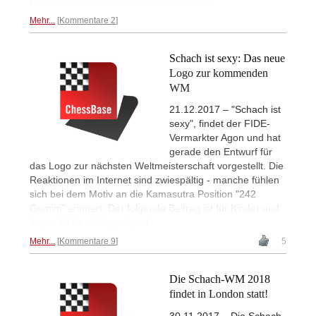
Foto: Lennart Ootes / Grand Chess Tour
Mehr...
Kommentare 2
Schach ist sexy: Das neue
Logo zur kommenden
WM
21.12.2017 – "Schach ist
sexy", findet der FIDE-
Vermarkter Agon und hat
gerade den Entwurf für
das Logo zur nächsten Weltmeisterschaft vorgestellt. Die
Reaktionen im Internet sind zwiespältig - manche fühlen
sich bei dem Motiv an die Kamasutra Position "242
Gemini" erinnert. Der folgende Beitrag ist für Kinder und
Jugendliche nicht geeignet.
Mehr...
Kommentare 9
5
Die Schach-WM 2018
findet in London statt!
30.11.2017 – Die Schach-