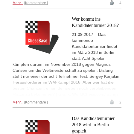
Mehr...
Kommentare
4
Wer kommt ins
Kandidatenturnier 2018?
21.09.2017 – Das
kommende
Kandidatenturnier findet
im März 2018 in Berlin
statt. Acht Spieler
kämpfen darum, im November 2018 gegen Magnus
Carlsen um die Weltmeisterschaft zu spielen. Bislang
steht nur einer der acht Teilnehmer fest: Sergey Karjakin,
Herausforderer im WM-Kampf 2016. Aber wer hat die
besten Chancen, einen der sieben noch verbleibenden
Plätze zu bekommen? | Grafik: WorldChess.com/ratings
Mehr...
Kommentare
2
Das Kandidatenturnier
2018 wird in Berlin
gespielt