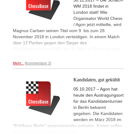
WM 2018 findet in
London statt! Wie
Organisator World Chess
/ Agon jetzt mitteilte, wird
Magnus Carlsen seinen Titel vom 9. bis zum 28.
November 2018 in London verteidigen. In einem Match
über 12 Partien gegen den Sieger des
Kandidatenturniers 2018, das im März in Berlin gespielt
wird.
Mehr...
Kommentare 3
Kandidaten, gut gekühlt
05.10.2017 – Agon hat
heute den Austragungsort
für das Kandidatenturnier
in Berlin bekannt
gegeben. Die Kandidaten
werden im März 2018 im
"Kühlhaus Berlin" gegeneinander antreten. Karten sollen
laut Agon ab sofort erhältlich sein.