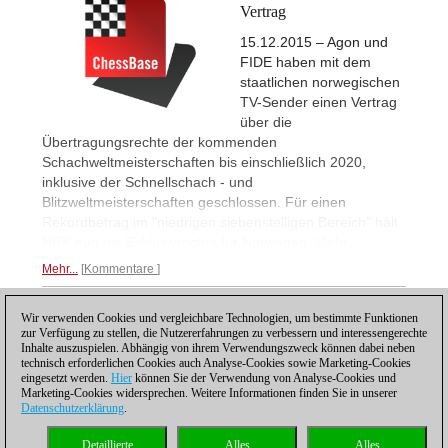
Vertrag
15.12.2015 – Agon und
FIDE haben mit dem
staatlichen norwegischen
TV-Sender einen Vertrag
über die
Übertragungsrechte der kommenden
Schachweltmeisterschaften bis einschließlich 2020,
inklusive der Schnellschach - und
Blitzweltmeisterschaften geschlossen. Für einen
Rekordbetrag im "niedrigen siebenstelligen Bereich" hält
NRK nun die Exklusivrechte für Norwegen.
Mehr...
Mehr...
Kommentare
Wir verwenden Cookies und vergleichbare Technologien, um bestimmte Funktionen
1
zur Verfügung zu stellen, die Nutzererfahrungen zu verbessern und interessengerechte
Inhalte auszuspielen. Abhängig von ihrem Verwendungszweck können dabei neben
technisch erforderlichen Cookies auch Analyse-Cookies sowie Marketing-Cookies
eingesetzt werden.
Hier
können Sie der Verwendung von Analyse-Cookies und
Marketing-Cookies widersprechen. Weitere Informationen finden Sie in unserer
Datenschutzerklärung
.
Datenschutzhinweis
|
Impressum
|
Kontakt
|
Cookies Management
|
Lizenzen
|
Detaillierte
Alles
Alles