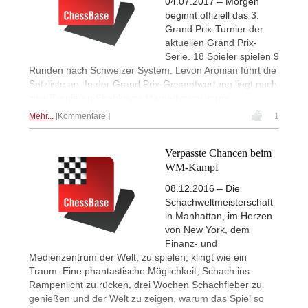
04.07.2017 – Morgen
beginnt offiziell das 3.
Grand Prix-Turnier der
aktuellen Grand Prix-
Serie. 18 Spieler spielen 9
Runden nach Schweizer System. Levon Aronian führt die
Setzliste an. In der Grand Prix-Gesamtwertung liegt nach
zwei Turnieren Shahkriyar Mamedyarov vorne.
Mehr...
Kommentare
1
Verpasste Chancen beim
WM-Kampf
08.12.2016 – Die
Schachweltmeisterschaft
in Manhattan, im Herzen
von New York, dem
Finanz- und
Medienzentrum der Welt, zu spielen, klingt wie ein
Traum. Eine phantastische Möglichkeit, Schach ins
Rampenlicht zu rücken, drei Wochen Schachfieber zu
genießen und der Welt zu zeigen, warum das Spiel so