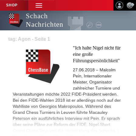
SHOP
TOGGLE
NAVIGATION
Schach
Nachrichten
tag: Agon - Seite 1
"Ich halte Nigel nicht für
eine große
Führungspersönlichkeit"
27.06.2018 – Malcolm
Pein, Internationaler
Meister, Organisator
zahlreicher Turniere und
Veranstaltungen möchte 2022 FIDE-Präsident werden.
Bei den FIDE-Wahlen 2018 ist er allerdings noch auf der
Wahlliste von Georgios Makropoulos. Während des
Grand Chess Turniers in Leuven führte Macauley
Peterson ein ausführliches Interview mit Pein. Er sprach
über seine Pläne zur Reform der FIDE, Nigel Short,
Grand Chess Tour und die Vermarktung des Schachs. |