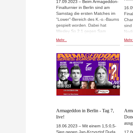
17.09.2023 – Beim Armageddon-
Finalturnier in Berlin sind am
16.0
Samstag die ersten Matches im
Fina
"Lower"-Bereich des K.-o.-Baums
Cham
gespielt worden. Dabei hat
sind
Wesley So 2:1 gegen Sam
Nodi
Shankland gewonnen, während
Rich
Mehr...
Mehr.
es für Richard Rapport ein glattes
Hump
2:0 gegen Bibisara Assaubayeva
Assa
gegeben hat. Für So und Rapport
beid
geht das Turnier somit am
zwei
Montag weiter, während
Blit
Shankland und Assaubayeva
die 
endgültig ausgeschieden sind. -
Ents
Am Sonntag (ab 19 Uhr) wird
Aus 
zunächst wieder im "Upper"-
Abdu
Bereich gespielt. | Fotos: World
Sieg
Chess
Rapp
in d
Armageddon in Berlin - Tag 7,
Arma
zwei
live!
Don
Weit
ausg
18.06.2023 – Mit einem 1,5:0,5-
Che
Sieg gegen Jan-Krzysztof Duda
17.0