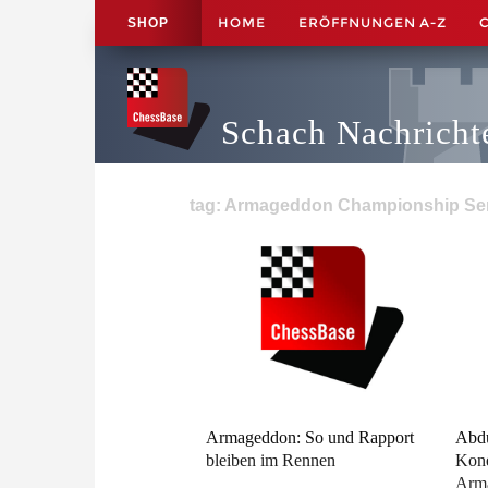
HOME
ERÖFFNUNGEN A-Z
SHOP
Schach Nachricht
tag: Armageddon Championship Seri
Armageddon: So und Rapport
Abd
bleiben im Rennen
Kon
Arma