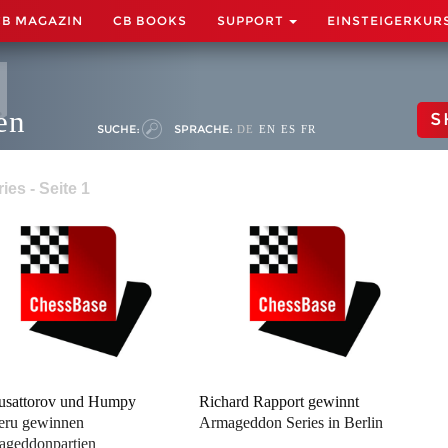
CB MAGAZIN
CB BOOKS
SUPPORT
EINSTEIGERKUR
en
S
SUCHE:
SPRACHE:
DE
EN
ES
FR
es - Seite 1
usattorov und Humpy
Richard Rapport gewinnt
eru gewinnen
Armageddon Series in Berlin
geddonpartien