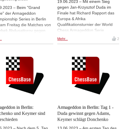
19.06.2023 – Mit einem Sieg
gegen Jan-Krzysztof Duda im
9.2023 – Beim "Grand
Finale hat Richard Rapport das
le" der Armageddon
Europa & Afrika
pionship Series in Berlin
Qualifikationsturnier der World
 am Freitag die Matches von
Chess Armageddon Serie
rbek Abdusattorov gegen
gewonnen und ist damit beim
ard Rapport sowie von
..
Mehr...
2
großen Finale im September in
y Koneru gegen Bibisara
Berlin dabei. Rapport gewann das
ubayeva gespielt worden. In
Finale gegen Duda klar mit 2-0, in
en Fällen stand es nach den
der ersten Partie siegte er
 zu spielenden 3+2-
überzeugend, die zweite Partie
zpartien 1:1, so dass jeweils
gewann er mit Hilfe eines
Armageddonpartie die
geschickten Schwindels. Aber
cheidung bringen musste.
allzu bitter ist die Niederlage für
diesen finalen Partien gingen
Duda nicht: Als Zweiter ist er
sattorov und Humpy als
ebenfalls beim großen Finale
er hervor, aber die Verlierer
dabei.
ort und Assaubayeva haben
er Verliererrunde noch eine
geddon in Berlin:
Armageddon in Berlin: Tag 1 -
te Chance aufs
chenko und Keymer sind
Duda gewinnt gegen Adams,
erkommen. | Fotos: World
eschieden
Keymer schlägt Donchenko
ss
6.2023 – Nach dem 5. Tag
13.06.2023 – Am ersten Tag des