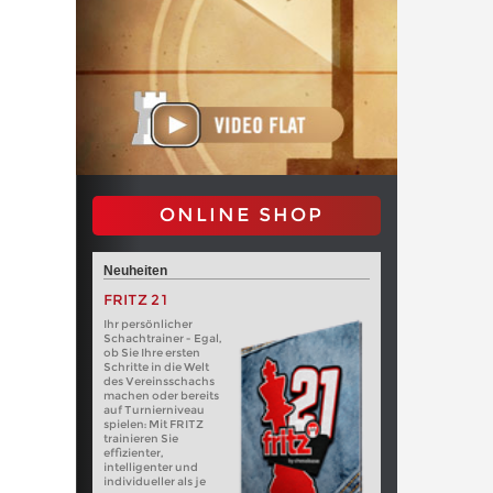
ONLINE SHOP
Neuheiten
FRITZ 21
Ihr persönlicher
Schachtrainer - Egal,
ob Sie Ihre ersten
Schritte in die Welt
des Vereinsschachs
machen oder bereits
auf Turnierniveau
spielen: Mit FRITZ
trainieren Sie
effizienter,
intelligenter und
individueller als je