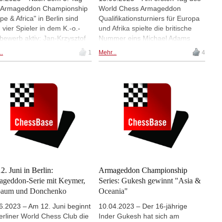
"Armageddon Championship
World Chess Armageddon
pe & Africa" in Berlin sind
Qualifikationsturniers für Europa
 vier Spieler in dem K.-o.-
und Afrika spielte die britische
bewerb aktiv: Jan-Krzysztof
Nummer eins Michael Adams
 und Richard Rapport bei
gegen die polnische Nummer
..
1
Mehr...
4
"Winners" sowie Maxime
eins Jan-Krzysztof Duda. Nach
ier-Lagrave und Jorden van
wechselhaftem Verlauf setzte sich
est bei den "Losers". Am
Duda glücklich durch. Im deutsch-
rigen Freitag, an dem nur bei
deutschen Duell zwischen Vincent
Losers gespielt wurde, sind
Keymer und Alexander
Alexander Donchenko und
Donchenko hatte Keymer (Foto)
ent Keymer die beiden
das bessere Ende für sich.
ten Deutschen
eschieden: Donchenko
or 0,5:1,5 gegen Vachier-
ave (Foto), Keymer unterlag
demselben Ergebnis gegen
2. Juni in Berlin:
Armageddon Championship
Foreest. | Foto: World Chess
geddon-Serie mit Keymer,
Series: Gukesh gewinnt "Asia &
baum und Donchenko
Oceania"
6.2023 – Am 12. Juni beginnt
10.04.2023 – Der 16-jährige
erliner World Chess Club die
Inder Gukesh hat sich am