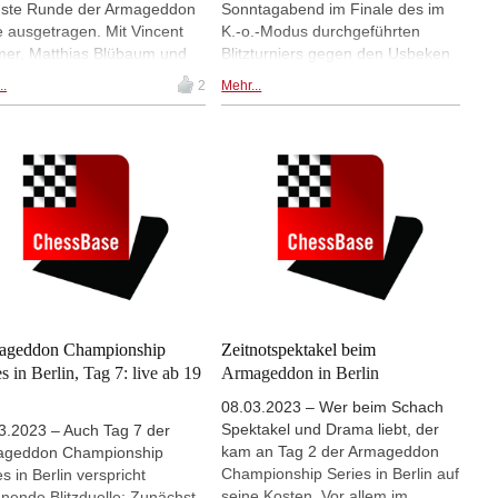
ste Runde der Armageddon
Sonntagabend im Finale des im
e ausgetragen. Mit Vincent
K.-o.-Modus durchgeführten
er, Matthias Blübaum und
Blitzturniers gegen den Usbeken
ander Donchenko sind
Nodirbek Abdusattorov
..
2
Mehr...
mal drei deutsche Spieler am
durchgesetzt. Wie es sich in
t. | Foto: Lennart Ootes
letzter Zeit eingebürgert hat, gab
es auch bei diesem Turnier einen
zweiten Ast des K.-o.-Baums, in
dem die Verlierer eines Matches
weiterspielen durften.
Abdusattorov hatte sich im
Endspiel dieses zweiten Astes
gegen Vladimir Kramnik
durchgesetzt und dann auch
zunächst das erste Finalmatch
gegen Gukesh gewonnen,
ageddon Championship
Zeitnotspektakel beim
schließlich aber das - dann
es in Berlin, Tag 7: live ab 19
Armageddon in Berlin
wirklich! - finale Rematch gegen
08.03.2023 – Wer beim Schach
den Inder verloren. | Foto: World
Spektakel und Drama liebt, der
3.2023 – Auch Tag 7 der
Chess
kam an Tag 2 der Armageddon
ageddon Championship
Championship Series in Berlin auf
s in Berlin verspricht
seine Kosten. Vor allem im
nende Blitzduelle: Zunächst