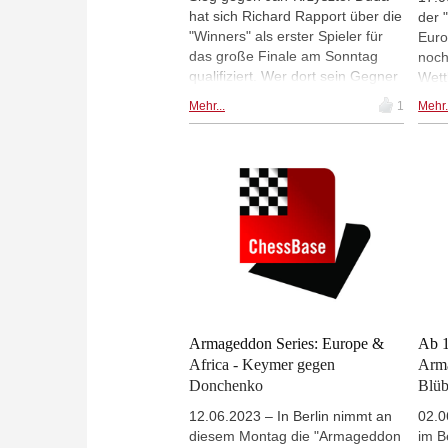
hat sich Richard Rapport über die
der 
"Winners" als erster Spieler für
Euro
das große Finale am Sonntag
noch
qualifiziert. Wer dort sein Gegner
Wett
sein wird, ermitteln Duda und
Duda
Mehr...
1
Mehr.
Maxime Vachier-Lagrave zuvor
den 
im letzten Match bei den
Vach
"Losers", in das Vachier-Lagrave
Fore
nach einem Sieg gegen Jorden
gest
van Foreest gelangt war. | Hier
den 
live ab 19 Uhr, mit Kommentaren
mit 
von Jovanka Houska und Simon
Vinc
Williams.
letz
ausg
verl
Lagr
mit 
Armageddon Series: Europe &
Ab 1
van 
Africa - Keymer gegen
Arma
Donchenko
Blü
12.06.2023 – In Berlin nimmt an
02.0
diesem Montag die "Armageddon
im B