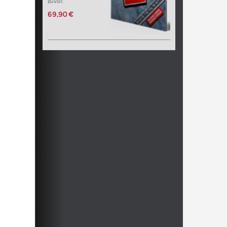
zuvor.
69,90 €