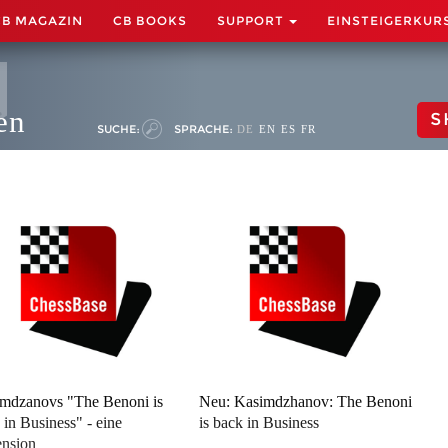
CB MAGAZIN
CB BOOKS
SUPPORT
EINSTEIGERKUR
en
S
SUCHE:
SPRACHE:
DE
EN
ES
FR
mdzanovs "The Benoni is
Neu: Kasimdzhanov: The Benoni
 in Business" - eine
is back in Business
nsion