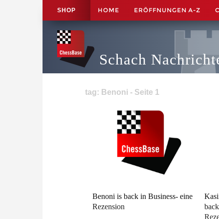
HOME
ERÖFFNUNGEN A-Z
SHOP
Schach Nachricht
tag: Benoni - Seite 1
Benoni is back in Business- eine
Kasi
Rezension
back
Reze