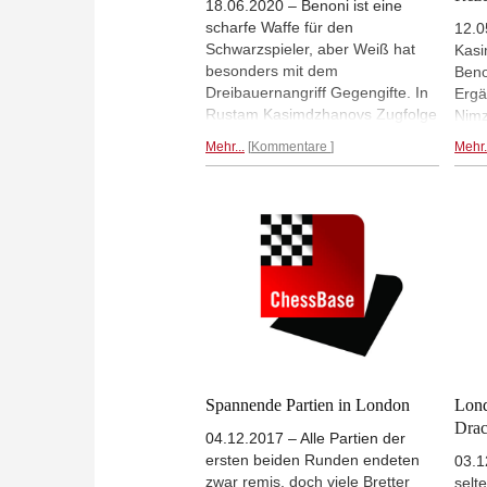
18.06.2020 – Benoni ist eine
scharfe Waffe für den
12.0
Schwarzspieler, aber Weiß hat
Kasi
besonders mit dem
Beno
Dreibauernangriff Gegengifte. In
Ergä
Rustam Kasimdzhanovs Zugfolge
Nimz
werden einige elegant
reagi
Mehr...
Kommentare
Mehr.
umgangen. Lukas Köpl fand auch
bring
für für sein (Weiß-) Repertoire
verm
neue Erkenntnis.
weiß
Hill
grün
Spannende Partien in London
Lond
Drac
04.12.2017 – Alle Partien der
ersten beiden Runden endeten
03.1
zwar remis, doch viele Bretter
selt