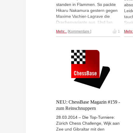
standen in Flammen. So packte
abso
Hikaru Nakamura gestern gegen
Leid
Maxime Vachier-Lagrave die
tauc
Drachenvariante aus. Und Ian
Spek
Nepomniachtchi verteidigte sich
Naka
Mehr...
Kommentare
1
Mehr.
Altindisch. Alexander Yermolinsky
an u
hat diese beiden Partien
Maxi
kommentiert.
über
brav
Komp
ein 
den 
Foto
NEU: ChessBase Magazin #159 -
zum Reinschnuppern
28.03.2014 – Die Top-Turniere:
Zürich Chess Challenge, Wijk aan
Zee und Gibraltar mit den