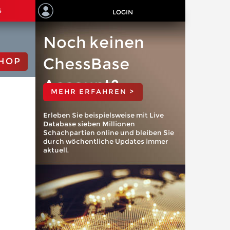
S
LOGIN
Noch keinen
ChessBase
HOP
Account?
MEHR ERFAHREN >
Erleben Sie beispielsweise mit Live
Database sieben Millionen
Schachpartien online und bleiben Sie
durch wöchentliche Updates immer
aktuell.