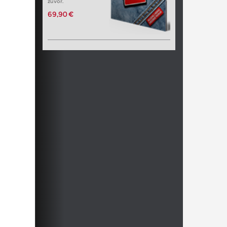
zuvor.
69,90 €