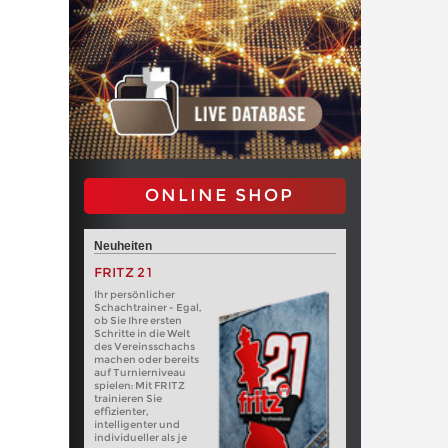
ONLINE SHOP
Neuheiten
FRITZ 21
Ihr persönlicher
Schachtrainer - Egal,
ob Sie Ihre ersten
Schritte in die Welt
des Vereinsschachs
machen oder bereits
auf Turnierniveau
spielen: Mit FRITZ
trainieren Sie
effizienter,
intelligenter und
individueller als je