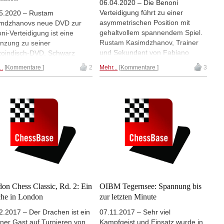
06.04.2020 – Die Benoni
Verteidigung führt zu einer
5.2020 – Rustam
asymmetrischen Position mit
mdzhanovs neue DVD zur
gehaltvollem spannendem Spiel.
ni-Verteidigung ist eine
Rustam Kasimdzhanov, Trainer
nzung zu seiner
und Sekundant von Fabiano
oindisch-DVD. Schwarz
Caruana, stellt die Verteidigung
ert auf 3.Sf3 mit 3...c5,
..
Kommentare
2
Mehr...
Kommentare
3
auf seiner neuen DVD mit großer
t Pfeffer ins Spiel und
Gründlichkeit vor.
eidet scharfe Varianten mit
em f4 und f3. Philip
ebrand hat sich die DVD
dlich angesehen.
on Chess Classic, Rd. 2: Ein
OIBM Tegernsee: Spannung bis
he in London
zur letzten Minute
2.2017 – Der Drachen ist ein
07.11.2017 – Sehr viel
ener Gast auf Turnieren von
Kampfgeist und Einsatz wurde in