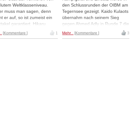
lutem Weltklasseniveau.
den Schlussrunden der OIBM am
er muss man sagen, denn
Tegernsee gezeigt. Kaido Kulaots
ht er auf, so ist zumeist ein
übernahm nach seinem Sieg
takel garantiert. Hikaru
gegen Ahmed Adly in Runde 7 die
mura legte es heute drauf
Tabellenführung, der Este wurde
..
Kommentare
1
Mehr...
Kommentare
3
nd ließ den Drachen los -
auf den letzten Metern jedoch
me Vachier-Lagrave wurde
nochmal abgefangen. Andrey
rascht, navigierte sich aber
Episenko findet kreative
ourös durch die
Verteidigungsressourcen in einem
likationen. Am Ende stand
völlig verlorenen Damenendspiel
Remis zu Buche, wie auch in
und sichert sich die GM-Norm,
anderen vier Begegnungen |
Eduardo Iturrizaga Bonelli legt
: Lennart Ootes
eine wahre Glanzpartie hin | Foto:
Turnierseite