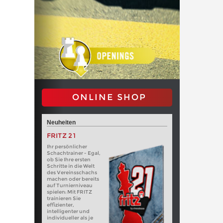
ONLINE SHOP
Neuheiten
FRITZ 21
Ihr persönlicher
Schachtrainer - Egal,
ob Sie Ihre ersten
Schritte in die Welt
des Vereinsschachs
machen oder bereits
auf Turnierniveau
spielen: Mit FRITZ
trainieren Sie
effizienter,
intelligenter und
individueller als je