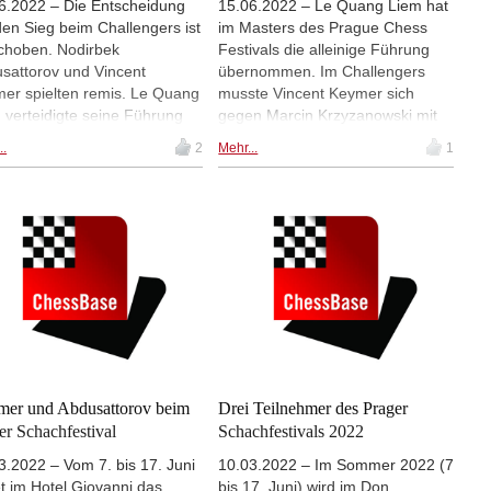
6.2022 – Die Entscheidung
15.06.2022 – Le Quang Liem hat
en Sieg beim Challengers ist
im Masters des Prague Chess
choben. Nodirbek
Festivals die alleinige Führung
sattorov und Vincent
übernommen. Im Challengers
er spielten remis. Le Quang
musste Vincent Keymer sich
 verteidigte seine Führung
gegen Marcin Krzyzanowski mit
asters gegen Pentala
einem Remis zufrieden geben
..
2
Mehr...
1
krishna. Auch diese Partie
und wurde an der Tabellenspitze
te remis.| Fotos: Petr Vrabec
von Nodirbek Abdusattorov
eingeholt. | Yochanan Afek
eröffnet die Runde (Fotos:
Vladimir Jagr und Peter Vrabec)
er und Abdusattorov beim
Drei Teilnehmer des Prager
er Schachfestival
Schachfestivals 2022
3.2022 – Vom 7. bis 17. Juni
10.03.2022 – Im Sommer 2022 (7
et im Hotel Giovanni das
bis 17. Juni) wird im Don