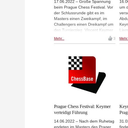
17.06.2022 – Große Spannung
16.0
beim Prague Chess Festival. Vor
um d
der Schlussrunde gibt es im
vers
Masters einen Zweikampf, im
Abdu
Challengers einen Dreikampf um
Keym
den Turniersieg. Vincent Keymer
Liem
mischt weiter mit. | Fotos:
im M
Mehr...
3
Mehr.
Hari
ende
Prague Chess Festival: Keymer
Keym
verteidigt Führung
Prag
14.06.2022 – Nach dem Ruhetag
31.0
endeten im Masters des Prager
find