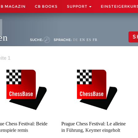
CB MAGAZIN
CB BOOKS
SUPPORT
EINSTEIGERKUR
en
S
SUCHE:
SPRACHE:
DE
EN
ES
FR
ite 1
ue Chess Festival: Beide
Prague Chess Festival: Le alleine
zenspiele remis
in Führung, Keymer eingeholt