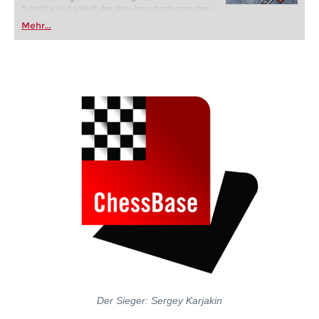
Schritte in die Welt des Vereinsschachs machen
oder bereits auf Turnierniveau spielen: Mit
Mehr...
FRITZ trainieren Sie effizienter, intelligenter und
individueller als je zuvor.
Der Sieger: Sergey Karjakin