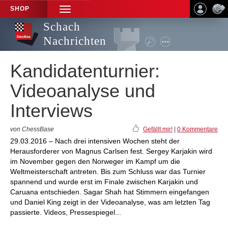
SHOP
TOGGLE
NAVIGATION
Schach
Nachrichten
Kandidatenturnier:
Videoanalyse und
Interviews
von ChessBase
Gefällt mir!
|
0 Kommentare
29.03.2016 – Nach drei intensiven Wochen steht der
Herausforderer von Magnus Carlsen fest. Sergey Karjakin wird
im November gegen den Norweger im Kampf um die
Weltmeisterschaft antreten. Bis zum Schluss war das Turnier
spannend und wurde erst im Finale zwischen Karjakin und
Caruana entschieden. Sagar Shah hat Stimmern eingefangen
und Daniel King zeigt in der Videoanalyse, was am letzten Tag
passierte. Videos, Pressespiegel...