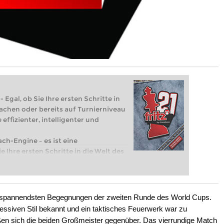
 Egal, ob Sie Ihre ersten Schritte in
achen oder bereits auf Turnierniveau
 effizienter, intelligenter und
ach-Engine – es ist eine
e Ihre ersten Schritte in die Welt des
eits auf Turnierniveau spielen: Mit
 intelligenter und individueller als je
er spannendsten Begegnungen der zweiten Runde des World Cups.
gressiven Stil bekannt und ein taktisches Feuerwerk war zu
n sich die beiden Großmeister gegenüber. Das vierrundige Match