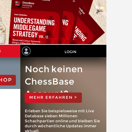
S
LOGIN
Noch keinen
ChessBase
HOP
Account?
MEHR ERFAHREN >
Erleben Sie beispielsweise mit Live
Database sieben Millionen
Schachpartien online und bleiben Sie
durch wöchentliche Updates immer
aktuell.