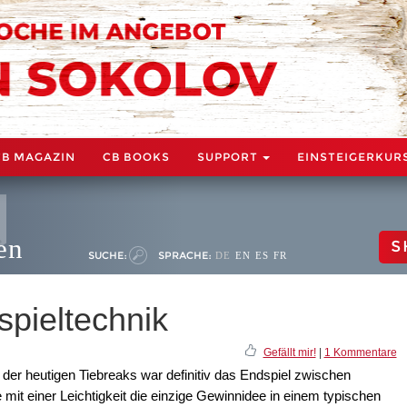
CB MAGAZIN
CB BOOKS
SUPPORT
EINSTEIGERKUR
en
S
SUCHE:
SPRACHE:
DE
EN
ES
FR
pieltechnik
Gefällt mir!
|
1 Kommentare
er heutigen Tiebreaks war definitiv das Endspiel zwischen
 mit einer Leichtigkeit die einzige Gewinnidee in einem typischen