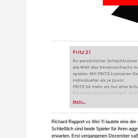
Fritz 21
Ihr persönlicher Schachtrainer -
die Welt des Vereinsschachs m
spielen: Mit FRITZ trainieren Sie
individueller als je zuvor.
FRITZ ist mehr als nur eine Sch
Trainingsrevolution! Egal, ob Si
Vereinsschachs machen oder ber
Mehr...
FRITZ trainieren Sie effizienter,
zuvor.
Richard Rapport vs Wei Yi lautete eine d
Schließlich sind beide Spieler für ihren ag
erwarten. Erst vergangenen Dezember saße