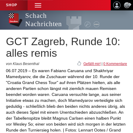
SHOP
TOGGLE
NAVIGATION
Schach
Nachrichten
GCT Zagreb, Runde 10:
alles remis
von Klaus Besenthal
Gefällt mir!
|
0 Kommentare
06.07.2019 – Es waren Fabiano Caruana und Shakhriyar
Mamedyarov, die die Zuschauer während der 10. Runde der
"Croatia Grand Chess Tour" auf ihren Plätzen hielten, als alle
anderen Partien schon längst mit ziemlich mauen Remisen
beendet worden waren. Caruana versuchte lange, aus seiner
Initiative etwas zu machen, doch Mamedyarov verteidigte sich
geduldig - schließlich blieb den beiden nichts anderes übrig, als
auch dieses Spiel mit einem Unentschieden abzuschließen. An
der Tabellenspitze bleibt Magnus Carlsen einen halben Punkt
vor Wesley So; einer von beiden wird sich morgen in der letzten
Runde den Turniersieg holen. | Fotos: Lennart Ootes / Grand