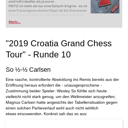
und individueller als je zuvor.
FRITZ ist mehr als nur eine Schach-Engine – es ist
eine Trainingsrevolution! Egal, ob Sie Ihre ersten
Schritte in die Welt des Vereinsschachs machen
oder bereits auf Turnierniveau spielen: Mit
Mehr...
FRITZ trainieren Sie effizienter, intelligenter und
individueller als je zuvor.
"2019 Croatia Grand Chess
Tour" - Runde 10
So ½-½ Carlsen
Eine rasche, kontrollierte Abwicklung ins Remis bereits aus der
Eröffnung heraus erfordert die - unausgesprochene -
Zustimmung beider Spieler: Wesley So fühlte sich heute
vielleicht nicht stark genug, um den Weltmeister anzugreifen;
Magnus Carlsen hatte angesichts der Tabellensituation gegen
einen solchen Partieverlauf wohl auch nicht wirklich
etwas einzuwenden. Konkret sah das so aus: