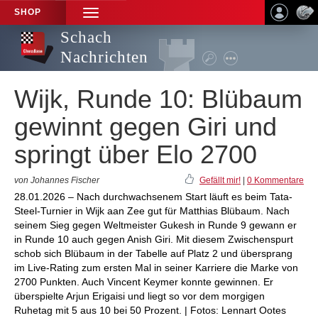
SHOP
TOGGLE
NAVIGATION
Schach
Nachrichten
Wijk, Runde 10: Blübaum
gewinnt gegen Giri und
springt über Elo 2700
von Johannes Fischer
Gefällt mir!
|
0 Kommentare
28.01.2026 – Nach durchwachsenem Start läuft es beim Tata-
Steel-Turnier in Wijk aan Zee gut für Matthias Blübaum. Nach
seinem Sieg gegen Weltmeister Gukesh in Runde 9 gewann er
in Runde 10 auch gegen Anish Giri. Mit diesem Zwischenspurt
schob sich Blübaum in der Tabelle auf Platz 2 und übersprang
im Live-Rating zum ersten Mal in seiner Karriere die Marke von
2700 Punkten. Auch Vincent Keymer konnte gewinnen. Er
überspielte Arjun Erigaisi und liegt so vor dem morgigen
Ruhetag mit 5 aus 10 bei 50 Prozent. | Fotos: Lennart Ootes