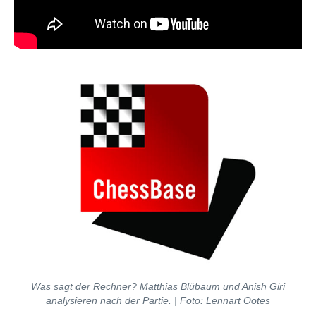
Was sagt der Rechner? Matthias Blübaum und Anish Giri
analysieren nach der Partie. | Foto: Lennart Ootes