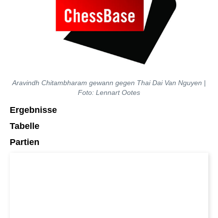
Aravindh Chitambharam gewann gegen Thai Dai Van Nguyen |
Foto: Lennart Ootes
Ergebnisse
Tabelle
Partien