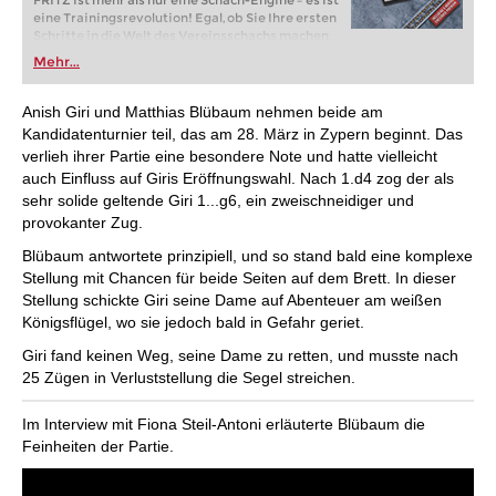
FRITZ ist mehr als nur eine Schach-Engine – es ist
eine Trainingsrevolution! Egal, ob Sie Ihre ersten
Schritte in die Welt des Vereinsschachs machen
oder bereits auf Turnierniveau spielen: Mit
Mehr...
FRITZ trainieren Sie effizienter, intelligenter und
individueller als je zuvor.
Anish Giri und Matthias Blübaum nehmen beide am
Kandidatenturnier teil, das am 28. März in Zypern beginnt. Das
verlieh ihrer Partie eine besondere Note und hatte vielleicht
auch Einfluss auf Giris Eröffnungswahl. Nach 1.d4 zog der als
sehr solide geltende Giri 1...g6, ein zweischneidiger und
provokanter Zug.
Blübaum antwortete prinzipiell, und so stand bald eine komplexe
Stellung mit Chancen für beide Seiten auf dem Brett. In dieser
Stellung schickte Giri seine Dame auf Abenteuer am weißen
Königsflügel, wo sie jedoch bald in Gefahr geriet.
Giri fand keinen Weg, seine Dame zu retten, und musste nach
25 Zügen in Verluststellung die Segel streichen.
Im Interview mit Fiona Steil-Antoni erläuterte Blübaum die
Feinheiten der Partie.