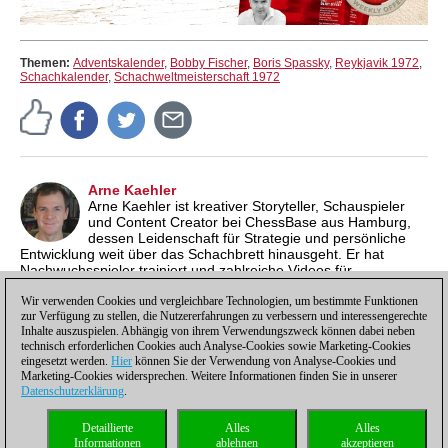
Themen:
Adventskalender
,
Bobby Fischer
,
Boris Spassky
,
Reykjavik 1972
,
Schachkalender
,
Schachweltmeisterschaft 1972
Arne Kaehler
Arne Kaehler ist kreativer Storyteller, Schauspieler
und Content Creator bei ChessBase aus Hamburg,
dessen Leidenschaft für Strategie und persönliche
Entwicklung weit über das Schachbrett hinausgeht. Er hat
Nachwuchsspieler trainiert und zahlreiche Videos für
internationale ChessBase-Kanäle produziert, stets mit dem
Anspruch, Schach verständlich, unterhaltsam und inspirierend
Wir verwenden Cookies und vergleichbare Technologien, um bestimmte Funktionen
zur Verfügung zu stellen, die Nutzererfahrungen zu verbessern und interessengerechte
zu vermitteln.
Inhalte auszuspielen. Abhängig von ihrem Verwendungszweck können dabei neben
technisch erforderlichen Cookies auch Analyse-Cookies sowie Marketing-Cookies
eingesetzt werden.
Hier
können Sie der Verwendung von Analyse-Cookies und
Marketing-Cookies widersprechen. Weitere Informationen finden Sie in unserer
Datenschutzerklärung
.
Datenschutzhinweis
|
Impressum
|
Kontakt
|
Cookies Management
|
Lizenzen
|
Detaillierte
Alles
Alles
Compliance Hotline
|
Home
Informationen
ablehnen
akzeptieren