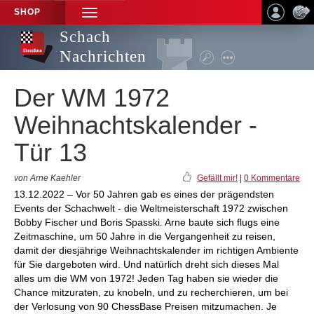
SHOP
TOGGLE
NAVIGATION
Schach
Nachrichten
Der WM 1972
Weihnachtskalender -
Tür 13
von Arne Kaehler
Gefällt mir!
|
0 Kommentare
13.12.2022 – Vor 50 Jahren gab es eines der prägendsten
Events der Schachwelt - die Weltmeisterschaft 1972 zwischen
Bobby Fischer und Boris Spasski. Arne baute sich flugs eine
Zeitmaschine, um 50 Jahre in die Vergangenheit zu reisen,
damit der diesjährige Weihnachtskalender im richtigen Ambiente
für Sie dargeboten wird. Und natürlich dreht sich dieses Mal
alles um die WM von 1972! Jeden Tag haben sie wieder die
Chance mitzuraten, zu knobeln, und zu recherchieren, um bei
der Verlosung von 90 ChessBase Preisen mitzumachen. Je